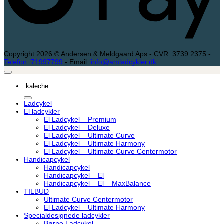
Copyright 2026 © Andersen & Meldgaard Aps - CVR. 3739 2375 -
Telefon: 71997799
- Email:
info@amladcykler.dk
Søg
efter:
Ladcykel
El ladcykler
El Ladcykel – Premium
El Ladcykel – Deluxe
El Ladcykel – Ultimate Curve
El Ladcykel – Ultimate Harmony
El Ladcykel – Ultimate Curve Centermotor
Handicapcykel
Handicapcykel
Handicapcykel – El
Handicapcykel – El – MaxBalance
TILBUD
Ultimate Curve Centermotor
El Ladcykel – Ultimate Harmony
Specialdesignede ladcykler
Børne Ladcykel