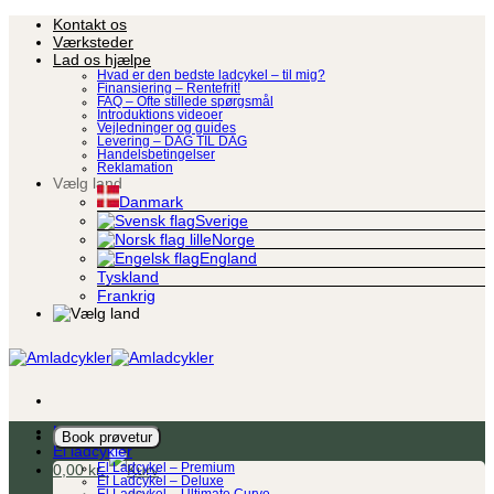
Fortsæt
Kontakt os
til
Værksteder
indhold
Lad os hjælpe
Hvad er den bedste ladcykel – til mig?
Finansiering – Rentefrit!
FAQ – Ofte stillede spørgsmål
Introduktions videoer
Vejledninger og guides
Levering – DAG TIL DAG
Handelsbetingelser
Reklamation
Vælg land
Danmark
Sverige
Norge
England
Tyskland
Frankrig
Ladcykel
Book prøvetur
El ladcykler
0,00
kr.
El Ladcykel – Premium
El Ladcykel – Deluxe