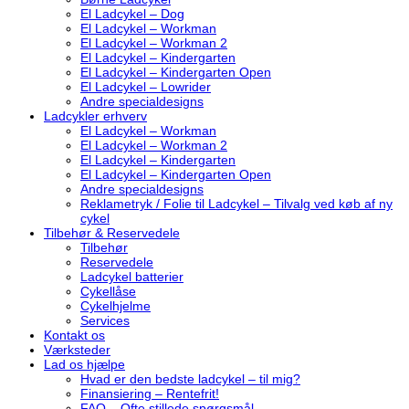
El Ladcykel – Dog
El Ladcykel – Workman
El Ladcykel – Workman 2
El Ladcykel – Kindergarten
El Ladcykel – Kindergarten Open
El Ladcykel – Lowrider
Andre specialdesigns
Ladcykler erhverv
El Ladcykel – Workman
El Ladcykel – Workman 2
El Ladcykel – Kindergarten
El Ladcykel – Kindergarten Open
Andre specialdesigns
Reklametryk / Folie til Ladcykel – Tilvalg ved køb af ny
cykel
Tilbehør & Reservedele
Tilbehør
Reservedele
Ladcykel batterier
Cykellåse
Cykelhjelme
Services
Kontakt os
Værksteder
Lad os hjælpe
Hvad er den bedste ladcykel – til mig?
Finansiering – Rentefrit!
FAQ – Ofte stillede spørgsmål