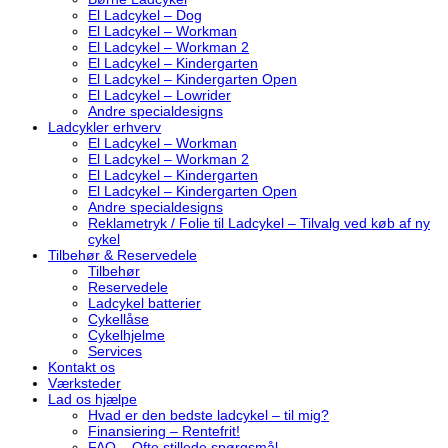
El Ladcykel – Dog
El Ladcykel – Workman
El Ladcykel – Workman 2
El Ladcykel – Kindergarten
El Ladcykel – Kindergarten Open
El Ladcykel – Lowrider
Andre specialdesigns
Ladcykler erhverv
El Ladcykel – Workman
El Ladcykel – Workman 2
El Ladcykel – Kindergarten
El Ladcykel – Kindergarten Open
Andre specialdesigns
Reklametryk / Folie til Ladcykel – Tilvalg ved køb af ny
cykel
Tilbehør & Reservedele
Tilbehør
Reservedele
Ladcykel batterier
Cykellåse
Cykelhjelme
Services
Kontakt os
Værksteder
Lad os hjælpe
Hvad er den bedste ladcykel – til mig?
Finansiering – Rentefrit!
FAQ – Ofte stillede spørgsmål