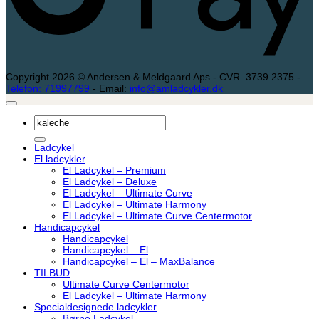
Copyright 2026 © Andersen & Meldgaard Aps - CVR. 3739 2375 -
Telefon: 71997799
- Email:
info@amladcykler.dk
Søg
efter:
Ladcykel
El ladcykler
El Ladcykel – Premium
El Ladcykel – Deluxe
El Ladcykel – Ultimate Curve
El Ladcykel – Ultimate Harmony
El Ladcykel – Ultimate Curve Centermotor
Handicapcykel
Handicapcykel
Handicapcykel – El
Handicapcykel – El – MaxBalance
TILBUD
Ultimate Curve Centermotor
El Ladcykel – Ultimate Harmony
Specialdesignede ladcykler
Børne Ladcykel