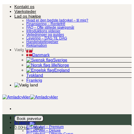
Fortsæt
Kontakt os
til
Værksteder
indhold
Lad os hjælpe
Hvad er den bedste ladcykel – til mig?
Finansiering – Rentefrit!
FAQ – Ofte stillede spørgsmål
Introduktions videoer
Vejledninger og guides
Levering – DAG TIL DAG
Handelsbetingelser
Reklamation
Vælg land
Danmark
Sverige
Norge
England
Tyskland
Frankrig
Ladcykel
Book prøvetur
El ladcykler
0,00
kr.
El Ladcykel – Premium
El Ladcykel – Deluxe