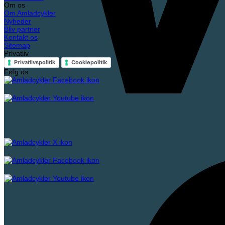
Om os
Om Amladcykler
Nyheder
Bliv partner
Kontakt os
Sitemap
Privatliv
Privatlivspolitik
Cookiepolitik
Følg os