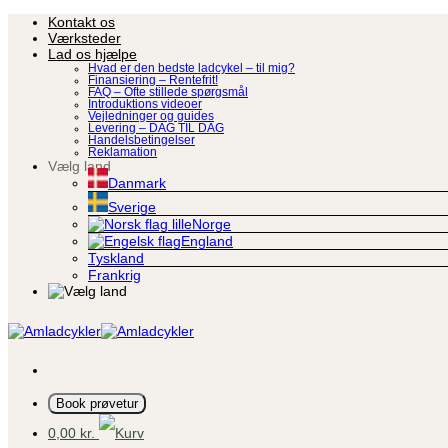
Fortsæt
Kontakt os
til
Værksteder
indhold
Lad os hjælpe
Hvad er den bedste ladcykel – til mig?
Finansiering – Rentefrit!
FAQ – Ofte stillede spørgsmål
Introduktions videoer
Vejledninger og guides
Levering – DAG TIL DAG
Handelsbetingelser
Reklamation
Vælg land
Danmark
Sverige
Norge
England
Tyskland
Frankrig
Book prøvetur
0,00
kr.