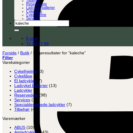
Tilbehør
Reservedele
Ladcykel batterier
Cykellåse
Cykelhjelme
Services
Søg
efter:
E-mail
71 99 77 99
Forside
/
Butik
/
Søgeresultater for “kaleche”
Filter
Varekategorier
Cykelhjelme
(3)
Cykellåse
(8)
El ladcykler
(7)
Ladcykel batterier
(13)
Ladcykler
(2)
Reservedele
(98)
Services
(12)
Specialdesignede ladcykler
(7)
Tilbehør
(45)
Varemærker
ABUS
(10)
Amladcykler
(143)