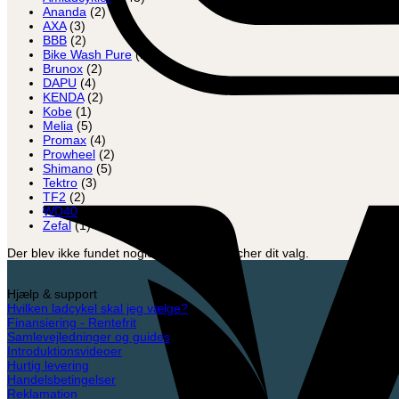
Ananda
(2)
AXA
(3)
BBB
(2)
Bike Wash Pure
(1)
Brunox
(2)
DAPU
(4)
KENDA
(2)
Kobe
(1)
Melia
(5)
Promax
(4)
Prowheel
(2)
Shimano
(5)
Tektro
(3)
TF2
(2)
WD40
(1)
Zefal
(1)
Der blev ikke fundet nogle varer, der matcher dit valg.
Hjælp & support
Hvilken ladcykel skal jeg vælge?
Finansiering - Rentefrit
Samlevejledninger og guides
Introduktionsvideoer
Hurtig levering
Handelsbetingelser
Reklamation