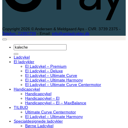
Copyright 2026 © Andersen & Meldgaard Aps - CVR. 3739 2375 -
Telefon: 71997799
- Email:
info@amladcykler.dk
Søg
efter:
Ladcykel
El ladcykler
El Ladcykel – Premium
El Ladcykel – Deluxe
El Ladcykel – Ultimate Curve
El Ladcykel – Ultimate Harmony
El Ladcykel – Ultimate Curve Centermotor
Handicapcykel
Handicapcykel
Handicapcykel – El
Handicapcykel – El – MaxBalance
TILBUD
Ultimate Curve Centermotor
El Ladcykel – Ultimate Harmony
Specialdesignede ladcykler
Børne Ladcykel