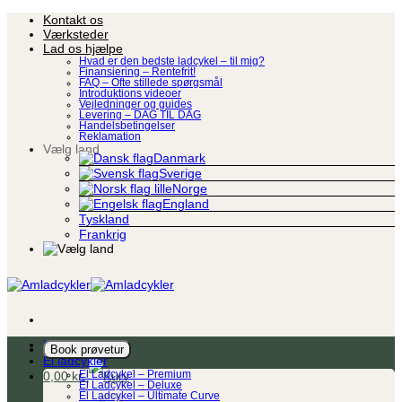
Fortsæt
Kontakt os
til
Værksteder
indhold
Lad os hjælpe
Hvad er den bedste ladcykel – til mig?
Finansiering – Rentefrit!
FAQ – Ofte stillede spørgsmål
Introduktions videoer
Vejledninger og guides
Levering – DAG TIL DAG
Handelsbetingelser
Reklamation
Vælg land
Danmark
Sverige
Norge
England
Tyskland
Frankrig
Ladcykel
Book prøvetur
El ladcykler
0,00
kr.
El Ladcykel – Premium
El Ladcykel – Deluxe
El Ladcykel – Ultimate Curve