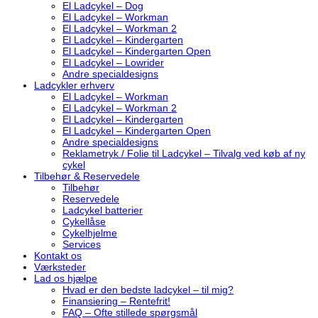
El Ladcykel – Dog
El Ladcykel – Workman
El Ladcykel – Workman 2
El Ladcykel – Kindergarten
El Ladcykel – Kindergarten Open
El Ladcykel – Lowrider
Andre specialdesigns
Ladcykler erhverv
El Ladcykel – Workman
El Ladcykel – Workman 2
El Ladcykel – Kindergarten
El Ladcykel – Kindergarten Open
Andre specialdesigns
Reklametryk / Folie til Ladcykel – Tilvalg ved køb af ny
cykel
Tilbehør & Reservedele
Tilbehør
Reservedele
Ladcykel batterier
Cykellåse
Cykelhjelme
Services
Kontakt os
Værksteder
Lad os hjælpe
Hvad er den bedste ladcykel – til mig?
Finansiering – Rentefrit!
FAQ – Ofte stillede spørgsmål