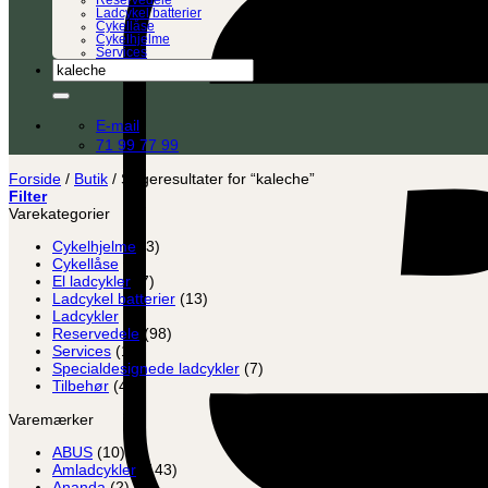
Reservedele
Ladcykel batterier
Cykellåse
Cykelhjelme
Services
Søg
efter:
E-mail
71 99 77 99
Forside
/
Butik
/
Søgeresultater for “kaleche”
Filter
Varekategorier
Cykelhjelme
(3)
Cykellåse
(8)
El ladcykler
(7)
Ladcykel batterier
(13)
Ladcykler
(2)
Reservedele
(98)
Services
(12)
Specialdesignede ladcykler
(7)
Tilbehør
(45)
Varemærker
ABUS
(10)
Amladcykler
(143)
Ananda
(2)