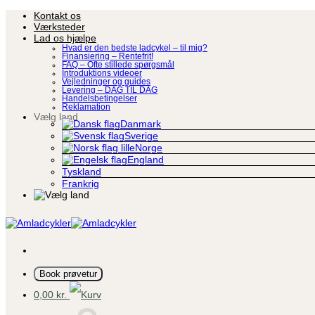
Fortsæt
Kontakt os
til
Værksteder
indhold
Lad os hjælpe
Hvad er den bedste ladcykel – til mig?
Finansiering – Rentefrit!
FAQ – Ofte stillede spørgsmål
Introduktions videoer
Vejledninger og guides
Levering – DAG TIL DAG
Handelsbetingelser
Reklamation
Vælg land
Danmark
Sverige
Norge
England
Tyskland
Frankrig
Book prøvetur
0,00
kr.