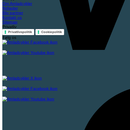
Om Amladcykler
Nyheder
Bliv partner
Kontakt os
Sitemap
Privatliv
Privatlivspolitik
Cookiepolitik
Følg os