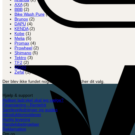
AXA
(3)
BBB
(2)
Bike Wash Pure
(1)
Brunox
(2)
DAPU
(4)
KENDA
(2)
Kobe
(1)
Melia
(5)
Promax
(4)
Prowheel
(2)
Shimano
(5)
Tektro
(3)
TF2
(2)
WD40
(1)
Zefal
(1)
Der blev ikke fundet nogle varer, der matcher dit valg.
Hjælp & support
Hvilken ladcykel skal jeg vælge?
Finansiering - Rentefrit
Samlevejledninger og guides
Introduktionsvideoer
Hurtig levering
Handelsbetingelser
Reklamation
Om os