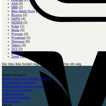
AXA
(3)
BBB
(2)
Bike Wash Pure
(1)
Brunox
(2)
DAPU
(4)
KENDA
(2)
Kobe
(1)
Melia
(5)
Promax
(4)
Prowheel
(2)
Shimano
(5)
Tektro
(3)
TF2
(2)
WD40
(1)
Zefal
(1)
Der blev ikke fundet nogle varer, der matcher dit valg.
Hjælp & support
Hvilken ladcykel skal jeg vælge?
Finansiering - Rentefrit
Samlevejledninger og guides
Introduktionsvideoer
Hurtig levering
Handelsbetingelser
Reklamation
Om os