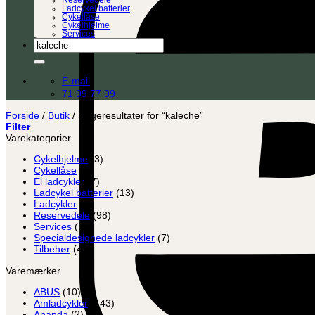
Reservedele
Ladcykel batterier
Cykellåse
Cykelhjelme
Services
Søg
efter:
E-mail
71 99 77 99
Forside
/
Butik
/
Søgeresultater for “kaleche”
Filter
Varekategorier
Cykelhjelme
(3)
Cykellåse
(8)
El ladcykler
(7)
Ladcykel batterier
(13)
Ladcykler
(2)
Reservedele
(98)
Services
(12)
Specialdesignede ladcykler
(7)
Tilbehør
(45)
Varemærker
ABUS
(10)
Amladcykler
(143)
Ananda
(2)