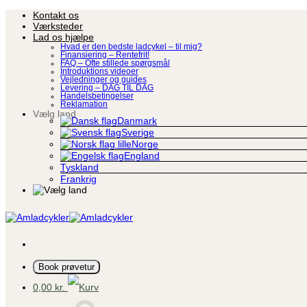
Fortsæt
Kontakt os
til
Værksteder
indhold
Lad os hjælpe
Hvad er den bedste ladcykel – til mig?
Finansiering – Rentefrit!
FAQ – Ofte stillede spørgsmål
Introduktions videoer
Vejledninger og guides
Levering – DAG TIL DAG
Handelsbetingelser
Reklamation
Vælg land
Danmark
Sverige
Norge
England
Tyskland
Frankrig
Book prøvetur
0,00
kr.