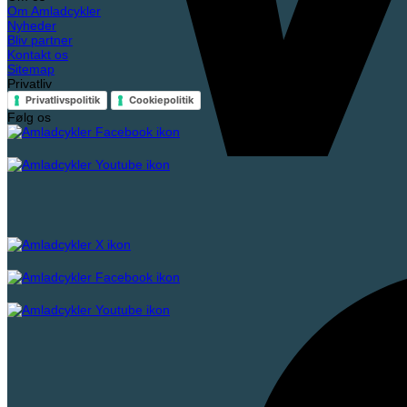
Om Amladcykler
Nyheder
Bliv partner
Kontakt os
Sitemap
Privatliv
Privatlivspolitik
Cookiepolitik
Følg os