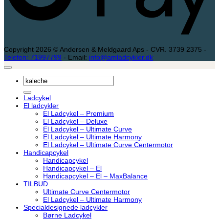
Copyright 2026 © Andersen & Meldgaard Aps - CVR. 3739 2375 -
Telefon: 71997799
- Email:
info@amladcykler.dk
Søg
efter:
Ladcykel
El ladcykler
El Ladcykel – Premium
El Ladcykel – Deluxe
El Ladcykel – Ultimate Curve
El Ladcykel – Ultimate Harmony
El Ladcykel – Ultimate Curve Centermotor
Handicapcykel
Handicapcykel
Handicapcykel – El
Handicapcykel – El – MaxBalance
TILBUD
Ultimate Curve Centermotor
El Ladcykel – Ultimate Harmony
Specialdesignede ladcykler
Børne Ladcykel