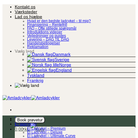
Fortsæt
Kontakt os
til
Værksteder
indhold
Lad os hjælpe
Hvad er den bedste ladcykel – til mig?
Finansiering – Rentefrit!
FAQ – Ofte stillede spørgsmål
Introduktions videoer
Vejledninger og guides
Levering – DAG TIL DAG
Handelsbetingelser
Reklamation
Vælg land
Danmark
Sverige
Norge
England
Tyskland
Frankrig
Ladcykel
Book prøvetur
El ladcykler
0,00
kr.
El Ladcykel – Premium
El Ladcykel – Deluxe
El Ladcykel – Ultimate Curve