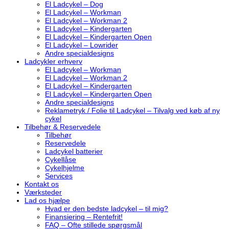
El Ladcykel – Dog
El Ladcykel – Workman
El Ladcykel – Workman 2
El Ladcykel – Kindergarten
El Ladcykel – Kindergarten Open
El Ladcykel – Lowrider
Andre specialdesigns
Ladcykler erhverv
El Ladcykel – Workman
El Ladcykel – Workman 2
El Ladcykel – Kindergarten
El Ladcykel – Kindergarten Open
Andre specialdesigns
Reklametryk / Folie til Ladcykel – Tilvalg ved køb af ny
cykel
Tilbehør & Reservedele
Tilbehør
Reservedele
Ladcykel batterier
Cykellåse
Cykelhjelme
Services
Kontakt os
Værksteder
Lad os hjælpe
Hvad er den bedste ladcykel – til mig?
Finansiering – Rentefrit!
FAQ – Ofte stillede spørgsmål