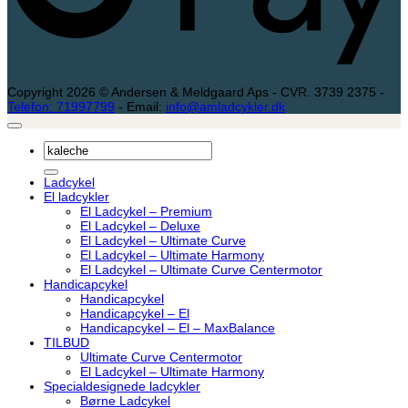
Copyright 2026 © Andersen & Meldgaard Aps - CVR. 3739 2375 -
Telefon: 71997799
- Email:
info@amladcykler.dk
Søg
efter:
Ladcykel
El ladcykler
El Ladcykel – Premium
El Ladcykel – Deluxe
El Ladcykel – Ultimate Curve
El Ladcykel – Ultimate Harmony
El Ladcykel – Ultimate Curve Centermotor
Handicapcykel
Handicapcykel
Handicapcykel – El
Handicapcykel – El – MaxBalance
TILBUD
Ultimate Curve Centermotor
El Ladcykel – Ultimate Harmony
Specialdesignede ladcykler
Børne Ladcykel