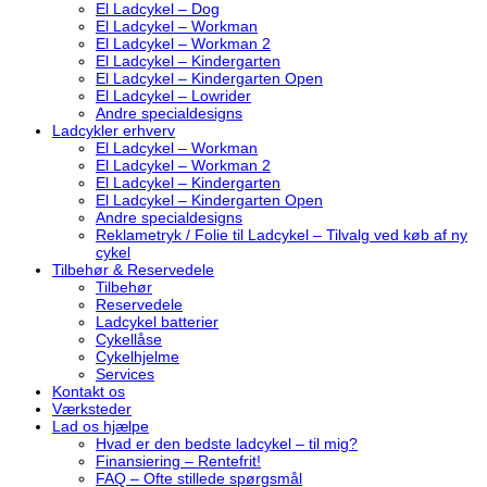
El Ladcykel – Dog
El Ladcykel – Workman
El Ladcykel – Workman 2
El Ladcykel – Kindergarten
El Ladcykel – Kindergarten Open
El Ladcykel – Lowrider
Andre specialdesigns
Ladcykler erhverv
El Ladcykel – Workman
El Ladcykel – Workman 2
El Ladcykel – Kindergarten
El Ladcykel – Kindergarten Open
Andre specialdesigns
Reklametryk / Folie til Ladcykel – Tilvalg ved køb af ny
cykel
Tilbehør & Reservedele
Tilbehør
Reservedele
Ladcykel batterier
Cykellåse
Cykelhjelme
Services
Kontakt os
Værksteder
Lad os hjælpe
Hvad er den bedste ladcykel – til mig?
Finansiering – Rentefrit!
FAQ – Ofte stillede spørgsmål