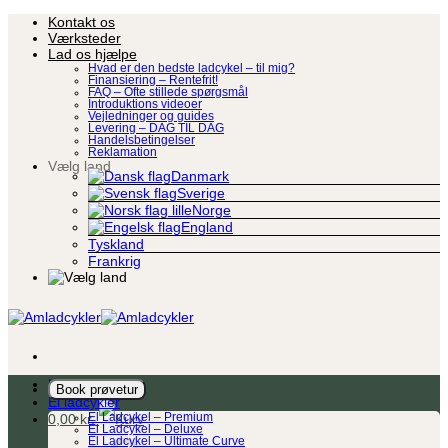
Fortsæt
Kontakt os
til
Værksteder
indhold
Lad os hjælpe
Hvad er den bedste ladcykel – til mig?
Finansiering – Rentefrit!
FAQ – Ofte stillede spørgsmål
Introduktions videoer
Vejledninger og guides
Levering – DAG TIL DAG
Handelsbetingelser
Reklamation
Vælg land
Danmark
Sverige
Norge
England
Tyskland
Frankrig
Ladcykel
Book prøvetur
El ladcykler
0,00
kr.
El Ladcykel – Premium
El Ladcykel – Deluxe
El Ladcykel – Ultimate Curve