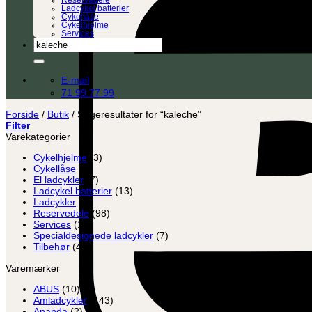
Reservedele
Ladcykel batterier
Cykellåse
Cykelhjelme
Services
Søg
efter:
E-mail
71 99 77 99
Forside
/
Butik
/
Søgeresultater for “kaleche”
Filter
Varekategorier
Cykelhjelme
(3)
Cykellåse
(8)
El ladcykler
(7)
Ladcykel batterier
(13)
Ladcykler
(2)
Reservedele
(98)
Services
(12)
Specialdesignede ladcykler
(7)
Tilbehør
(45)
Varemærker
ABUS
(10)
Amladcykler
(143)
Ananda
(2)