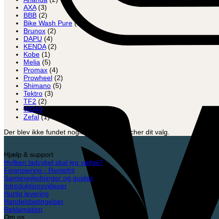
AXA
(3)
BBB
(2)
Bike Wash Pure
(1)
Brunox
(2)
DAPU
(4)
KENDA
(2)
Kobe
(1)
Melia
(5)
Promax
(4)
Prowheel
(2)
Shimano
(5)
Tektro
(3)
TF2
(2)
WD40
(1)
Zefal
(1)
Der blev ikke fundet nogle varer, der matcher dit valg.
Hjælp & support
Hvilken ladcykel skal jeg vælge?
Finansiering - Rentefrit
Samlevejledninger og guides
Introduktionsvideoer
Hurtig levering
Handelsbetingelser
Reklamation
Om os