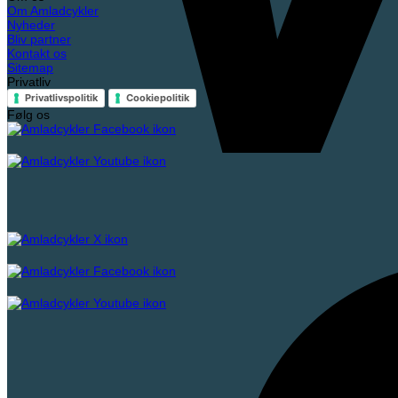
Om Amladcykler
Nyheder
Bliv partner
Kontakt os
Sitemap
Privatliv
Privatlivspolitik
Cookiepolitik
Følg os