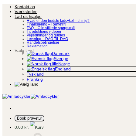
Fortsæt
Kontakt os
til
Værksteder
indhold
Lad os hjælpe
Hvad er den bedste ladcykel – til mig?
Finansiering – Rentefrit!
FAQ – Ofte stillede spørgsmål
Introduktions videoer
Vejledninger og guides
Levering – DAG TIL DAG
Handelsbetingelser
Reklamation
Vælg land
Danmark
Sverige
Norge
England
Tyskland
Frankrig
Book prøvetur
0,00
kr.