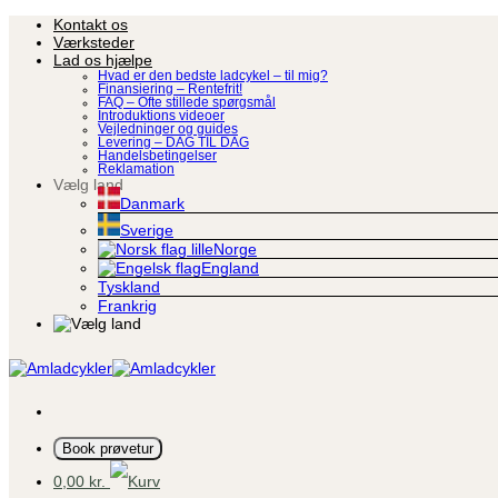
Fortsæt
Kontakt os
til
Værksteder
indhold
Lad os hjælpe
Hvad er den bedste ladcykel – til mig?
Finansiering – Rentefrit!
FAQ – Ofte stillede spørgsmål
Introduktions videoer
Vejledninger og guides
Levering – DAG TIL DAG
Handelsbetingelser
Reklamation
Vælg land
Danmark
Sverige
Norge
England
Tyskland
Frankrig
Book prøvetur
0,00
kr.