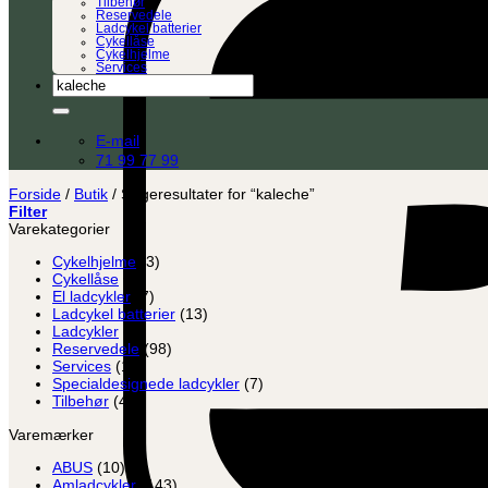
Tilbehør
Reservedele
Ladcykel batterier
Cykellåse
Cykelhjelme
Services
Søg
efter:
E-mail
71 99 77 99
Forside
/
Butik
/
Søgeresultater for “kaleche”
Filter
Varekategorier
Cykelhjelme
(3)
Cykellåse
(8)
El ladcykler
(7)
Ladcykel batterier
(13)
Ladcykler
(2)
Reservedele
(98)
Services
(12)
Specialdesignede ladcykler
(7)
Tilbehør
(45)
Varemærker
ABUS
(10)
Amladcykler
(143)