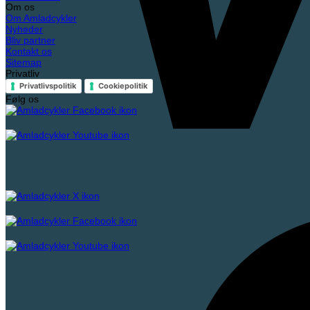
Om os
Om Amladcykler
Nyheder
Bliv partner
Kontakt os
Sitemap
Privatliv
Privatlivspolitik
Cookiepolitik
Følg os