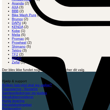
Ananda
(2)
AXA
(3)
BBB
(2)
Bike Wash Pure
(1)
Brunox
(2)
DAPU
(4)
KENDA
(2)
Kobe
(1)
Melia
(5)
Promax
(4)
Prowheel
(2)
Shimano
(5)
Tektro
(3)
TF2
(2)
WD40
(1)
Zefal
(1)
Der blev ikke fundet nogle varer, der matcher dit valg.
Hjælp & support
Hvilken ladcykel skal jeg vælge?
Finansiering - Rentefrit
Samlevejledninger og guides
Introduktionsvideoer
Hurtig levering
Handelsbetingelser
Reklamation