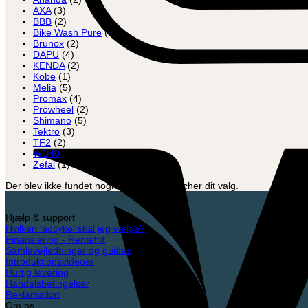
AXA
(3)
BBB
(2)
Bike Wash Pure
(1)
Brunox
(2)
DAPU
(4)
KENDA
(2)
Kobe
(1)
Melia
(5)
Promax
(4)
Prowheel
(2)
Shimano
(5)
Tektro
(3)
TF2
(2)
WD40
(1)
Zefal
(1)
Der blev ikke fundet nogle varer, der matcher dit valg.
Hjælp & support
Hvilken ladcykel skal jeg vælge?
Finansiering - Rentefrit
Samlevejledninger og guides
Introduktionsvideoer
Hurtig levering
Handelsbetingelser
Reklamation
Om os