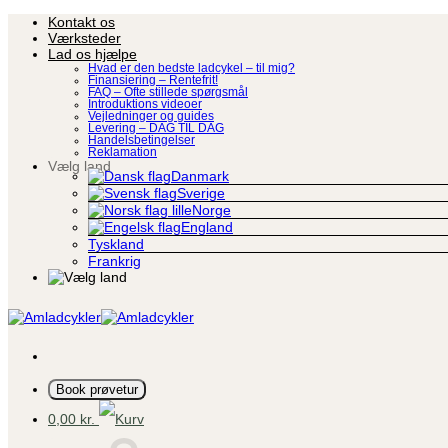
Fortsæt
Kontakt os
til
Værksteder
indhold
Lad os hjælpe
Hvad er den bedste ladcykel – til mig?
Finansiering – Rentefrit!
FAQ – Ofte stillede spørgsmål
Introduktions videoer
Vejledninger og guides
Levering – DAG TIL DAG
Handelsbetingelser
Reklamation
Vælg land
Danmark
Sverige
Norge
England
Tyskland
Frankrig
Book prøvetur
0,00
kr.