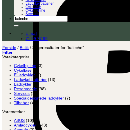
Reservedele
Ladcykel batterier
Cykellåse
Cykelhjelme
Services
Søg
efter:
E-mail
71 99 77 99
Forside
/
Butik
/
Søgeresultater for “kaleche”
Filter
Varekategorier
Cykelhjelme
(3)
Cykellåse
(8)
El ladcykler
(7)
Ladcykel batterier
(13)
Ladcykler
(2)
Reservedele
(98)
Services
(12)
Specialdesignede ladcykler
(7)
Tilbehør
(45)
Varemærker
ABUS
(10)
Amladcykler
(143)
Ananda
(2)