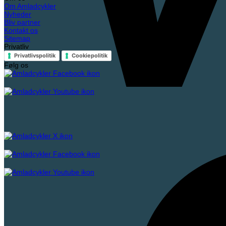
Om Amladcykler
Nyheder
Bliv partner
Kontakt os
Sitemap
Privatliv
Privatlivspolitik
Cookiepolitik
Følg os