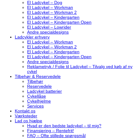
El Ladcykel – Dog
El Ladcykel – Workman
El Ladcykel – Workman 2
El Ladcykel – Kindergarten
El Ladcykel – Kindergarten Open
El Ladcykel – Lowrider
Andre specialdesigns
Ladcykler erhverv
El Ladcykel – Workman
El Ladcykel – Workman 2
El Ladcykel – Kindergarten
El Ladcykel – Kindergarten Open
Andre specialdesigns
Reklametryk / Folie til Ladcykel – Tilvalg ved køb af ny
cykel
Tilbehør & Reservedele
Tilbehør
Reservedele
Ladcykel batterier
Cykellåse
Cykelhjelme
Services
Kontakt os
Værksteder
Lad os hjælpe
Hvad er den bedste ladcykel – til mig?
Finansiering – Rentefrit!
FAQ – Ofte stillede spørgsmål