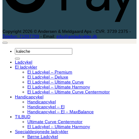
Copyright 2026 © Andersen & Meldgaard Aps - CVR. 3739 2375 -
Telefon: 71997799
- Email:
info@amladcykler.dk
Søg
efter:
Ladcykel
El ladcykler
El Ladcykel – Premium
El Ladcykel – Deluxe
El Ladcykel – Ultimate Curve
El Ladcykel – Ultimate Harmony
El Ladcykel – Ultimate Curve Centermotor
Handicapcykel
Handicapcykel
Handicapcykel – El
Handicapcykel – El – MaxBalance
TILBUD
Ultimate Curve Centermotor
El Ladcykel – Ultimate Harmony
Specialdesignede ladcykler
Børne Ladcykel