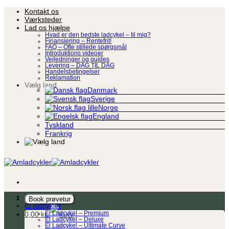
Fortsæt
Kontakt os
til
Værksteder
indhold
Lad os hjælpe
Hvad er den bedste ladcykel – til mig?
Finansiering – Rentefrit!
FAQ – Ofte stillede spørgsmål
Introduktions videoer
Vejledninger og guides
Levering – DAG TIL DAG
Handelsbetingelser
Reklamation
Vælg land
Danmark
Sverige
Norge
England
Tyskland
Frankrig
Ladcykel
Book prøvetur
El ladcykler
0,00
kr.
El Ladcykel – Premium
El Ladcykel – Deluxe
El Ladcykel – Ultimate Curve