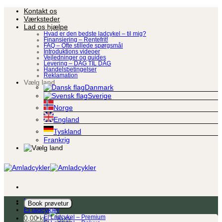
Fortsæt
Kontakt os
til
Værksteder
indhold
Lad os hjælpe
Hvad er den bedste ladcykel – til mig?
Finansiering – Rentefrit!
FAQ – Ofte stillede spørgsmål
Introduktions videoer
Vejledninger og guides
Levering – DAG TIL DAG
Handelsbetingelser
Reklamation
Vælg land
Danmark
Sverige
Norge
England
Tyskland
Frankrig
Ladcykel
Book prøvetur
El ladcykler
0,00
kr.
El Ladcykel – Premium