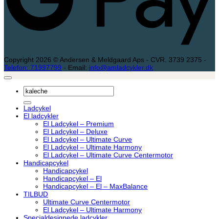
Copyright 2026 © Andersen & Meldgaard Aps - CVR. 3739 2375 -
Telefon: 71997799
- Email:
info@amladcykler.dk
Søg
efter:
Ladcykel
El ladcykler
El Ladcykel – Premium
El Ladcykel – Deluxe
El Ladcykel – Ultimate Curve
El Ladcykel – Ultimate Harmony
El Ladcykel – Ultimate Curve Centermotor
Handicapcykel
Handicapcykel
Handicapcykel – El
Handicapcykel – El – MaxBalance
TILBUD
Ultimate Curve Centermotor
El Ladcykel – Ultimate Harmony
Specialdesignede ladcykler