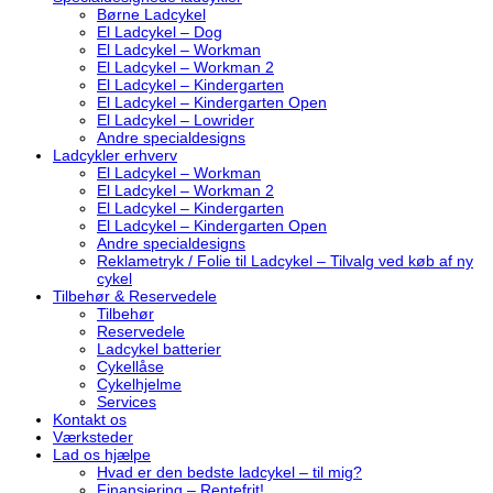
Børne Ladcykel
El Ladcykel – Dog
El Ladcykel – Workman
El Ladcykel – Workman 2
El Ladcykel – Kindergarten
El Ladcykel – Kindergarten Open
El Ladcykel – Lowrider
Andre specialdesigns
Ladcykler erhverv
El Ladcykel – Workman
El Ladcykel – Workman 2
El Ladcykel – Kindergarten
El Ladcykel – Kindergarten Open
Andre specialdesigns
Reklametryk / Folie til Ladcykel – Tilvalg ved køb af ny
cykel
Tilbehør & Reservedele
Tilbehør
Reservedele
Ladcykel batterier
Cykellåse
Cykelhjelme
Services
Kontakt os
Værksteder
Lad os hjælpe
Hvad er den bedste ladcykel – til mig?
Finansiering – Rentefrit!