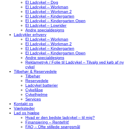
El Ladcykel – Dog
El Ladcykel – Workman
El Ladcykel – Workman 2
El Ladcykel – Kindergarten
El Ladcykel – Kindergarten Open
El Ladcykel – Lowrider
Andre specialdesigns
Ladcykler erhverv
El Ladcykel – Workman
El Ladcykel – Workman 2
El Ladcykel – Kindergarten
El Ladcykel – Kindergarten Open
Andre specialdesigns
Reklametryk / Folie til Ladcykel – Tilvalg ved køb af ny
cykel
Tilbehør & Reservedele
Tilbehør
Reservedele
Ladcykel batterier
Cykellåse
Cykelhjelme
Services
Kontakt os
Værksteder
Lad os hjælpe
Hvad er den bedste ladcykel – til mig?
Finansiering – Rentefrit!
FAQ – Ofte stillede spørgsmål