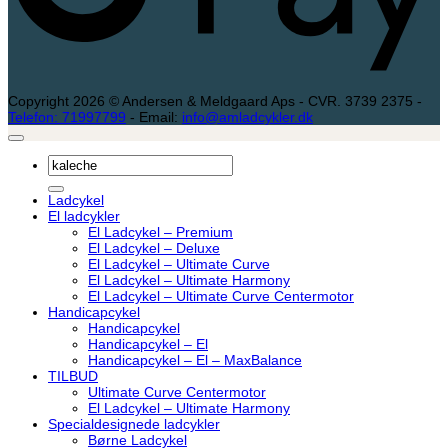
Copyright 2026 © Andersen & Meldgaard Aps - CVR. 3739 2375 -
Telefon: 71997799
- Email:
info@amladcykler.dk
Søg
efter:
Ladcykel
El ladcykler
El Ladcykel – Premium
El Ladcykel – Deluxe
El Ladcykel – Ultimate Curve
El Ladcykel – Ultimate Harmony
El Ladcykel – Ultimate Curve Centermotor
Handicapcykel
Handicapcykel
Handicapcykel – El
Handicapcykel – El – MaxBalance
TILBUD
Ultimate Curve Centermotor
El Ladcykel – Ultimate Harmony
Specialdesignede ladcykler
Børne Ladcykel