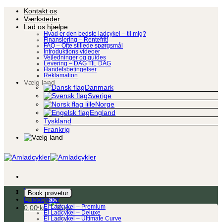
Fortsæt
Kontakt os
til
Værksteder
indhold
Lad os hjælpe
Hvad er den bedste ladcykel – til mig?
Finansiering – Rentefrit!
FAQ – Ofte stillede spørgsmål
Introduktions videoer
Vejledninger og guides
Levering – DAG TIL DAG
Handelsbetingelser
Reklamation
Vælg land
Danmark
Sverige
Norge
England
Tyskland
Frankrig
Ladcykel
Book prøvetur
El ladcykler
0,00
kr.
El Ladcykel – Premium
El Ladcykel – Deluxe
El Ladcykel – Ultimate Curve