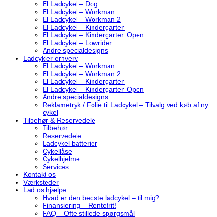
El Ladcykel – Dog
El Ladcykel – Workman
El Ladcykel – Workman 2
El Ladcykel – Kindergarten
El Ladcykel – Kindergarten Open
El Ladcykel – Lowrider
Andre specialdesigns
Ladcykler erhverv
El Ladcykel – Workman
El Ladcykel – Workman 2
El Ladcykel – Kindergarten
El Ladcykel – Kindergarten Open
Andre specialdesigns
Reklametryk / Folie til Ladcykel – Tilvalg ved køb af ny
cykel
Tilbehør & Reservedele
Tilbehør
Reservedele
Ladcykel batterier
Cykellåse
Cykelhjelme
Services
Kontakt os
Værksteder
Lad os hjælpe
Hvad er den bedste ladcykel – til mig?
Finansiering – Rentefrit!
FAQ – Ofte stillede spørgsmål