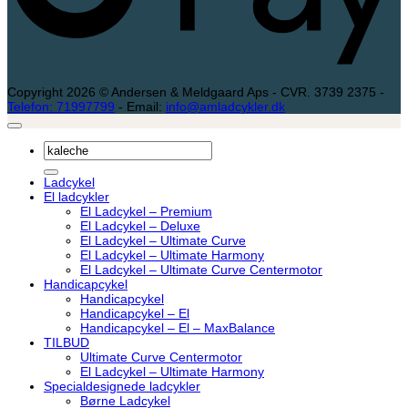
Copyright 2026 © Andersen & Meldgaard Aps - CVR. 3739 2375 -
Telefon: 71997799
- Email:
info@amladcykler.dk
Søg
efter:
Ladcykel
El ladcykler
El Ladcykel – Premium
El Ladcykel – Deluxe
El Ladcykel – Ultimate Curve
El Ladcykel – Ultimate Harmony
El Ladcykel – Ultimate Curve Centermotor
Handicapcykel
Handicapcykel
Handicapcykel – El
Handicapcykel – El – MaxBalance
TILBUD
Ultimate Curve Centermotor
El Ladcykel – Ultimate Harmony
Specialdesignede ladcykler
Børne Ladcykel