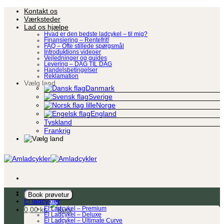
Fortsæt
Kontakt os
til
Værksteder
indhold
Lad os hjælpe
Hvad er den bedste ladcykel – til mig?
Finansiering – Rentefrit!
FAQ – Ofte stillede spørgsmål
Introduktions videoer
Vejledninger og guides
Levering – DAG TIL DAG
Handelsbetingelser
Reklamation
Vælg land
Danmark
Sverige
Norge
England
Tyskland
Frankrig
Ladcykel
Book prøvetur
El ladcykler
0,00
kr.
El Ladcykel – Premium
El Ladcykel – Deluxe
El Ladcykel – Ultimate Curve