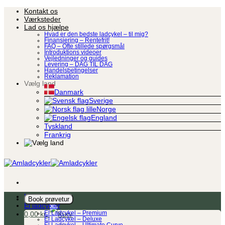
Fortsæt
Kontakt os
til
Værksteder
indhold
Lad os hjælpe
Hvad er den bedste ladcykel – til mig?
Finansiering – Rentefrit!
FAQ – Ofte stillede spørgsmål
Introduktions videoer
Vejledninger og guides
Levering – DAG TIL DAG
Handelsbetingelser
Reklamation
Vælg land
Danmark
Sverige
Norge
England
Tyskland
Frankrig
Ladcykel
Book prøvetur
El ladcykler
0,00
kr.
El Ladcykel – Premium
El Ladcykel – Deluxe