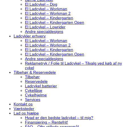
El Ladcykel – Dog
El Ladcykel – Workman
El Ladcykel – Workman 2
El Ladcykel – Kindergarten
El Ladcykel – Kindergarten Open
El Ladcykel – Lowrider
Andre specialdesigns
Ladcykler erhverv
El Ladcykel – Workman
El Ladcykel – Workman 2
El Ladcykel – Kindergarten
El Ladcykel – Kindergarten Open
Andre specialdesigns
Reklametryk / Folie til Ladcykel – Tilvalg ved køb af ny
cykel
Tilbehør & Reservedele
Tilbehør
Reservedele
Ladcykel batterier
Cykellåse
Cykelhjelme
Services
Kontakt os
Værksteder
Lad os hjælpe
Hvad er den bedste ladcykel – til mig?
Finansiering – Rentefrit!
FAQ – Ofte stillede spørgsmål