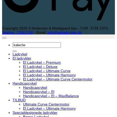
Copyright 2026 © Andersen & Meldgaard Aps - CVR. 3739 2375 -
Telefon: 71997799
- Email:
info@amladcykler.dk
Søg
efter:
Ladcykel
El ladcykler
El Ladcykel – Premium
El Ladcykel – Deluxe
El Ladcykel – Ultimate Curve
El Ladcykel – Ultimate Harmony
El Ladcykel – Ultimate Curve Centermotor
Handicapcykel
Handicapcykel
Handicapcykel – El
Handicapcykel – El – MaxBalance
TILBUD
Ultimate Curve Centermotor
El Ladcykel – Ultimate Harmony
Specialdesignede ladcykler
Børne Ladcykel