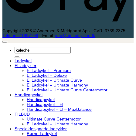
Copyright 2026 © Andersen & Meldgaard Aps - CVR. 3739 2375 -
Telefon: 71997799
- Email:
info@amladcykler.dk
Søg
efter:
Ladcykel
El ladcykler
El Ladcykel – Premium
El Ladcykel – Deluxe
El Ladcykel – Ultimate Curve
El Ladcykel – Ultimate Harmony
El Ladcykel – Ultimate Curve Centermotor
Handicapcykel
Handicapcykel
Handicapcykel – El
Handicapcykel – El – MaxBalance
TILBUD
Ultimate Curve Centermotor
El Ladcykel – Ultimate Harmony
Specialdesignede ladcykler
Børne Ladcykel