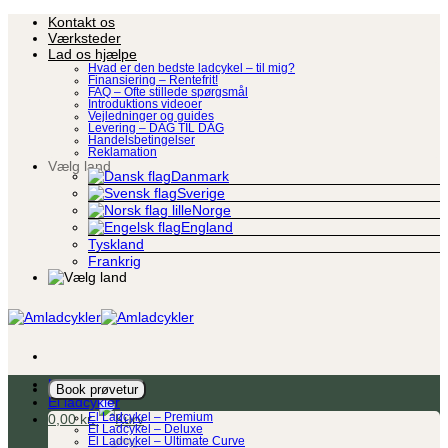
Fortsæt
Kontakt os
til
Værksteder
indhold
Lad os hjælpe
Hvad er den bedste ladcykel – til mig?
Finansiering – Rentefrit!
FAQ – Ofte stillede spørgsmål
Introduktions videoer
Vejledninger og guides
Levering – DAG TIL DAG
Handelsbetingelser
Reklamation
Vælg land
Danmark
Sverige
Norge
England
Tyskland
Frankrig
Ladcykel
Book prøvetur
El ladcykler
0,00
kr.
El Ladcykel – Premium
El Ladcykel – Deluxe
El Ladcykel – Ultimate Curve