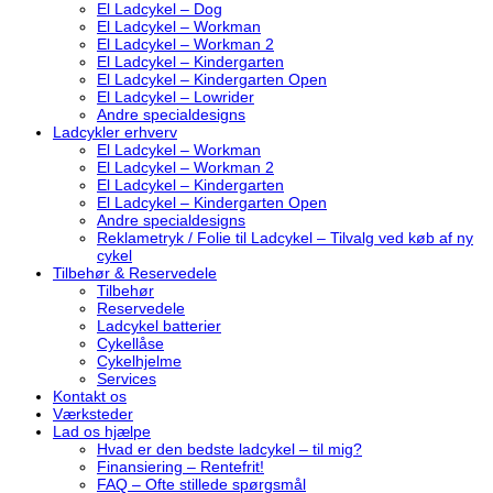
El Ladcykel – Dog
El Ladcykel – Workman
El Ladcykel – Workman 2
El Ladcykel – Kindergarten
El Ladcykel – Kindergarten Open
El Ladcykel – Lowrider
Andre specialdesigns
Ladcykler erhverv
El Ladcykel – Workman
El Ladcykel – Workman 2
El Ladcykel – Kindergarten
El Ladcykel – Kindergarten Open
Andre specialdesigns
Reklametryk / Folie til Ladcykel – Tilvalg ved køb af ny
cykel
Tilbehør & Reservedele
Tilbehør
Reservedele
Ladcykel batterier
Cykellåse
Cykelhjelme
Services
Kontakt os
Værksteder
Lad os hjælpe
Hvad er den bedste ladcykel – til mig?
Finansiering – Rentefrit!
FAQ – Ofte stillede spørgsmål