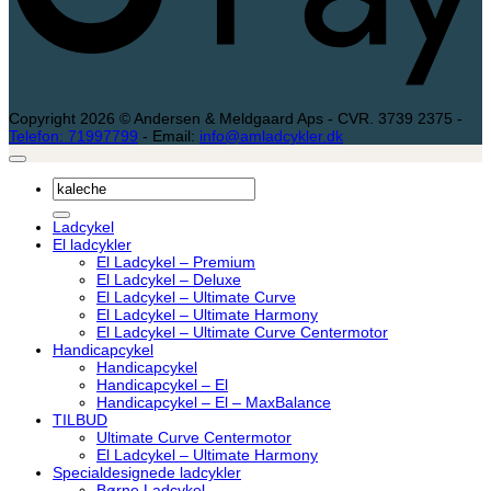
Copyright 2026 © Andersen & Meldgaard Aps - CVR. 3739 2375 -
Telefon: 71997799
- Email:
info@amladcykler.dk
Søg
efter:
Ladcykel
El ladcykler
El Ladcykel – Premium
El Ladcykel – Deluxe
El Ladcykel – Ultimate Curve
El Ladcykel – Ultimate Harmony
El Ladcykel – Ultimate Curve Centermotor
Handicapcykel
Handicapcykel
Handicapcykel – El
Handicapcykel – El – MaxBalance
TILBUD
Ultimate Curve Centermotor
El Ladcykel – Ultimate Harmony
Specialdesignede ladcykler
Børne Ladcykel