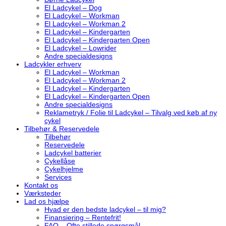
El Ladcykel – Dog
El Ladcykel – Workman
El Ladcykel – Workman 2
El Ladcykel – Kindergarten
El Ladcykel – Kindergarten Open
El Ladcykel – Lowrider
Andre specialdesigns
Ladcykler erhverv
El Ladcykel – Workman
El Ladcykel – Workman 2
El Ladcykel – Kindergarten
El Ladcykel – Kindergarten Open
Andre specialdesigns
Reklametryk / Folie til Ladcykel – Tilvalg ved køb af ny
cykel
Tilbehør & Reservedele
Tilbehør
Reservedele
Ladcykel batterier
Cykellåse
Cykelhjelme
Services
Kontakt os
Værksteder
Lad os hjælpe
Hvad er den bedste ladcykel – til mig?
Finansiering – Rentefrit!
FAQ – Ofte stillede spørgsmål