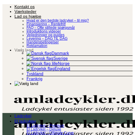
Fortsæt
Kontakt os
til
Værksteder
indhold
Lad os hjælpe
Hvad er den bedste ladcykel – til mig?
Finansiering – Rentefrit!
FAQ – Ofte stillede spørgsmål
Introduktions videoer
Vejledninger og guides
Levering – DAG TIL DAG
Handelsbetingelser
Reklamation
Vælg land
Danmark
Sverige
Norge
England
Tyskland
Frankrig
Ladcykel
El ladcykler
El Ladcykel – Premium
El Ladcykel – Deluxe
El Ladcykel – Ultimate Curve