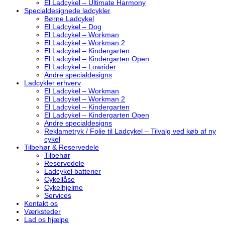
El Ladcykel – Ultimate Harmony
Specialdesignede ladcykler
Børne Ladcykel
El Ladcykel – Dog
El Ladcykel – Workman
El Ladcykel – Workman 2
El Ladcykel – Kindergarten
El Ladcykel – Kindergarten Open
El Ladcykel – Lowrider
Andre specialdesigns
Ladcykler erhverv
El Ladcykel – Workman
El Ladcykel – Workman 2
El Ladcykel – Kindergarten
El Ladcykel – Kindergarten Open
Andre specialdesigns
Reklametryk / Folie til Ladcykel – Tilvalg ved køb af ny
cykel
Tilbehør & Reservedele
Tilbehør
Reservedele
Ladcykel batterier
Cykellåse
Cykelhjelme
Services
Kontakt os
Værksteder
Lad os hjælpe