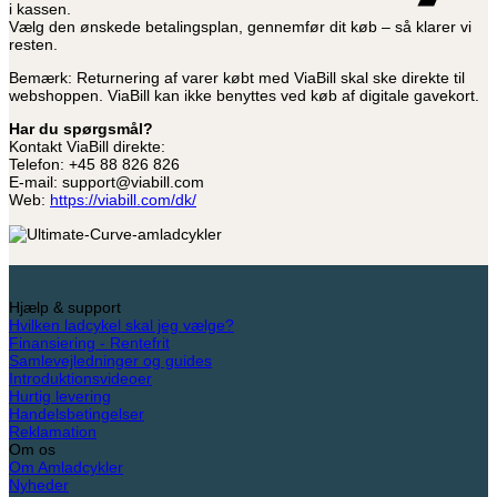
i kassen.
Vælg den ønskede betalingsplan, gennemfør dit køb – så klarer vi
resten.
Bemærk: Returnering af varer købt med ViaBill skal ske direkte til
webshoppen. ViaBill kan ikke benyttes ved køb af digitale gavekort.
Har du spørgsmål?
Kontakt ViaBill direkte:
Telefon: +45 88 826 826
E-mail: support@viabill.com
Web:
https://viabill.com/dk/
Hjælp & support
Hvilken ladcykel skal jeg vælge?
Finansiering - Rentefrit
Samlevejledninger og guides
Introduktionsvideoer
Hurtig levering
Handelsbetingelser
Reklamation
Om os
Om Amladcykler
Nyheder