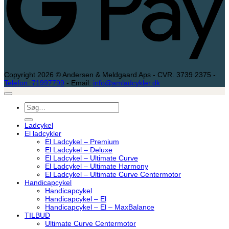
Copyright 2026 © Andersen & Meldgaard Aps - CVR. 3739 2375 -
Telefon: 71997799
- Email:
info@amladcykler.dk
Søg
efter:
Ladcykel
El ladcykler
El Ladcykel – Premium
El Ladcykel – Deluxe
El Ladcykel – Ultimate Curve
El Ladcykel – Ultimate Harmony
El Ladcykel – Ultimate Curve Centermotor
Handicapcykel
Handicapcykel
Handicapcykel – El
Handicapcykel – El – MaxBalance
TILBUD
Ultimate Curve Centermotor