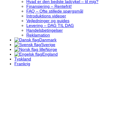
Hvad er den bedste ladcykel – til mig?
Finansiering – Rentefrit!
FAQ – Ofte stillede spørgsmål
Introduktions videoer
Vejledninger og guides
Levering – DAG TIL DAG
Handelsbetingelser
Reklamation
Danmark
Sverige
Norge
England
Tyskland
Frankrig