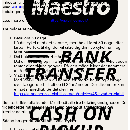
friheden til at planlægge dine betalinger, som det passer dig.
Med
ViaBill
kan du dele betalingen op i mindre rater, udskyde
betalingen eller vælge ViaBill Plus til større køb.
Læs mere om ViaBill her:
https://viabill.com/dk/
Tre måder at betale med ViaBill hos Amladcykler.dk
Betal om 30 dage
B
Få din cykel med det samme, men betal først 30 dage efter
T
købet. Perfekt til dig, der vil sikre dig din nye cykel nu – og
først betale senere.
Del betalingen over 4 måneder
Del din betaling op i fire lige store månedlige rater – helt uden
renter eller skjulte gebyrer. På den måde bliver det nemmere
at få råd til den cykel, du har kigget på.
ViaBill Plus – til større køb
Med ViaBill Plus kan du handle for større beløb og afdrage
over længere tid – helt op til 24 måneder. Der tilkommer kun
et lavt månedligt. Se detaljer her:
https://kundeservice.viabill.com/da/articles/45-hvad-er-viabill
C
o
Bemærk: Ikke alle kunder får tilbudt alle tre betalingsmuligheder. De
P
tilgængelige muligheder vises ved checkout afhængigt af din
kreditvurdering.
Sådan bruger du ViaBill hos Amladcykler
Læg din cykel og eventuelt tilbehør i kurven.