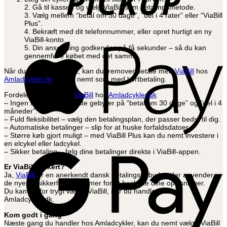
2. Gå til kassen og vælg ViaBill som betalingsmetode.
3. Vælg mellem “betal om 30 dage”, “del i 4 rater” eller “ViaBill
Plus”.
4. Bekræft med dit telefonnummer, eller opret hurtigt en ny
ViaBill-konto.
A
5. Din ansøgning godkendes på få sekunder – så du kan
P
gennemføre købet med det samme.
Når du først er oprettet, kan du fremover betale med
ViaBill
hos
Amladcykler.dk
lige så nemt som med kortbetaling.
Fordele ved at vælge
ViaBill
hos
Amladcykler.dk
– Ingen renter eller skjulte gebyrer på “betal om 30 dage” og “del i 4
måneder”.
– Fuld fleksibilitet – vælg den betalingsplan, der passer bedst til dig.
– Automatiske betalinger – slip for at huske forfaldsdatoer.
– Større køb gjort muligt – med ViaBill Plus kan du nemt investere i
G
en elcykel eller ladcykel.
P
– Sikker betaling – følg dine betalinger direkte i ViaBill-appen.
Er ViaBill sikkert?
Ja,
ViaBill
er en anerkendt dansk betalingsudbyder, der anvender
de nyeste sikkerhedssystemer for at beskytte dine oplysninger.
Du kan derfor trygt vælge ViaBill, når du handler hos
Amladcykler.dk.
Kom godt i gang
Næste gang du handler hos Amladcykler, kan du nemt vælge ViaBill