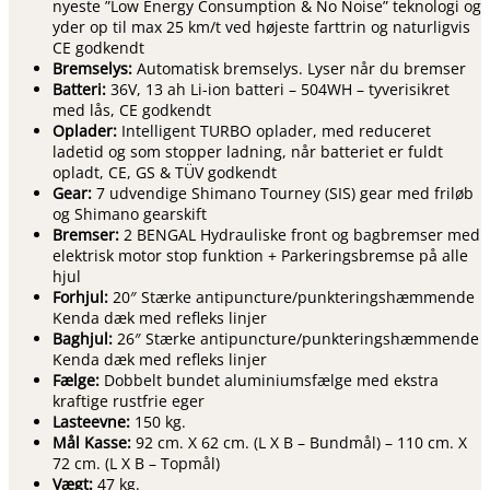
nyeste ”Low Energy Consumption & No Noise” teknologi og
yder op til max 25 km/t ved højeste farttrin og naturligvis
CE godkendt
Bremselys:
Automatisk bremselys. Lyser når du bremser
Batteri:
36V, 13 ah Li-ion batteri – 504WH – tyverisikret
med lås, CE godkendt
Oplader:
Intelligent TURBO oplader, med reduceret
ladetid og som stopper ladning, når batteriet er fuldt
opladt, CE, GS & TÜV godkendt
Gear:
7 udvendige Shimano Tourney (SIS) gear med friløb
og Shimano gearskift
Bremser:
2 BENGAL Hydrauliske front og bagbremser med
elektrisk motor stop funktion + Parkeringsbremse på alle
hjul
Forhjul:
20″ Stærke antipuncture/punkteringshæmmende
Kenda dæk med refleks linjer
Baghjul:
26″ Stærke antipuncture/punkteringshæmmende
Kenda dæk med refleks linjer
Fælge:
Dobbelt bundet aluminiumsfælge med ekstra
kraftige rustfrie eger
Lasteevne:
150 kg.
Mål Kasse:
92 cm. X 62 cm. (L X B – Bundmål) – 110 cm. X
72 cm. (L X B – Topmål)
Vægt:
47 kg.