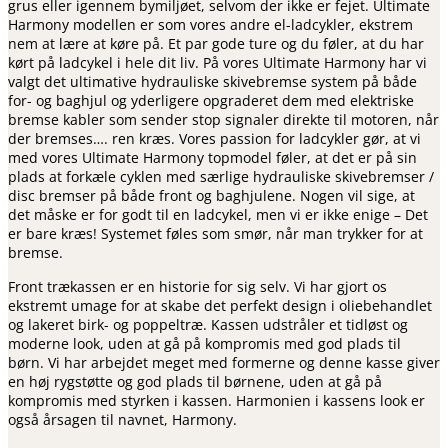
grus eller igennem bymiljøet, selvom der ikke er fejet. Ultimate
Harmony modellen er som vores andre el-ladcykler, ekstrem
nem at lære at køre på. Et par gode ture og du føler, at du har
kørt på ladcykel i hele dit liv. På vores Ultimate Harmony har vi
valgt det ultimative hydrauliske skivebremse system på både
for- og baghjul og yderligere opgraderet dem med elektriske
bremse kabler som sender stop signaler direkte til motoren, når
der bremses…. ren kræs. Vores passion for ladcykler gør, at vi
med vores Ultimate Harmony topmodel føler, at det er på sin
plads at forkæle cyklen med særlige hydrauliske skivebremser /
disc bremser på både front og baghjulene. Nogen vil sige, at
det måske er for godt til en ladcykel, men vi er ikke enige – Det
er bare kræs! Systemet føles som smør, når man trykker for at
bremse.
Front trækassen er en historie for sig selv. Vi har gjort os
ekstremt umage for at skabe det perfekt design i oliebehandlet
og lakeret birk- og poppeltræ. Kassen udstråler et tidløst og
moderne look, uden at gå på kompromis med god plads til
børn. Vi har arbejdet meget med formerne og denne kasse giver
en høj rygstøtte og god plads til børnene, uden at gå på
kompromis med styrken i kassen. Harmonien i kassens look er
også årsagen til navnet, Harmony.