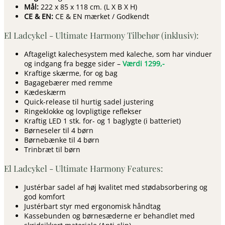
Mål:
222 x 85 x 118 cm. (L X B X H)
CE & EN:
CE & EN mærket / Godkendt
El Ladcykel - Ultimate Harmony Tilbehør (inklusiv):
Aftageligt kalechesystem med kaleche, som har vinduer
og indgang fra begge sider –
Værdi 1299,-
Kraftige skærme, for og bag
Bagagebærer med remme
Kædeskærm
Quick-release til hurtig sadel justering
Ringeklokke og lovpligtige reflekser
Kraftig LED 1 stk. for- og 1 baglygte (i batteriet)
Børneseler til 4 børn
Børnebænke til 4 børn
Trinbræt til børn
El Ladcykel - Ultimate Harmony Features:
Justérbar sadel af høj kvalitet med stødabsorbering og
god komfort
Justérbart styr med ergonomisk håndtag
Kassebunden og børnesæderne er behandlet med