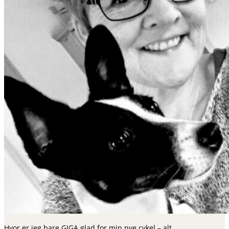
Hvor er jeg bare GIGA glad for min nye cykel – alt