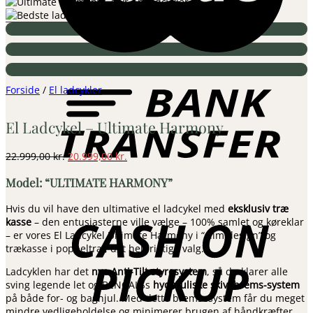
B
T
Forside
/
El ladcykler
El Ladcykel – Ultimate Harmony
Den
Den
22.999,00
kr.
20.999,00
kr.
oprindelige
aktuelle
M
odel: “ULTIMATE HARMONY”
pris
pris
var:
er:
C
Hvis du vil have den ultimative el ladcykel med
eksklusiv træ
22.999,00 kr..
20.999,00 kr..
o
kasse
– den entusiasterne ville vælge – 100% samlet og køreklar
P
– er vores El Ladcykel Ultimate Harmony i “slim design” og
trækasse i poppeltræ, det helt rigtige valg.
Ladcyklen har det
nye Anti-Tilt styresystem
, så du klarer alle
sving legende let og BENGALSs
hydrauliske skivebrems-system
på både for- og baghjul. Med dette bremsesystem får du meget
mindre vedligeholdelse og minimerer brugen af håndkræfter,