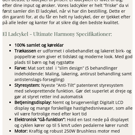
efter dine input og ønsker. Vores ladcykler er helt ”friske” da vi
først samler din El ladcykel, når vi har din bestilling. Dette er
din garanti for, at du får en helt ny ladcykel, der er tjekket efter
på alle leder og kanter for at sikre dig den bedste kvalitet.
El Ladcykel - Ultimate Harmony Specifikationer:
100% samlet og køreklar
Trækassen
er udformet i oliebehandlet og lakeret birk- og
poppeltræ som giver et tidsløst og moderne look. Med god
plads til børn og høj rygstøtte
Farve:
Mat sort stel i “slim design” (5 behandlinger
indeholdende: Maling, lakering, antirust behandling samt
antistenslags-forsegling)
Styresystem:
Nyeste ”Anti-Tilt” patenteret styresystem
med selvoprettende funktion. Gør det superlet at dreje og
gør at styret retter ind automatisk
Betjeningsdisplay:
Nemt og brugervenligt Digitalt LCD
display og mange forskellige hastighedsniveauer, som alle
vil være fortrolige med efter kort tid
Elektronisk ”Gå-funktion”:
Hold en tast nede på displayet
og cyklen kører op til 5 km/t uden pedalerne kører rundt
Motor:
Kraftig og robust 250W Brushless motor med