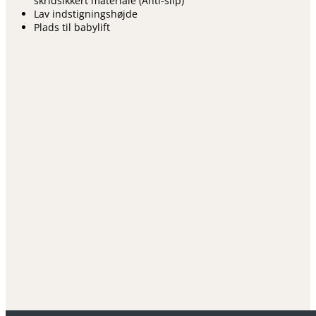
skridsikkert materiale (Anti-slip)
Lav indstigningshøjde
Plads til babylift