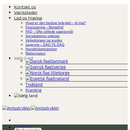
Fortsæt
Kontakt os
til
Værksteder
indhold
Lad os hjælpe
Hvad er den bedste ladcykel – til mig?
Finansiering – Rentefrit!
FAQ – Ofte stillede spørgsmål
Introduktions videoer
Vejledninger og guides
Levering – DAG TIL DAG
Handelsbetingelser
Reklamation
Vælg land
Danmark
Sverige
Norge
England
Tyskland
Frankrig
Ladcykel