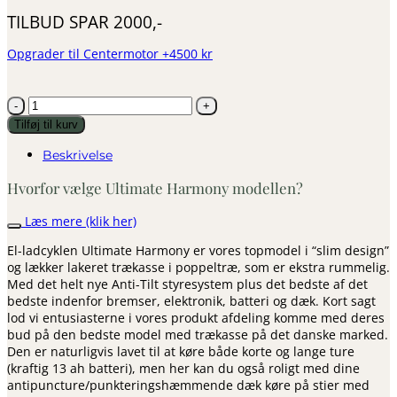
TILBUD SPAR 2000,-
Opgrader til Centermotor +4500 kr
El
Ladcykel
Tilføj til kurv
-
Ultimate
Beskrivelse
Harmony
Hvorfor vælge Ultimate Harmony modellen?
antal
Læs mere (klik her)
El-ladcyklen Ultimate Harmony er vores topmodel i “slim design”
og lækker lakeret trækasse i poppeltræ, som er ekstra rummelig.
Med det helt nye Anti-Tilt styresystem plus det bedste af det
bedste indenfor bremser, elektronik, batteri og dæk. Kort sagt
lod vi entusiasterne i vores produkt afdeling komme med deres
bud på den bedste model med trækasse på det danske marked.
Den er naturligvis lavet til at køre både korte og lange ture
(kraftig 13 ah batteri), men her kan du også roligt med dine
antipuncture/punkteringshæmmende dæk køre på stier med