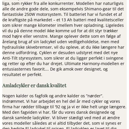
liga, som rykker fra alle konkurrenter. Modellen har naturligvis
alle de andre gode dele, som eksempelvis Shimano-gear til det
fantastiske 250W motorsystem. Til batteriet har vi fundet et af
de kraftigste på markedet – et 13 Ah batteri med kvalitetsceller
som sikrer mange kilometer imellem hver opladning. Ligeledes
vil du på denne model ikke komme ud for at dit styr trækker
mod højre eller venstre. Mange oplever dette som en følge af
årelang brug af sin ladcykel uden vedligeholdelse, men med
hydrauliske skivebremser, vil du opleve, at du ikke længere har
denne udfordring. Cyklen er desuden udstyret med det nye
Anti-Tilt styresystem, som sikrer at du ligger perfekt i svingene
og retter op efter du har drejet. Ultimate Harmony-modellen er
entusiasternes favorit…. De gik amok over designet, og
resultatet er perfekt.
Amladcykler er dansk kvalitet
Nogen kalder os fagfolk og andre kalder os ”nørder”.
Indrømmet. Vi har arbejdet en hel del år med cykler og vores
firma har rødder tilbage til ’92 og ja vi er ikke helt unge længere.
Med den fagviden vi har, får du vores dansk designede og
dansk samlede ladcykler. Vi bliver stædigt ved med at ændre
vores modeller således at vi altid tilbyder det, som vi synes er
den bedste El ladcykel til prisen. El ladcyklen er lavet til dig,