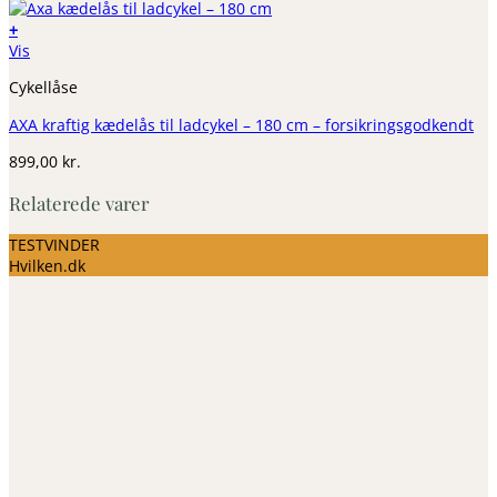
+
Vis
Cykellåse
AXA kraftig kædelås til ladcykel – 180 cm – forsikringsgodkendt
899,00
kr.
Relaterede varer
TESTVINDER
Hvilken.dk