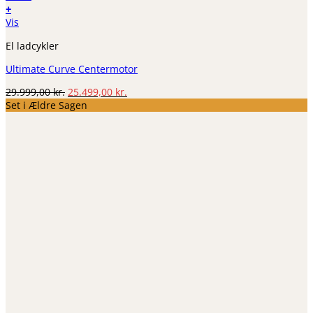
+
Vis
El ladcykler
Ultimate Curve Centermotor
Den
Den
29.999,00
kr.
25.499,00
kr.
oprindelige
aktuelle
Set i Ældre Sagen
pris
pris
var:
er:
29.999,00 kr..
25.499,00 kr..