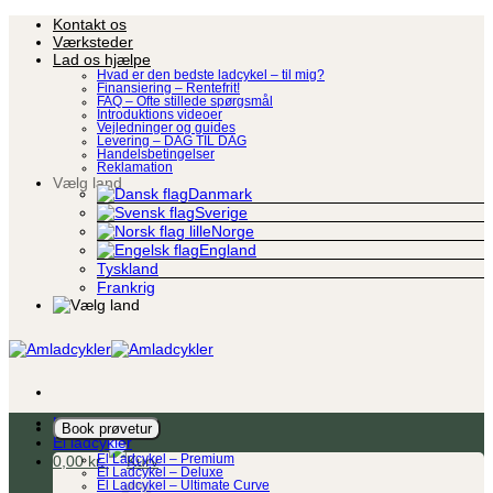
Fortsæt
Kontakt os
til
Værksteder
indhold
Lad os hjælpe
Hvad er den bedste ladcykel – til mig?
Finansiering – Rentefrit!
FAQ – Ofte stillede spørgsmål
Introduktions videoer
Vejledninger og guides
Levering – DAG TIL DAG
Handelsbetingelser
Reklamation
Vælg land
Danmark
Sverige
Norge
England
Tyskland
Frankrig
Ladcykel
Book prøvetur
El ladcykler
0,00
kr.
El Ladcykel – Premium
El Ladcykel – Deluxe
El Ladcykel – Ultimate Curve