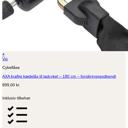
+
Vis
Cykellåse
AXA kraftig kædelås til ladcykel – 180 cm – forsikringsgodkendt
899,00
kr.
Inklusiv tilbehør