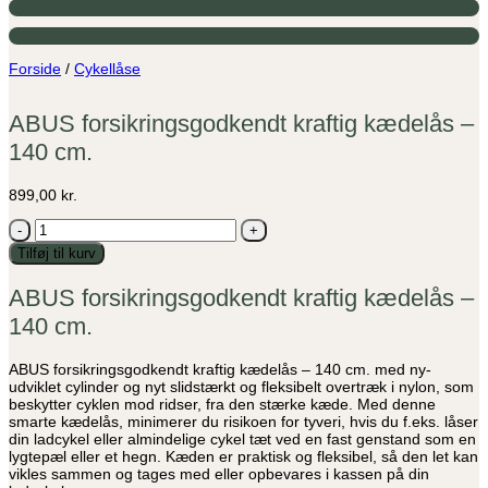
Forside
/
Cykellåse
ABUS forsikringsgodkendt kraftig kædelås –
140 cm.
899,00
kr.
ABUS
forsikringsgodkendt
Tilføj til kurv
kraftig
kædelås
ABUS forsikringsgodkendt kraftig kædelås –
-
140
140 cm.
cm.
antal
ABUS forsikringsgodkendt kraftig kædelås – 140 cm. med ny-
udviklet cylinder og nyt slidstærkt og fleksibelt overtræk i nylon, som
beskytter cyklen mod ridser, fra den stærke kæde. Med denne
smarte kædelås, minimerer du risikoen for tyveri, hvis du f.eks. låser
din ladcykel eller almindelige cykel tæt ved en fast genstand som en
lygtepæl eller et hegn. Kæden er praktisk og fleksibel, så den let kan
vikles sammen og tages med eller opbevares i kassen på din