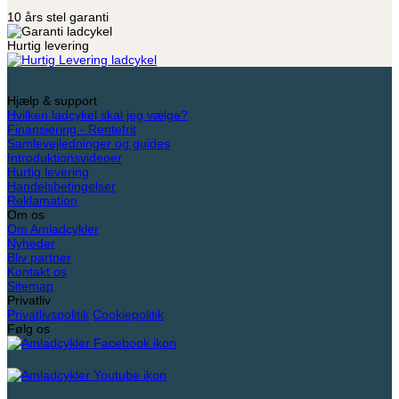
10 års stel garanti
Hurtig levering
Hjælp & support
Hvilken ladcykel skal jeg vælge?
Finansiering - Rentefrit
Samlevejledninger og guides
Introduktionsvideoer
Hurtig levering
Handelsbetingelser
Reklamation
Om os
Om Amladcykler
Nyheder
Bliv partner
Kontakt os
Sitemap
Privatliv
Privatlivspolitik
Cookiepolitik
Følg os