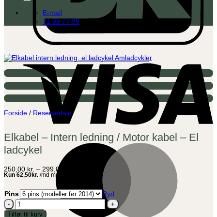
E-mail
71 99 77 99
V
Forside
/
Reservedele
Elkabel – Intern ledning / Motor kabel – El
M
ladcykel
Prisinterval:
250,00
kr.
–
299,00
kr.
250,00 kr.
til
299,00 kr.
Pins
Ryd
Elkabel
-
Tilføj til kurv