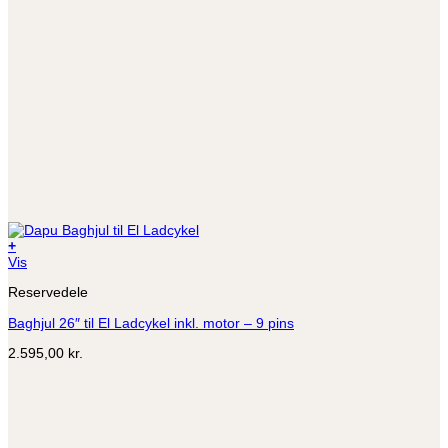
+
Dette
Vis
vare
Reservedele
har
flere
Baghjul 26″ til El Ladcykel inkl. motor – 9 pins
varianter.
Mulighederne
2.595,00
kr.
kan
vælges
på
varesiden