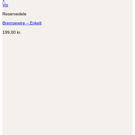
Dette
Vis
vare
Reservedele
har
flere
Bremsewire – Enkelt
varianter.
Mulighederne
199,00
kr.
kan
vælges
på
varesiden