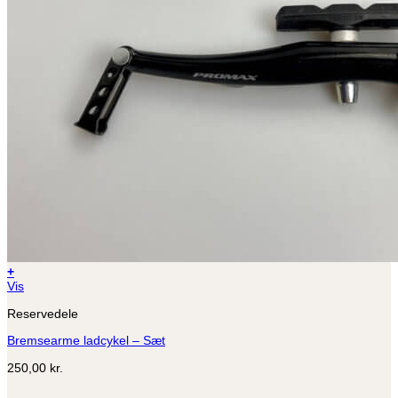
+
Dette
Vis
vare
Reservedele
har
flere
Bremsearme ladcykel – Sæt
varianter.
Mulighederne
250,00
kr.
kan
vælges