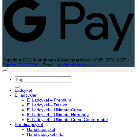
Copyright 2026 © Andersen & Meldgaard Aps - CVR. 3739 2375 -
Telefon: 71997799
- Email:
info@amladcykler.dk
Søg
efter:
Ladcykel
El ladcykler
El Ladcykel – Premium
El Ladcykel – Deluxe
El Ladcykel – Ultimate Curve
El Ladcykel – Ultimate Harmony
El Ladcykel – Ultimate Curve Centermotor
Handicapcykel
Handicapcykel
Handicapcykel – El