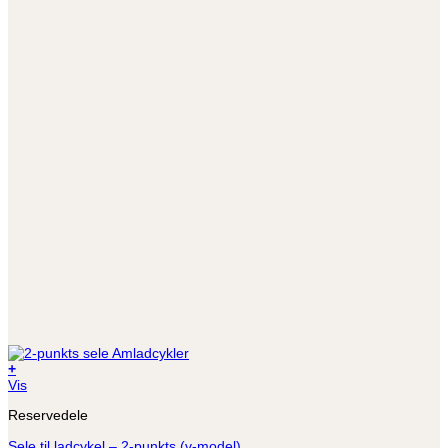
+
Vis
Reservedele
Sele til ladcykel – 2-punkts (v-model)