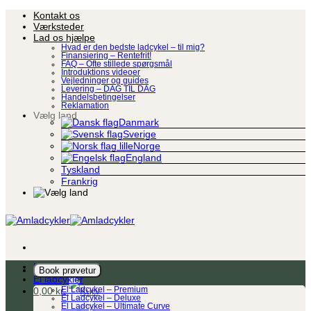
Fortsæt
Kontakt os
til
Værksteder
indhold
Lad os hjælpe
Hvad er den bedste ladcykel – til mig?
Finansiering – Rentefrit!
FAQ – Ofte stillede spørgsmål
Introduktions videoer
Vejledninger og guides
Levering – DAG TIL DAG
Handelsbetingelser
Reklamation
Vælg land
Danmark
Sverige
Norge
England
Tyskland
Frankrig
Ladcykel
Book prøvetur
El ladcykler
0,00
kr.
El Ladcykel – Premium
El Ladcykel – Deluxe
El Ladcykel – Ultimate Curve