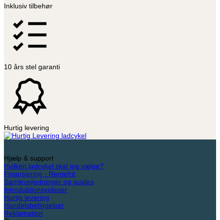
på
Inklusiv tilbehør
varesiden
10 års stel garanti
Hurtig levering
Hjælp & support
Hvilken ladcykel skal jeg vælge?
Finansiering - Rentefrit
Samlevejledninger og guides
Introduktionsvideoer
Hurtig levering
Handelsbetingelser
Reklamation