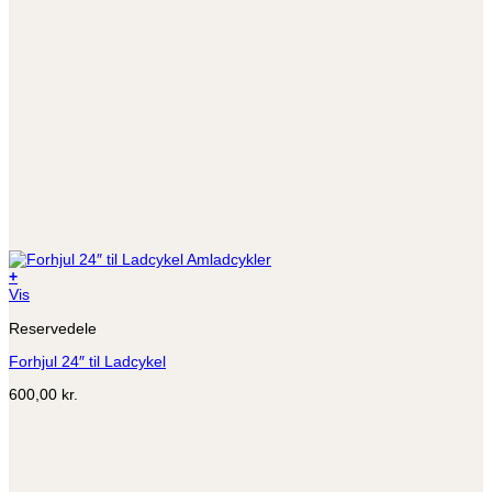
+
Dette
Vis
vare
Reservedele
har
flere
Forhjul 24″ til Ladcykel
varianter.
Mulighederne
600,00
kr.
kan
vælges
på
varesiden