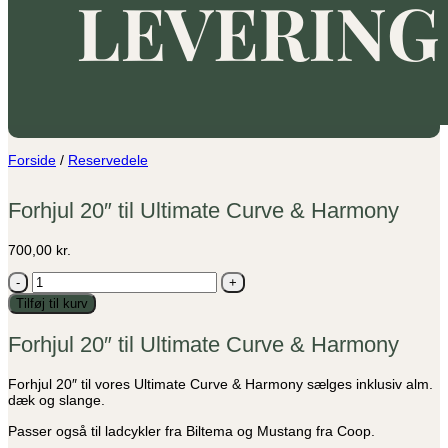
Forside
/
Reservedele
Forhjul 20″ til Ultimate Curve & Harmony
700,00
kr.
Forhjul
20"
Tilføj til kurv
til
Ultimate
Forhjul 20″ til Ultimate Curve & Harmony
Curve
&
Harmony
Forhjul 20″ til vores Ultimate Curve & Harmony sælges inklusiv alm.
antal
dæk og slange.
Passer også til ladcykler fra Biltema og Mustang fra Coop.