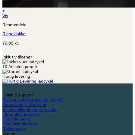
+
Vis
Reservedele
Ringeklokke
79,00
kr.
Inklusiv tilbehør
10 års stel garanti
Hurtig levering
Hjælp & support
Hvilken ladcykel skal jeg vælge?
Finansiering - Rentefrit
Samlevejledninger og guides
Introduktionsvideoer
Hurtig levering
Handelsbetingelser
Reklamation
Om os