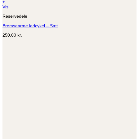
+
Dette
Vis
vare
Reservedele
har
flere
Bremsearme ladcykel – Sæt
varianter.
Mulighederne
250,00
kr.
kan
vælges
på
varesiden