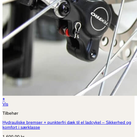
+
Vis
Tilbehør
Hydrauliske bremser + punkterfri dæk til el ladcykel – Sikkerhed og
komfort i særklasse
1.600,00
kr.