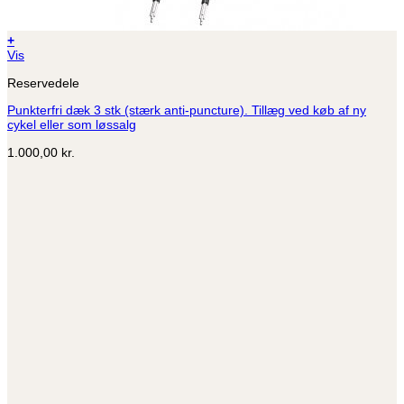
+
Dette
Vis
vare
Reservedele
har
flere
Punkterfri dæk 3 stk (stærk anti-puncture). Tillæg ved køb af ny
varianter.
cykel eller som løssalg
Mulighederne
kan
1.000,00
kr.
vælges
på
varesiden