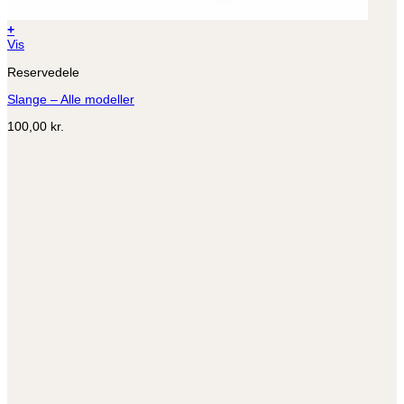
+
Dette
Vis
vare
Reservedele
har
flere
Slange – Alle modeller
varianter.
Mulighederne
100,00
kr.
kan
vælges
på
varesiden