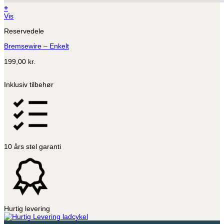
+
Dette
Vis
vare
Reservedele
har
flere
Bremsewire – Enkelt
varianter.
Mulighederne
199,00
kr.
kan
vælges
på
Inklusiv tilbehør
varesiden
10 års stel garanti
Hurtig levering