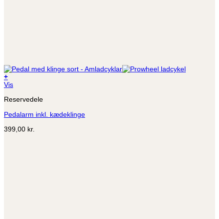
+
Dette
Vis
vare
Reservedele
har
flere
Pedalarm inkl. kædeklinge
varianter.
Mulighederne
399,00
kr.
kan
vælges
på
varesiden