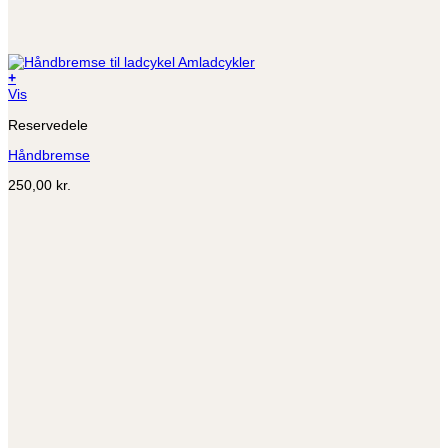
+
Dette
Vis
vare
Reservedele
har
flere
Håndbremse
varianter.
Mulighederne
250,00
kr.
kan
vælges
på
varesiden