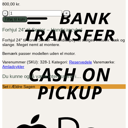
B
800,00
kr.
T
Forhjul
24"
Tilføj til kurv
til
Senior
Forhjul 24″ til Senior – Handicapcykel
-
Handicapcykel
antal
Forhjul 24″ til vores Senior – Handicapcykel sælges inklusiv: dæk og
slange. Meget nemt at montere.
Bemærk passer modellen uden el motor.
C
Varenummer (SKU):
328-1
Kategori:
Reservedele
Varemærke:
o
Amladcykler
P
Du kunne også være interesseret i…
Set i Ældre Sagen
A
P