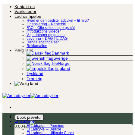
Fortsæt
Kontakt os
til
Værksteder
indhold
Lad os hjælpe
Hvad er den bedste ladcykel – til mig?
Finansiering – Rentefrit!
FAQ – Ofte stillede spørgsmål
Introduktions videoer
Vejledninger og guides
Levering – DAG TIL DAG
Handelsbetingelser
Reklamation
Vælg land
Danmark
Sverige
Norge
England
Tyskland
Frankrig
Ladcykel
Book prøvetur
El ladcykler
0,00
kr.
El Ladcykel – Premium
El Ladcykel – Deluxe
El Ladcykel – Ultimate Curve