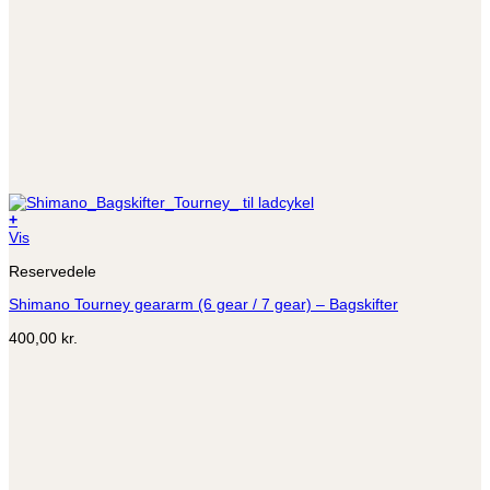
+
Dette
Vis
vare
Reservedele
har
flere
Shimano Tourney geararm (6 gear / 7 gear) – Bagskifter
varianter.
Mulighederne
400,00
kr.
kan
vælges
på
varesiden