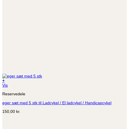
+
Dette
Vis
vare
Reservedele
har
flere
eger sæt med 5 stk til Ladcykel / El ladcykel / Handicapcykel
varianter.
Mulighederne
150,00
kr.
kan
vælges
på
varesiden