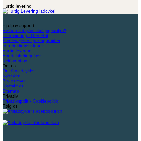
Hurtig levering
Hjælp & support
Hvilken ladcykel skal jeg vælge?
Finansiering - Rentefrit
Samlevejledninger og guides
Introduktionsvideoer
Hurtig levering
Handelsbetingelser
Reklamation
Om os
Om Amladcykler
Nyheder
Bliv partner
Kontakt os
Sitemap
Privatliv
Privatlivspolitik
Cookiepolitik
Følg os