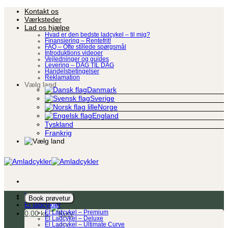
Fortsæt
Kontakt os
til
Værksteder
indhold
Lad os hjælpe
Hvad er den bedste ladcykel – til mig?
Finansiering – Rentefrit!
FAQ – Ofte stillede spørgsmål
Introduktions videoer
Vejledninger og guides
Levering – DAG TIL DAG
Handelsbetingelser
Reklamation
Vælg land
Danmark
Sverige
Norge
England
Tyskland
Frankrig
Ladcykel
Book prøvetur
El ladcykler
0,00
kr.
El Ladcykel – Premium
El Ladcykel – Deluxe
El Ladcykel – Ultimate Curve