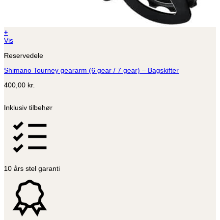
+
Dette
Vis
vare
Reservedele
har
flere
Shimano Tourney geararm (6 gear / 7 gear) – Bagskifter
varianter.
Mulighederne
400,00
kr.
kan
vælges
på
Inklusiv tilbehør
varesiden
10 års stel garanti