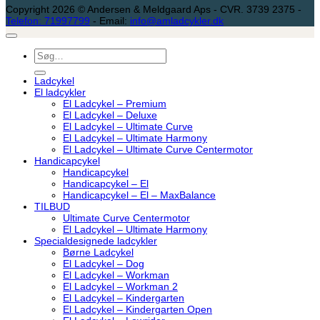
Copyright 2026 © Andersen & Meldgaard Aps - CVR. 3739 2375 -
Telefon: 71997799
- Email:
info@amladcykler.dk
Søg
efter:
Ladcykel
El ladcykler
El Ladcykel – Premium
El Ladcykel – Deluxe
El Ladcykel – Ultimate Curve
El Ladcykel – Ultimate Harmony
El Ladcykel – Ultimate Curve Centermotor
Handicapcykel
Handicapcykel
Handicapcykel – El
Handicapcykel – El – MaxBalance
TILBUD
Ultimate Curve Centermotor
El Ladcykel – Ultimate Harmony
Specialdesignede ladcykler
Børne Ladcykel
El Ladcykel – Dog
El Ladcykel – Workman
El Ladcykel – Workman 2
El Ladcykel – Kindergarten
El Ladcykel – Kindergarten Open