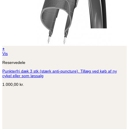
+
Dette
Vis
vare
Reservedele
har
flere
Punkterfri dæk 3 stk (stærk anti-puncture). Tillæg ved køb af ny
varianter.
cykel eller som løssalg
Mulighederne
kan
1.000,00
kr.
vælges
på
varesiden