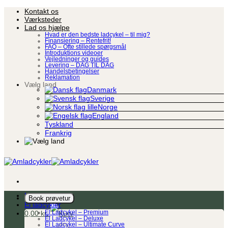
Fortsæt
Kontakt os
til
Værksteder
indhold
Lad os hjælpe
Hvad er den bedste ladcykel – til mig?
Finansiering – Rentefrit!
FAQ – Ofte stillede spørgsmål
Introduktions videoer
Vejledninger og guides
Levering – DAG TIL DAG
Handelsbetingelser
Reklamation
Vælg land
Danmark
Sverige
Norge
England
Tyskland
Frankrig
Ladcykel
Book prøvetur
El ladcykler
0,00
kr.
El Ladcykel – Premium
El Ladcykel – Deluxe
El Ladcykel – Ultimate Curve