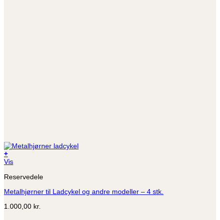
+
Dette
Vis
vare
Reservedele
har
flere
Metalhjørner til Ladcykel og andre modeller – 4 stk.
varianter.
Mulighederne
1.000,00
kr.
kan
vælges