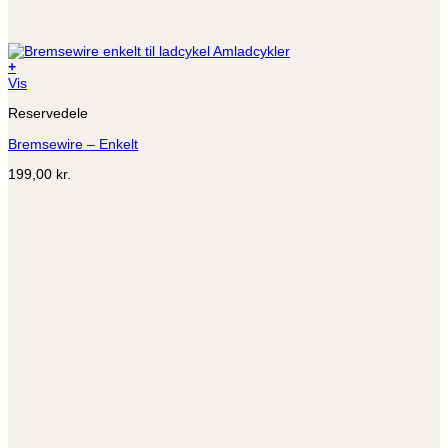
+
Dette
Vis
vare
Reservedele
har
flere
Bremsewire – Enkelt
varianter.
Mulighederne
199,00
kr.
kan
vælges
på
varesiden