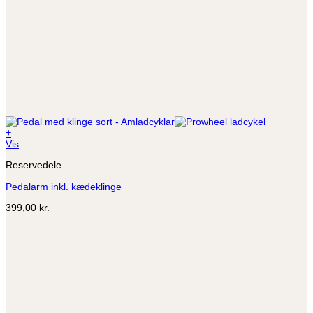
+
Dette
Vis
vare
Reservedele
har
flere
Pedalarm inkl. kædeklinge
varianter.
Mulighederne
399,00
kr.
kan
vælges
på
varesiden