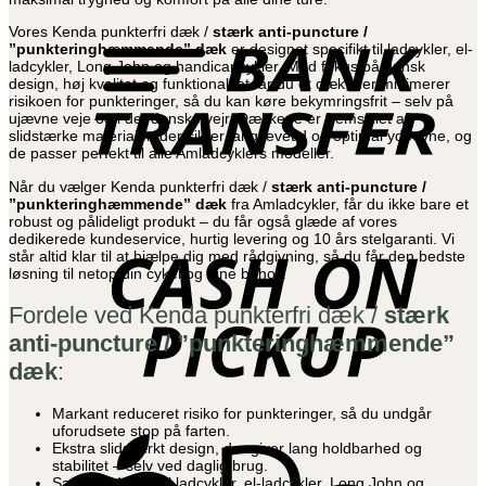
B
T
Vores Kenda punkterfri dæk /
stærk anti-puncture /
”punkteringhæmmende” dæk
er designet specifikt til ladcykler, el-
ladcykler, Long John og handicapcykler. Med fokus på dansk
design, høj kvalitet og funktionalitet får du et dæk, der minimerer
risikoen for punkteringer, så du kan køre bekymringsfrit – selv på
ujævne veje og i det danske vejr. Dækkene er fremstillet af
slidstærke materialer, der sikrer lang levetid og optimal ydeevne, og
de passer perfekt til alle Amladcyklers modeller.
Når du vælger Kenda punkterfri dæk /
stærk anti-puncture /
”punkteringhæmmende” dæk
fra Amladcykler, får du ikke bare et
C
robust og pålideligt produkt – du får også glæde af vores
o
dedikerede kundeservice, hurtig levering og 10 års stelgaranti. Vi
P
står altid klar til at hjælpe dig med rådgivning, så du får den bedste
løsning til netop din cykel og dine behov.
Fordele ved Kenda punkterfri dæk /
stærk
anti-puncture / ”punkteringhæmmende”
dæk
:
Markant reduceret risiko for punkteringer, så du undgår
uforudsete stop på farten.
A
Ekstra slidstærkt design, der giver lang holdbarhed og
P
stabilitet – selv ved daglig brug.
Særligt udviklet til ladcykler, el-ladcykler, Long John og