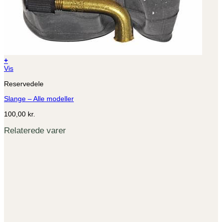
+
Dette
Vis
vare
Reservedele
har
flere
Slange – Alle modeller
varianter.
Mulighederne
100,00
kr.
kan
vælges
Relaterede varer
på
varesiden