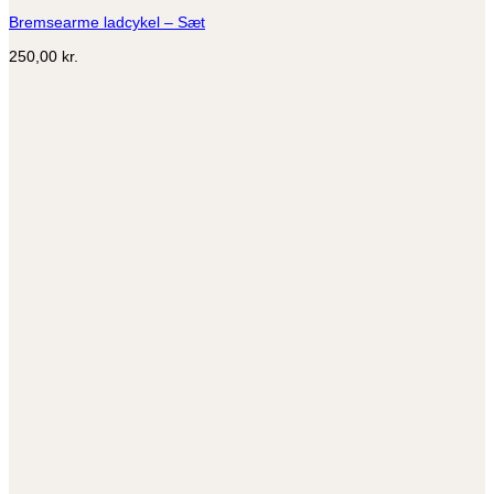
flere
Bremsearme ladcykel – Sæt
varianter.
Mulighederne
250,00
kr.
kan
vælges
på
varesiden