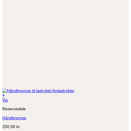
+
Dette
Vis
vare
Reservedele
har
flere
Håndbremse
varianter.
Mulighederne
250,00
kr.
kan