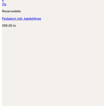
+
Dette
Vis
vare
Reservedele
har
flere
Pedalarm inkl. kædeklinge
varianter.
Mulighederne
399,00
kr.
kan
vælges
på
varesiden