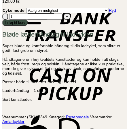
B
129,00
kr.
T
Cykelmodel
Ryd
Læderhåndtag
-
Tilføj til kurv
1
stk.
Bløde læderhåndtag til ladcyklen
antal
Super bløde og komfortable håndtag til din ladcykel, som sikre et
godt, fast greb om styret.
C
Håndtagene er i høj kvalitets kunstlæder og kan holde i alt slags
o
vejr, både frost, regn og solskin. Håndtagene er ikke kun praktiske,
P
men de giver cyklen et flot og ekslusivt look, som både er moderne
og tidsløst.
Passer både til modeller med og uden el.
Læderhåndtag – 1 stk.
Sort kunstlæder.
A
Varenummer (SKU):
349
Kategori:
Reservedele
Varemærke:
P
Amladcykler