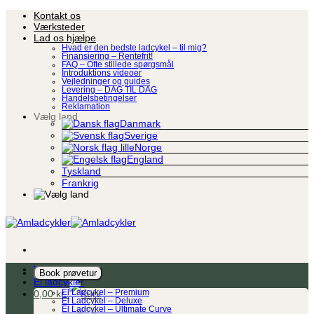
Fortsæt
Kontakt os
til
Værksteder
indhold
Lad os hjælpe
Hvad er den bedste ladcykel – til mig?
Finansiering – Rentefrit!
FAQ – Ofte stillede spørgsmål
Introduktions videoer
Vejledninger og guides
Levering – DAG TIL DAG
Handelsbetingelser
Reklamation
Vælg land
Danmark
Sverige
Norge
England
Tyskland
Frankrig
Ladcykel
Book prøvetur
El ladcykler
0,00
kr.
El Ladcykel – Premium
El Ladcykel – Deluxe
El Ladcykel – Ultimate Curve