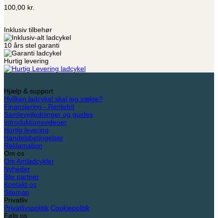
100,00
kr.
Inklusiv tilbehør
10 års stel garanti
Hurtig levering
Hjælp & support
Hvilken ladcykel skal jeg vælge?
Finansiering - Rentefrit
Samlevejledninger og guides
Introduktionsvideoer
Hurtig levering
Handelsbetingelser
Reklamation
Om os
Om Amladcykler
Nyheder
Bliv partner
Kontakt os
Sitemap
Privatliv
Privatlivspolitik
Cookiepolitik
Følg os