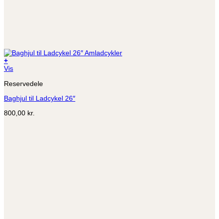
+
Dette
Vis
vare
Reservedele
har
flere
Baghjul til Ladcykel 26″
varianter.
Mulighederne
800,00
kr.
kan
vælges
på
varesiden