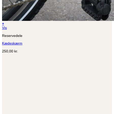
+
Dette
Vis
vare
Reservedele
har
flere
Kædeskærm
varianter.
Mulighederne
250,00
kr.
kan
vælges
på
varesiden