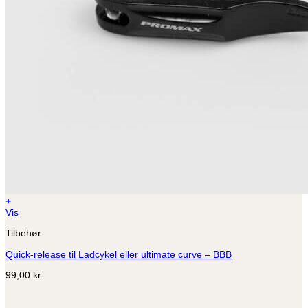
+
Vis
Tilbehør
Quick-release til Ladcykel eller ultimate curve – BBB
99,00
kr.