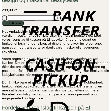
design og maksimal beskyttelse
B
T
299,00
kr.
Regnslag
til
Tilføj til kurv
kassen
på
Hos Amladcykler forstår vi, hvor vigtigt det er at beskytte dine
El
værdier – også når vejret ikke viser sig fra sin bedste side. Med
ladcykel
vores regnslag til kassen på El ladcykel får du en elegant og
–
funktionel løsning, der sikrer, at dine ting forbliver tørre og rene,
Dansk
uanset om du transporterer dagligvarer, tasker eller børnenes
design
C
skoleting.
og
o
maksimal
P
Vores regnslag er udviklet med fokus på dansk design og høj
beskyttelse
kvalitet. Det er fremstillet i slidstærke, vandafvisende materialer, der
antal
tåler det omskiftelige danske vejr. Regnslaget er let at montere og
passer perfekt til de fleste el-ladcykler, så du hurtigt kan beskytte din
ladcykelkasse, når regnen melder sig.
Du får ikke bare et praktisk tilbehør – du investerer i holdbarhed,
funktionalitet og tryghed på farten. Hos Amladcykler sætter vi en
ære i at levere produkter, der gør din hverdag lettere og mere
fleksibel, samtidig med at du får glæde af vores personlige og
engagerede kundeservice.
A
P
Fordele ved regnslag til kassen på El