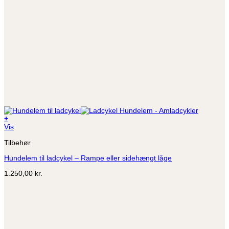
+
Dette
Vis
vare
Tilbehør
har
flere
Hundelem til ladcykel – Rampe eller sidehængt låge
varianter.
Mulighederne
1.250,00
kr.
kan
vælges
på
varesiden