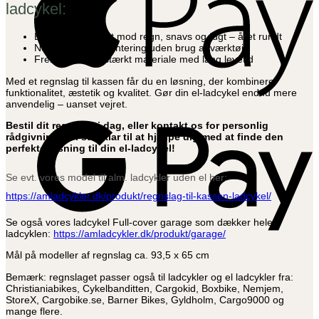
ladcykel:
Beskytter effektivt mod regn, snavs og fugt – året rundt
Nem og hurtig montering uden brug af værktøj
Fremstillet i slidstærkt materiale med lang levetid
Med et regnslag til kassen får du en løsning, der kombinerer
funktionalitet, æstetik og kvalitet. Gør din el-ladcykel endnu mere
anvendelig – uanset vejret.
G
P
Bestil dit regnslag i dag, eller kontakt os for personlig
rådgivning – vi står klar til at hjælpe dig med at finde den
perfekte løsning til din el-ladcykel!
Se evt. vores model til alm. ladcykler uden el her:
https://amladcykler.dk/produkt/regnslag-til-kassen-ladcykel/
Se også vores ladcykel Full-cover garage som dækker hele
ladcyklen:
https://amladcykler.dk/produkt/garage/
Mål på modeller af regnslag ca. 93,5 x 65 cm
Bemærk: regnslaget passer også til ladcykler og el ladcykler fra:
Christianiabikes, Cykelbanditten, Cargokid, Boxbike, Nemjem,
StoreX, Cargobike.se, Barner Bikes, Gyldholm, Cargo9000 og
mange flere.