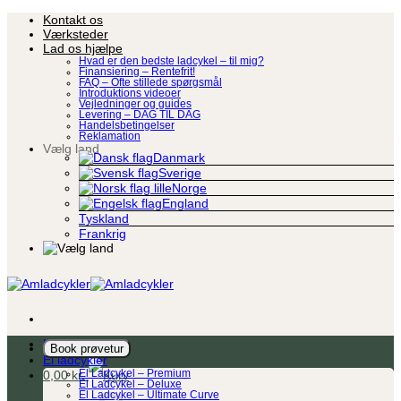
Fortsæt
Kontakt os
til
Værksteder
indhold
Lad os hjælpe
Hvad er den bedste ladcykel – til mig?
Finansiering – Rentefrit!
FAQ – Ofte stillede spørgsmål
Introduktions videoer
Vejledninger og guides
Levering – DAG TIL DAG
Handelsbetingelser
Reklamation
Vælg land
Danmark
Sverige
Norge
England
Tyskland
Frankrig
Ladcykel
Book prøvetur
El ladcykler
0,00
kr.
El Ladcykel – Premium
El Ladcykel – Deluxe
El Ladcykel – Ultimate Curve