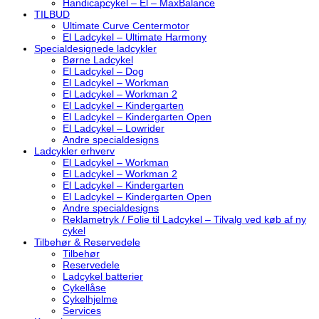
Handicapcykel – El – MaxBalance
TILBUD
Ultimate Curve Centermotor
El Ladcykel – Ultimate Harmony
Specialdesignede ladcykler
Børne Ladcykel
El Ladcykel – Dog
El Ladcykel – Workman
El Ladcykel – Workman 2
El Ladcykel – Kindergarten
El Ladcykel – Kindergarten Open
El Ladcykel – Lowrider
Andre specialdesigns
Ladcykler erhverv
El Ladcykel – Workman
El Ladcykel – Workman 2
El Ladcykel – Kindergarten
El Ladcykel – Kindergarten Open
Andre specialdesigns
Reklametryk / Folie til Ladcykel – Tilvalg ved køb af ny
cykel
Tilbehør & Reservedele
Tilbehør
Reservedele
Ladcykel batterier
Cykellåse
Cykelhjelme
Services