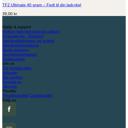
TF2 Ultimate 40 gram – Fedt til din ladcykel
39,00
kr.
Hjælp & support
Hvilken ladcykel skal jeg vælge?
Finansiering - Rentefrit
Samlevejledninger og guides
Introduktionsvideoer
Hurtig levering
Handelsbetingelser
Reklamation
Om os
Om Amladcykler
Nyheder
Bliv partner
Kontakt os
Sitemap
Privatliv
Privatlivspolitik
Cookiepolitik
Følg os