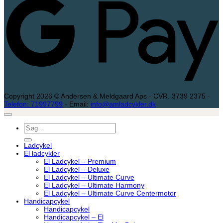
Copyright 2026 © Andersen & Meldgaard Aps - CVR. 3739 2375 -
Telefon: 71997799
- Email:
info@amladcykler.dk
Søg
efter:
Ladcykel
El ladcykler
El Ladcykel – Premium
El Ladcykel – Deluxe
El Ladcykel – Ultimate Curve
El Ladcykel – Ultimate Harmony
El Ladcykel – Ultimate Curve Centermotor
Handicapcykel
Handicapcykel
Handicapcykel – El