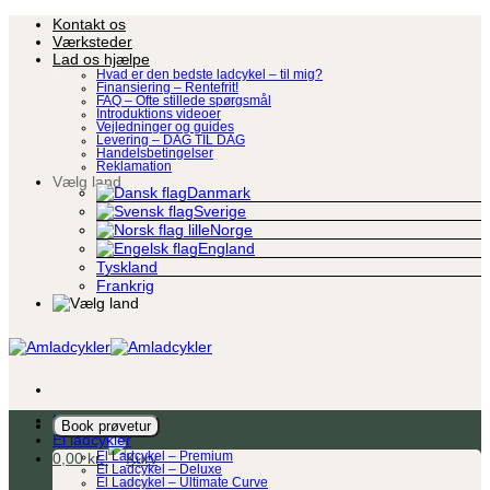
Fortsæt
Kontakt os
til
Værksteder
indhold
Lad os hjælpe
Hvad er den bedste ladcykel – til mig?
Finansiering – Rentefrit!
FAQ – Ofte stillede spørgsmål
Introduktions videoer
Vejledninger og guides
Levering – DAG TIL DAG
Handelsbetingelser
Reklamation
Vælg land
Danmark
Sverige
Norge
England
Tyskland
Frankrig
Ladcykel
Book prøvetur
El ladcykler
0,00
kr.
El Ladcykel – Premium
El Ladcykel – Deluxe
El Ladcykel – Ultimate Curve