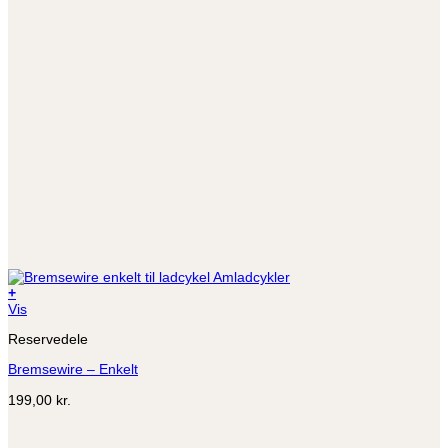
+
Dette
Vis
vare
Reservedele
har
flere
Bremsewire – Enkelt
varianter.
Mulighederne
199,00
kr.
kan
vælges
på