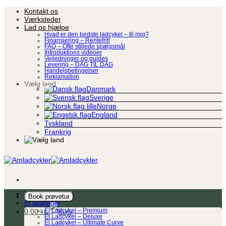
Fortsæt
Kontakt os
til
Værksteder
indhold
Lad os hjælpe
Hvad er den bedste ladcykel – til mig?
Finansiering – Rentefrit!
FAQ – Ofte stillede spørgsmål
Introduktions videoer
Vejledninger og guides
Levering – DAG TIL DAG
Handelsbetingelser
Reklamation
Vælg land
Danmark
Sverige
Norge
England
Tyskland
Frankrig
Ladcykel
Book prøvetur
El ladcykler
0,00
kr.
El Ladcykel – Premium
El Ladcykel – Deluxe
El Ladcykel – Ultimate Curve