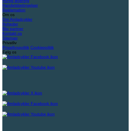
Hurtig levering
Handelsbetingelser
Reklamation
Om os
Om Amladcykler
Nyheder
Bliv partner
Kontakt os
Sitemap
Privatliv
Privatlivspolitik
Cookiepolitik
Følg os