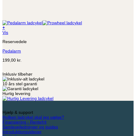
+
Dette
Vis
vare
Reservedele
har
flere
Pedalarm
varianter.
Mulighederne
199,00
kr.
kan
vælges
på
Inklusiv tilbehør
varesiden
10 års stel garanti
Hurtig levering
Hjælp & support
Hvilken ladcykel skal jeg vælge?
Finansiering - Rentefrit
Samlevejledninger og guides
Introduktionsvideoer