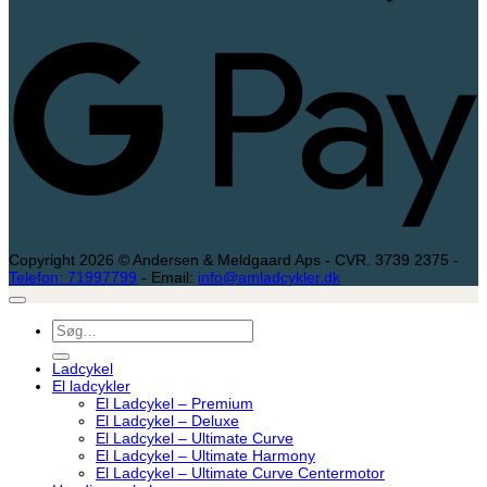
G
P
Copyright 2026 © Andersen & Meldgaard Aps - CVR. 3739 2375 -
Telefon: 71997799
- Email:
info@amladcykler.dk
Søg
efter:
Ladcykel
El ladcykler
El Ladcykel – Premium
El Ladcykel – Deluxe
El Ladcykel – Ultimate Curve
El Ladcykel – Ultimate Harmony
El Ladcykel – Ultimate Curve Centermotor