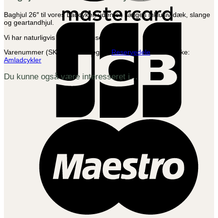
Baghjul 26″ til vores Ladcykel, uden el, sælges inklusiv dæk, slange
og geartandhjul.
J
Vi har naturligvis til flere bremse systemer.
Varenummer (SKU):
327
Kategori:
Reservedele
Varemærke:
Amladcykler
Du kunne også være interesseret i…
M