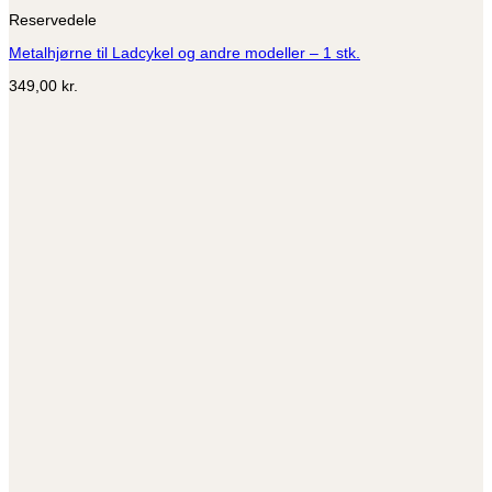
vare
Reservedele
har
flere
Metalhjørne til Ladcykel og andre modeller – 1 stk.
varianter.
Mulighederne
349,00
kr.
kan
vælges
på
varesiden