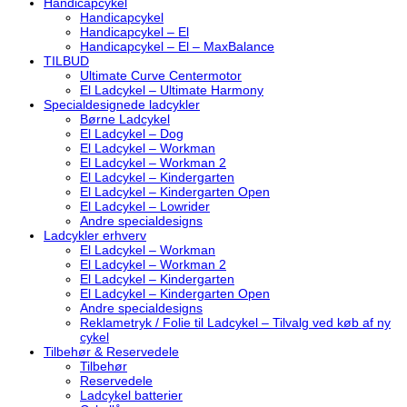
Handicapcykel
Handicapcykel
Handicapcykel – El
Handicapcykel – El – MaxBalance
TILBUD
Ultimate Curve Centermotor
El Ladcykel – Ultimate Harmony
Specialdesignede ladcykler
Børne Ladcykel
El Ladcykel – Dog
El Ladcykel – Workman
El Ladcykel – Workman 2
El Ladcykel – Kindergarten
El Ladcykel – Kindergarten Open
El Ladcykel – Lowrider
Andre specialdesigns
Ladcykler erhverv
El Ladcykel – Workman
El Ladcykel – Workman 2
El Ladcykel – Kindergarten
El Ladcykel – Kindergarten Open
Andre specialdesigns
Reklametryk / Folie til Ladcykel – Tilvalg ved køb af ny
cykel
Tilbehør & Reservedele
Tilbehør
Reservedele
Ladcykel batterier