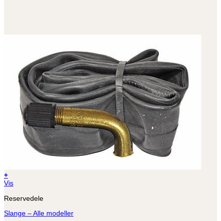
+
Dette
Vis
vare
Reservedele
har
flere
Slange – Alle modeller
varianter.