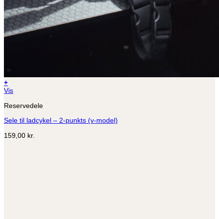
+
Vis
Reservedele
Sele til ladcykel – 2-punkts (v-model)
159,00
kr.