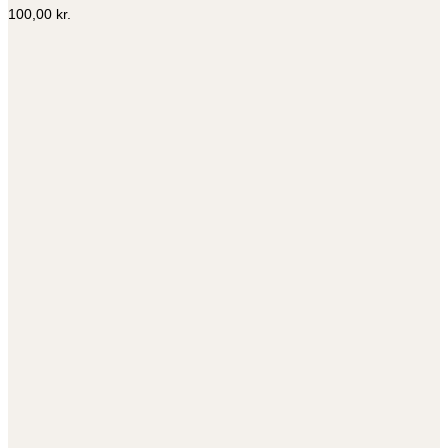
Mulighederne
100,00
kr.
kan
vælges
på
varesiden