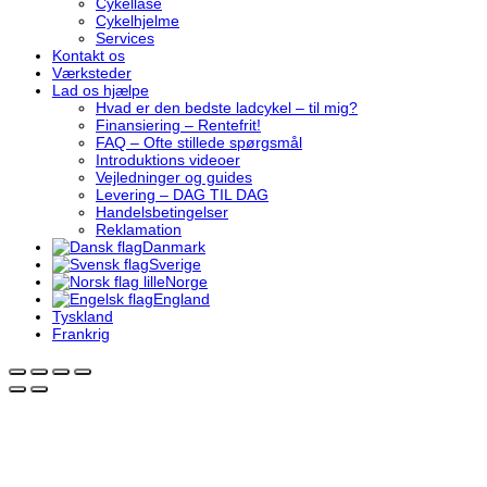
Cykellåse
Cykelhjelme
Services
Kontakt os
Værksteder
Lad os hjælpe
Hvad er den bedste ladcykel – til mig?
Finansiering – Rentefrit!
FAQ – Ofte stillede spørgsmål
Introduktions videoer
Vejledninger og guides
Levering – DAG TIL DAG
Handelsbetingelser
Reklamation
Danmark
Sverige
Norge
England
Tyskland
Frankrig