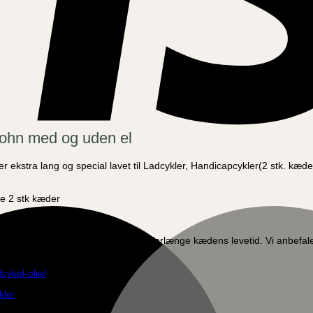
John med og uden el
n er ekstra lang og special lavet til Ladcykler, Handicapcykler(2 stk.
e 2 stk kæder
edre køreoplevelse og er med til at forlænge kædens levetid. Vi anbefa
cykel-olie/
kler