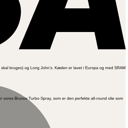
 kæde skal bruges) og Long John’s. Kæden er lavet i Europa og med SRAM
M
ler vores Brunox Turbo-Spray, som er den perfekte all-round olie som