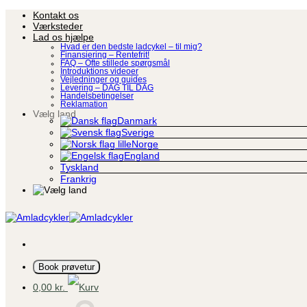
Fortsæt
Kontakt os
til
Værksteder
indhold
Lad os hjælpe
Hvad er den bedste ladcykel – til mig?
Finansiering – Rentefrit!
FAQ – Ofte stillede spørgsmål
Introduktions videoer
Vejledninger og guides
Levering – DAG TIL DAG
Handelsbetingelser
Reklamation
Vælg land
Danmark
Sverige
Norge
England
Tyskland
Frankrig
Book prøvetur
0,00
kr.