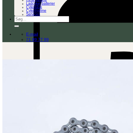
Reservedele
Ladcykel batterier
Cykellåse
Cykelhjelme
Services
Søg
efter:
E-mail
71 99 77 99