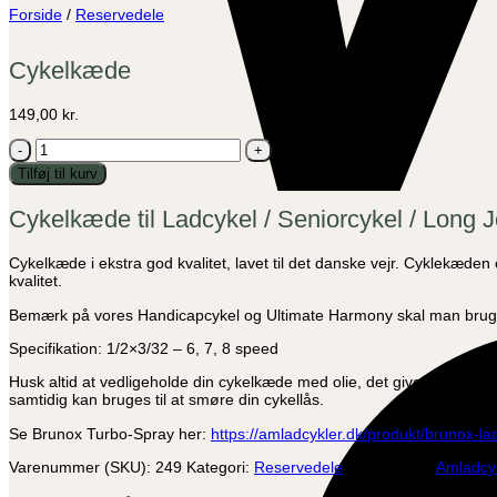
Forside
/
Reservedele
Cykelkæde
149,00
kr.
Cykelkæde
antal
Tilføj til kurv
Cykelkæde til Ladcykel / Seniorcykel / Long 
Cykelkæde i ekstra god kvalitet, lavet til det danske vejr. Cyklekæde
kvalitet.
Bemærk på vores Handicapcykel og Ultimate Harmony skal man brug
Specifikation: 1/2×3/32 – 6, 7, 8 speed
Husk altid at vedligeholde din cykelkæde med olie, det giver dig en b
samtidig kan bruges til at smøre din cykellås.
Se Brunox Turbo-Spray her:
https://amladcykler.dk/produkt/brunox-lad
Varenummer (SKU):
249
Kategori:
Reservedele
Varemærke:
Amladcy