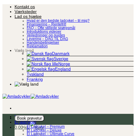
Fortsæt
Kontakt os
til
Værksteder
indhold
Lad os hjælpe
Hvad er den bedste ladcykel – til mig?
Finansiering – Rentefrit!
FAQ – Ofte stillede spørgsmål
Introduktions videoer
Vejledninger og guides
Levering – DAG TIL DAG
Handelsbetingelser
Reklamation
Vælg land
Danmark
Sverige
Norge
England
Tyskland
Frankrig
Ladcykel
Book prøvetur
El ladcykler
0,00
kr.
El Ladcykel – Premium
El Ladcykel – Deluxe
El Ladcykel – Ultimate Curve