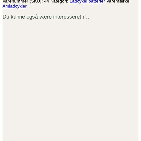
Varenummer (SKU):
44
Kategori:
Ladcykel batterier
Varemærke:
Amladcykler
Du kunne også være interesseret i…