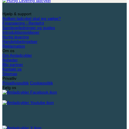
Hjælp & support
Hvilken ladcykel skal jeg vælge?
Finansiering - Rentefrit
Samlevejledninger og guides
Introduktionsvideoer
Hurtig levering
Handelsbetingelser
Reklamation
Om os
Om Amladcykler
Nyheder
Bliv partner
Kontakt os
Sitemap
Privatliv
Privatlivspolitik
Cookiepolitik
Følg os