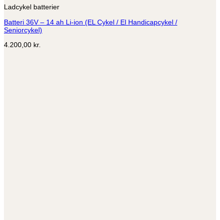
Ladcykel batterier
Batteri 36V – 14 ah Li-ion (EL Cykel / El Handicapcykel /
Seniorcykel)
4.200,00
kr.