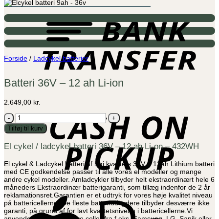
B
T
Forside
/
Ladcykel batterier
Batteri 36V – 12 ah Li-ion
C
2.649,00
kr.
o
P
Batteri
36V
Tilføj til kurv
-
12
El cykel / ladcykel batteri 36V – 12 ah Li-on – 432WH
ah
Li-
ion
El cykel & Ladcykel batteri af høj kvalitets 36V – 12ah Lithium batteri
antal
med CE godkendelse passer til alle vores el modeller og mange
andre cykel modeller. Amladcykler tilbyder helt ekstraordinært hele 6
måneders Ekstraordinær batterigaranti, som tillæg indenfor de 2 år
reklamationsret.Garantien er et udtryk for vores høje kvalitet niveau
A
på battericellerne. De fleste batteriudbydere tilbyder desværre ikke
P
garanti, på grund af for lavt kvalitetsniveau i battericellerne.Vi
anvender kun mærkevare celler fra f.eks. Samsung, LG, Sanik eller