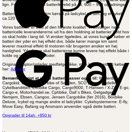
lign. Forvent i øvrigt en batterilevetid på ca. 600 – 900 opladninger.
Batteriet giver op til 60 km kørsel på ladcykel på alm. og el cykel
ca.120 km.
Vores batterier er altid af den højeste kvalitet. Vi udvælger nøje
battericelle leverandørerne ud fra den holdning at batterier købt hos
os skal holde i lang tid. Vi ønsker ligeledes, at vores kunder køber et
batteri der yder en høj effekt dvs. både kører mange km samt
G
leverer maximal effekt til motoren når brugeren ønsker en høj
P
hastighed. Yderligere skal batterierne kunne levere høj effekt både i
kolde og varme vejrperioder.
Original adaptor/oplader medfølger ikke, men kan eventuelt købes
her:
Adaptor
Bemærk i øvrigt at vores batteri passer også til:
Wildenburg,
Cargokid, Orion, Cargo bike of Sweden, SCO (nyere modeller),
Cykelbanditten, Evobike Cargo, Cargo9000, T-Hansen / X-Zite E-go,
Cargo-e, Motorhandel.se, Cphbike, Dall´s Bikes, Getgadget,
Nemjem, Ebsen, Cangoo, Jensen Cargobike (før 2016), Boxbike
Deluxe, Icykel og mange andre el ladcykler. Cykelsystemerne: E-fly,
Move Easy, Bafang og Ansmann anvender også dette batteri.
Opgrader til 14ah: +850 kr