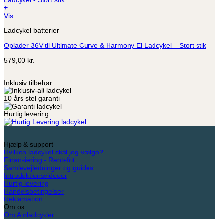
+
Vis
Ladcykel batterier
Oplader 36V til Ultimate Curve & Harmony El Ladcykel – Stort stik
579,00
kr.
Inklusiv tilbehør
10 års stel garanti
Hurtig levering
Hjælp & support
Hvilken ladcykel skal jeg vælge?
Finansiering - Rentefrit
Samlevejledninger og guides
Introduktionsvideoer
Hurtig levering
Handelsbetingelser
Reklamation
Om os
Om Amladcykler