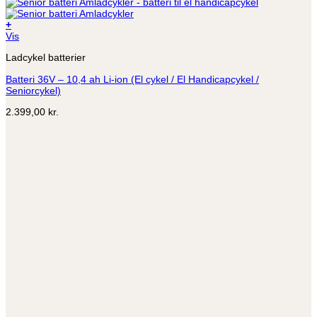
+
Vis
Ladcykel batterier
Batteri 36V – 10,4 ah Li-ion (El cykel / El Handicapcykel /
Seniorcykel)
2.399,00
kr.