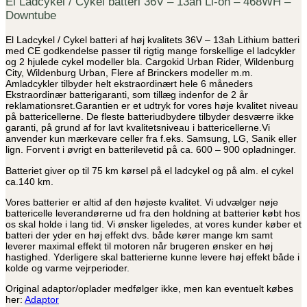
El Ladcykel / Cykel batteri 36V – 13ah Li-on – 468WH –
ah
Downtube
Li-
ion
-
El Ladcykel / Cykel batteri af høj kvalitets 36V – 13ah Lithium batteri
Downtube
med CE godkendelse passer til rigtig mange forskellige el ladcykler
/
og 2 hjulede cykel modeller bla. Cargokid Urban Rider, Wildenburg
Hailong
City, Wildenburg Urban, Flere af Brinckers modeller m.m.
antal
Amladcykler tilbyder helt ekstraordinært hele 6 måneders
Ekstraordinær batterigaranti, som tillæg indenfor de 2 år
reklamationsret.Garantien er et udtryk for vores høje kvalitet niveau
på battericellerne. De fleste batteriudbydere tilbyder desværre ikke
garanti, på grund af for lavt kvalitetsniveau i battericellerne.Vi
anvender kun mærkevare celler fra f.eks. Samsung, LG, Sanik eller
lign. Forvent i øvrigt en batterilevetid på ca. 600 – 900 opladninger.
Batteriet giver op til 75 km kørsel på el ladcykel og på alm. el cykel
ca.140 km.
Vores batterier er altid af den højeste kvalitet. Vi udvælger nøje
battericelle leverandørerne ud fra den holdning at batterier købt hos
os skal holde i lang tid. Vi ønsker ligeledes, at vores kunder køber et
batteri der yder en høj effekt dvs. både kører mange km samt
leverer maximal effekt til motoren når brugeren ønsker en høj
hastighed. Yderligere skal batterierne kunne levere høj effekt både i
kolde og varme vejrperioder.
Original adaptor/oplader medfølger ikke, men kan eventuelt købes
her:
Adaptor