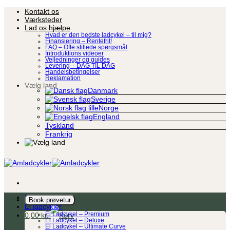
Fortsæt
Kontakt os
til
Værksteder
indhold
Lad os hjælpe
Hvad er den bedste ladcykel – til mig?
Finansiering – Rentefrit!
FAQ – Ofte stillede spørgsmål
Introduktions videoer
Vejledninger og guides
Levering – DAG TIL DAG
Handelsbetingelser
Reklamation
Vælg land
Danmark
Sverige
Norge
England
Tyskland
Frankrig
Ladcykel
Book prøvetur
El ladcykler
0,00
kr.
El Ladcykel – Premium
El Ladcykel – Deluxe
El Ladcykel – Ultimate Curve