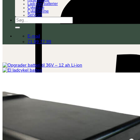
Reservedele
Ladcykel batterier
Cykellåse
Cykelhjelme
Services
Søg
efter:
E-mail
71 99 77 99