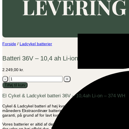
Forside
/
Ladcykel batterier
Batteri 36V – 10,4 ah Li-ion
2.249,00
kr.
Batteri
36V
Tilføj til kurv
-
10,4
El Cykel & Ladcykel batteri 36V – 10,4ah Li-on – 374 WH
ah
Li-
ion
Cykel & Ladcykel batteri af høj kvalitets 36V – 10,4ah Lithium batter
antal
måneders Ekstraordinær batterigaranti, som tillæg indenfor de 2 år rek
garanti, på grund af for lavt kvalitetsniveau i battericellerne. Vi anv
Vores batterier er altid af den højeste kvalitet. Vi udvælger nøje batte
der yder en høj effekt dvs. både kører mange km samt leverer maximal