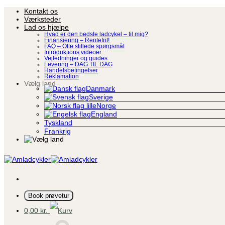
Fortsæt
Kontakt os
til
Værksteder
indhold
Lad os hjælpe
Hvad er den bedste ladcykel – til mig?
Finansiering – Rentefrit!
FAQ – Ofte stillede spørgsmål
Introduktions videoer
Vejledninger og guides
Levering – DAG TIL DAG
Handelsbetingelser
Reklamation
Vælg land
Danmark
Sverige
Norge
England
Tyskland
Frankrig
Book prøvetur
0,00
kr.