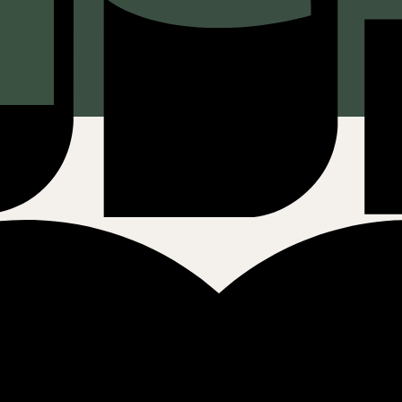
i med CE godkendelse passer til alle vores el modeller og mange andre c
lamationsret.Garantien er et udtryk for vores høje kvalitet niveau på ba
ender kun mærkevare celler fra f.eks. Samsung, LG, Sanik eller lign. Forve
ricelle leverandørerne ud fra den holdning at batterier købt hos os skal h
 effekt til motoren, når brugeren ønsker en høj hastighed. Yderligere 