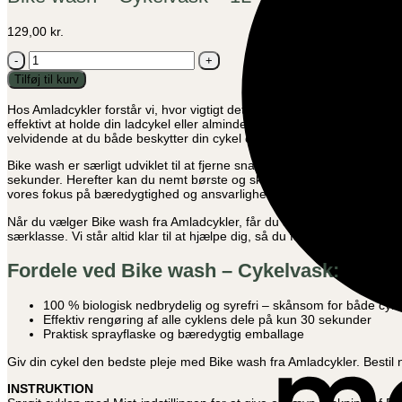
129,00
kr.
Bike
wash
Tilføj til kurv
-
Cykelvask
Hos Amladcykler forstår vi, hvor vigtigt det er at passe godt på sin c
-
effektivt at holde din ladcykel eller almindelige cykel ren og velfung
1L
velvidende at du både beskytter din cykel og miljøet.
antal
Bike wash er særligt udviklet til at fjerne snavs og skidt fra alle cykl
sekunder. Herefter kan du nemt børste og skylle cyklen, så den fremst
vores fokus på bæredygtighed og ansvarlighed.
Når du vælger Bike wash fra Amladcykler, får du ikke bare et effektivt
særklasse. Vi står altid klar til at hjælpe dig, så du får mest muligt ud 
Fordele ved Bike wash – Cykelvask:
100 % biologisk nedbrydelig og syrefri – skånsom for både cyke
Effektiv rengøring af alle cyklens dele på kun 30 sekunder
Praktisk sprayflaske og bæredygtig emballage
Giv din cykel den bedste pleje med Bike wash fra Amladcykler. Bestil nem
INSTRUKTION