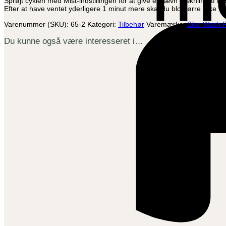
Sprøjt cyklen med Mist-indstillingen for at give en jævn dækning af Bi
Efter at have ventet yderligere 1 minut mere skal du blot tørre Bike 
Varenummer (SKU):
65-2
Kategori:
Tilbehør
Varemærke:
Bike Wash 
Du kunne også være interesseret i…