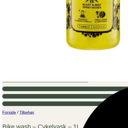
Forside
/
Tilbehør
Bike wash – Cykelvask – 1L