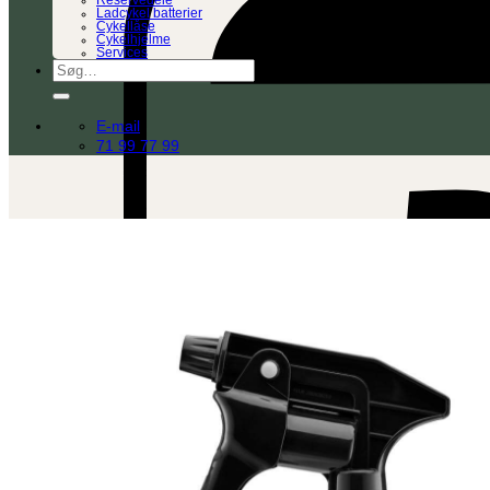
Reservedele
Ladcykel batterier
Cykellåse
Cykelhjelme
Services
Søg
efter:
E-mail
71 99 77 99