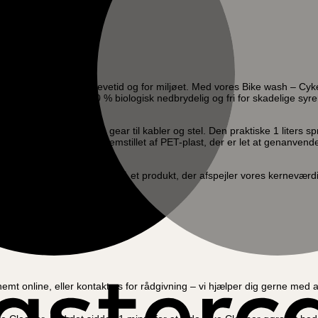
ykel – både for cyklens levetid og for miljøet. Med vores Bike wash – Cyk
erende. Bike wash er 100 % biologisk nedbrydelig og fri for skadelige sy
ens dele – lige fra kæde og gear til kabler og stel. Den praktiske 1 liters
år som ny. Flasken er fremstillet af PET-plast, der er let at genanvend
 rengøringsmiddel, men også et produkt, der afspejler vores kerneværdier
af din cykeloplevelse.
l og miljø
t online, eller kontakt os for rådgivning – vi hjælper dig gerne med at f