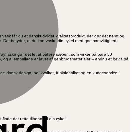
elvask får du et danskudviklet kvalitetsprodukt, der gør det nemt og
rer. Det betyder, at du kan vaske din cykel med god samvittighed,
 sprayflaske gør det let at påføre sæben, som virker på bare 30
e, og al emballage er lavet af genbrugsmaterialer – endnu et bevis på
: dansk design, høj kvalitet, funktionalitet og en kundeservice i
inde det rette tilbehør til din cykel!