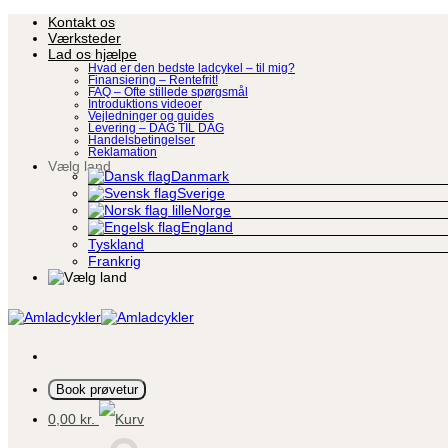
Fortsæt
Kontakt os
til
Værksteder
indhold
Lad os hjælpe
Hvad er den bedste ladcykel – til mig?
Finansiering – Rentefrit!
FAQ – Ofte stillede spørgsmål
Introduktions videoer
Vejledninger og guides
Levering – DAG TIL DAG
Handelsbetingelser
Reklamation
Vælg land
Danmark
Sverige
Norge
England
Tyskland
Frankrig
Book prøvetur
0,00
kr.