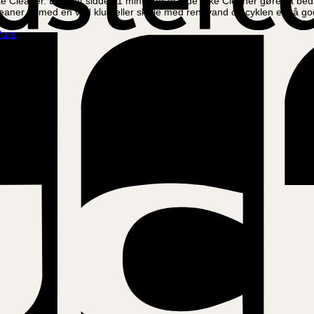
ke Cleaner. Lad det sidde i 1 minut for at lade Bike Cleaner gøre sit be
Cleaner af med en våd klud eller skylle med rent vand og cyklen er så g
Pure