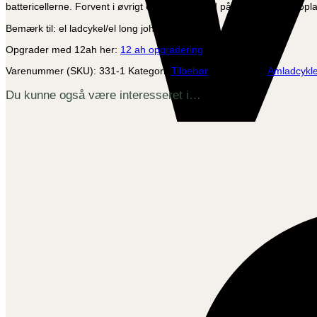
ion(fra
battericellerne. Forvent i øvrigt en batterilevetid på ca. 600 – 900 opl
standard
Bemærk til: el ladcykel/el long john
10,4
ah)
Opgrader med 12ah her:
12 ah opgradering
-
Tillæg
Varenummer (SKU):
331-1
Kategori:
Tilbehør
Varemærke:
Amladcykle
ved
køb
Du kunne også være interesseret i…
af
ny
cykel
antal