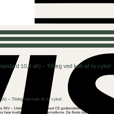
 standard 10,4 ah) – Tillæg ved køb af ny cykel
 ah) – Tillæg ved køb af ny cykel
tets 36V – 14ah Lithium batteri med CE godkendelse og kør derfor flere 
 høje kvalitet niveau på battericellerne. De fleste batteriudbydere tilby