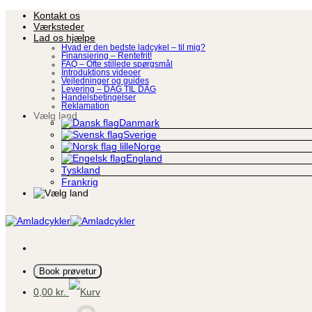
Fortsæt
Kontakt os
til
Værksteder
indhold
Lad os hjælpe
Hvad er den bedste ladcykel – til mig?
Finansiering – Rentefrit!
FAQ – Ofte stillede spørgsmål
Introduktions videoer
Vejledninger og guides
Levering – DAG TIL DAG
Handelsbetingelser
Reklamation
Vælg land
Danmark
Sverige
Norge
England
Tyskland
Frankrig
Book prøvetur
0,00
kr.