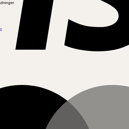
adninger.
r