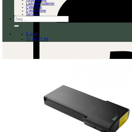
Reservedele
Ladcykel batterier
Cykellåse
Cykelhjelme
Services
Søg
efter:
E-mail
71 99 77 99