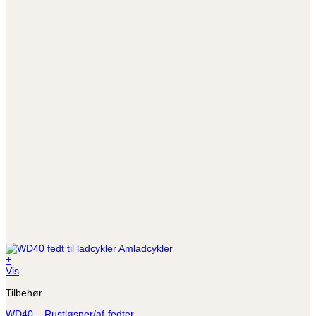
+
Vis
Tilbehør
WD40 – Rustløsner/af-fedter