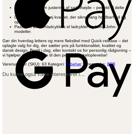
Lynhurtig og nem justering af sadelhøjde – perfekt til delte
cykler i familien.
Dansk design og høj kvalitet, der sikrer lang holdbarhed og
optimal komfort.
Passer til alle Amladcyklers el ladcykler og Long John-
modeller.
Gør din hverdag lettere og mere fleksibel med Quick-release – det
oplagte valg for dig, der sætter pris på funktionalitet, kvalitet og
G
dansk design. Bestil i dag, eller kontakt os for personlig rådgivning –
P
vi hjælper dig hele vejen til den perfekte cykeloplevelse!
Varenummer (SKU):
63
Kategori:
Tilbehør
Varemærke:
BBB
Du kunne også være interesseret i…