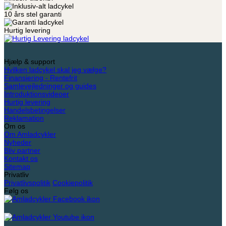
10 års stel garanti
Hurtig levering
Hjælp & support
Hvilken ladcykel skal jeg vælge?
Finansiering - Rentefrit
Samlevejledninger og guides
Introduktionsvideoer
Hurtig levering
Handelsbetingelser
Reklamation
Om os
Om Amladcykler
Nyheder
Bliv partner
Kontakt os
Sitemap
Privatliv
Privatlivspolitik
Cookiepolitik
Følg os