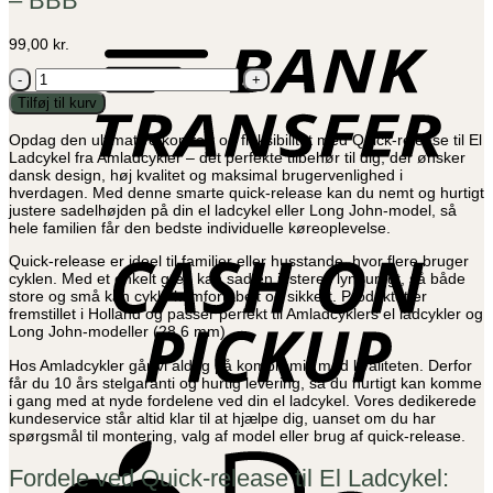
– BBB
B
T
99,00
kr.
Quick-
release
Tilføj til kurv
til
El
Opdag den ultimative komfort og fleksibilitet med Quick-release til El
Ladcykel
Ladcykel fra Amladcykler – det perfekte tilbehør til dig, der ønsker
eller
dansk design, høj kvalitet og maksimal brugervenlighed i
Long
hverdagen. Med denne smarte quick-release kan du nemt og hurtigt
John
justere sadelhøjden på din el ladcykel eller Long John-model, så
-
C
hele familien får den bedste individuelle køreoplevelse.
BBB
o
antal
P
Quick-release er ideel til familier eller husstande, hvor flere bruger
cyklen. Med et enkelt greb kan sadlen justeres lynhurtigt, så både
store og små kan cykle komfortabelt og sikkert. Produktet er
fremstillet i Holland og passer perfekt til Amladcyklers el ladcykler og
Long John-modeller (28,6 mm).
Hos Amladcykler går vi aldrig på kompromis med kvaliteten. Derfor
får du 10 års stelgaranti og hurtig levering, så du hurtigt kan komme
i gang med at nyde fordelene ved din el ladcykel. Vores dedikerede
kundeservice står altid klar til at hjælpe dig, uanset om du har
spørgsmål til montering, valg af model eller brug af quick-release.
A
P
Fordele ved Quick-release til El Ladcykel: