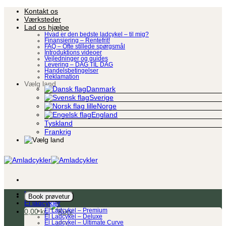
Fortsæt
Kontakt os
til
Værksteder
indhold
Lad os hjælpe
Hvad er den bedste ladcykel – til mig?
Finansiering – Rentefrit!
FAQ – Ofte stillede spørgsmål
Introduktions videoer
Vejledninger og guides
Levering – DAG TIL DAG
Handelsbetingelser
Reklamation
Vælg land
Danmark
Sverige
Norge
England
Tyskland
Frankrig
Ladcykel
Book prøvetur
El ladcykler
0,00
kr.
El Ladcykel – Premium
El Ladcykel – Deluxe
El Ladcykel – Ultimate Curve