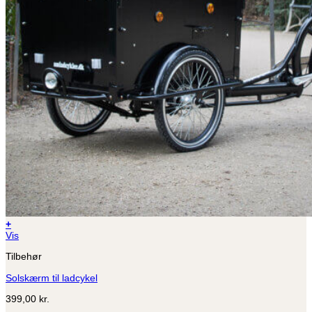
+
Vis
Tilbehør
Solskærm til ladcykel
399,00
kr.