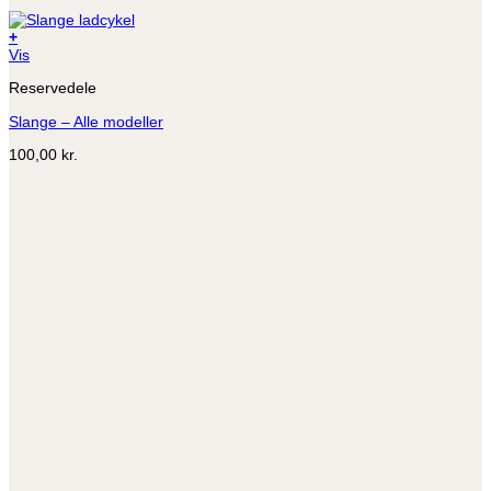
+
Dette
Vis
vare
Reservedele
har
flere
Slange – Alle modeller
varianter.
Mulighederne
100,00
kr.
kan
vælges
på
varesiden