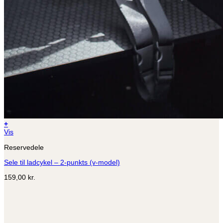
+
Vis
Reservedele
Sele til ladcykel – 2-punkts (v-model)
159,00
kr.