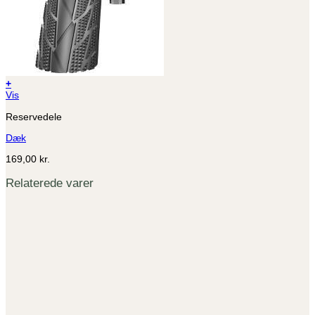
+
Dette
Vis
vare
Reservedele
har
flere
Dæk
varianter.
Mulighederne
169,00
kr.
kan
vælges
Relaterede varer
på
varesiden