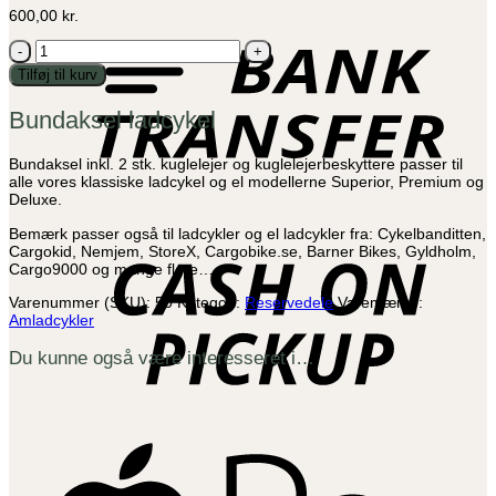
B
600,00
kr.
T
Bundaksel
ladcykel
Tilføj til kurv
antal
Bundaksel ladcykel
Bundaksel inkl. 2 stk. kuglelejer og kuglelejerbeskyttere passer til
alle vores klassiske ladcykel og el modellerne Superior, Premium og
Deluxe.
C
Bemærk passer også til ladcykler og el ladcykler fra: Cykelbanditten,
o
Cargokid, Nemjem, StoreX, Cargobike.se, Barner Bikes, Gyldholm,
P
Cargo9000 og mange flere…
Varenummer (SKU):
50
Kategori:
Reservedele
Varemærke:
Amladcykler
Du kunne også være interesseret i…
A
P