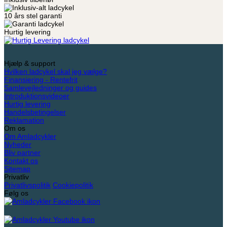
10 års stel garanti
Hurtig levering
Hjælp & support
Hvilken ladcykel skal jeg vælge?
Finansiering - Rentefrit
Samlevejledninger og guides
Introduktionsvideoer
Hurtig levering
Handelsbetingelser
Reklamation
Om os
Om Amladcykler
Nyheder
Bliv partner
Kontakt os
Sitemap
Privatliv
Privatlivspolitik
Cookiepolitik
Følg os