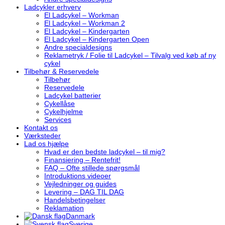
Ladcykler erhverv
El Ladcykel – Workman
El Ladcykel – Workman 2
El Ladcykel – Kindergarten
El Ladcykel – Kindergarten Open
Andre specialdesigns
Reklametryk / Folie til Ladcykel – Tilvalg ved køb af ny
cykel
Tilbehør & Reservedele
Tilbehør
Reservedele
Ladcykel batterier
Cykellåse
Cykelhjelme
Services
Kontakt os
Værksteder
Lad os hjælpe
Hvad er den bedste ladcykel – til mig?
Finansiering – Rentefrit!
FAQ – Ofte stillede spørgsmål
Introduktions videoer
Vejledninger og guides
Levering – DAG TIL DAG
Handelsbetingelser
Reklamation
Danmark
Sverige