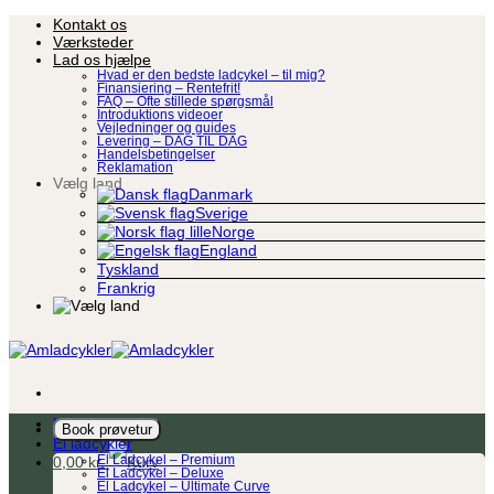
Fortsæt
Kontakt os
til
Værksteder
indhold
Lad os hjælpe
Hvad er den bedste ladcykel – til mig?
Finansiering – Rentefrit!
FAQ – Ofte stillede spørgsmål
Introduktions videoer
Vejledninger og guides
Levering – DAG TIL DAG
Handelsbetingelser
Reklamation
Vælg land
Danmark
Sverige
Norge
England
Tyskland
Frankrig
Ladcykel
Book prøvetur
El ladcykler
0,00
kr.
El Ladcykel – Premium
El Ladcykel – Deluxe
El Ladcykel – Ultimate Curve