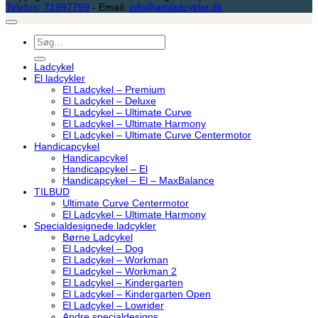
Telefon: 71997799
- Email:
info@amladcykler.dk
Søg
efter:
Ladcykel
El ladcykler
El Ladcykel – Premium
El Ladcykel – Deluxe
El Ladcykel – Ultimate Curve
El Ladcykel – Ultimate Harmony
El Ladcykel – Ultimate Curve Centermotor
Handicapcykel
Handicapcykel
Handicapcykel – El
Handicapcykel – El – MaxBalance
TILBUD
Ultimate Curve Centermotor
El Ladcykel – Ultimate Harmony
Specialdesignede ladcykler
Børne Ladcykel
El Ladcykel – Dog
El Ladcykel – Workman
El Ladcykel – Workman 2
El Ladcykel – Kindergarten
El Ladcykel – Kindergarten Open
El Ladcykel – Lowrider
Andre specialdesigns