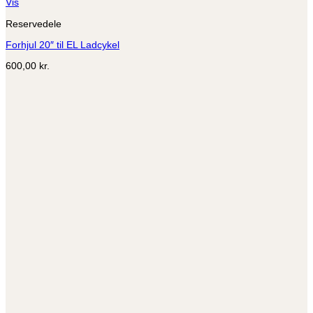
Dette
Vis
vare
Reservedele
har
flere
Forhjul 20″ til EL Ladcykel
varianter.
Mulighederne
600,00
kr.
kan
vælges
på
varesiden