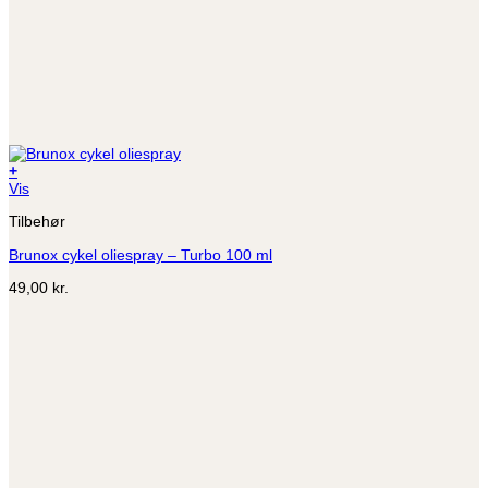
+
Vis
Tilbehør
Brunox cykel oliespray – Turbo 100 ml
49,00
kr.