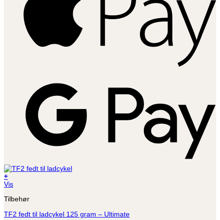
G
P
+
Vis
Tilbehør
TF2 fedt til ladcykel 125 gram – Ultimate