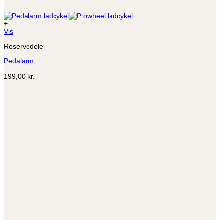
+
Dette
Vis
vare
Reservedele
har
flere
Pedalarm
varianter.
Mulighederne
199,00
kr.
kan
vælges
på
varesiden