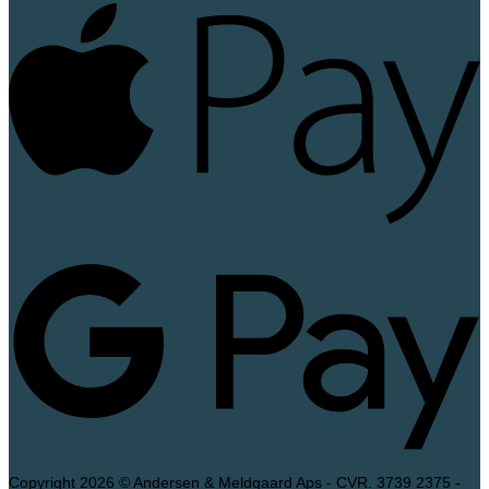
A
P
G
P
Copyright 2026 © Andersen & Meldgaard Aps - CVR. 3739 2375 -