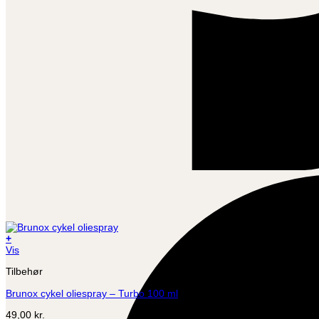
+
Vis
Tilbehør
Brunox cykel oliespray – Turbo 100 ml
49,00
kr.