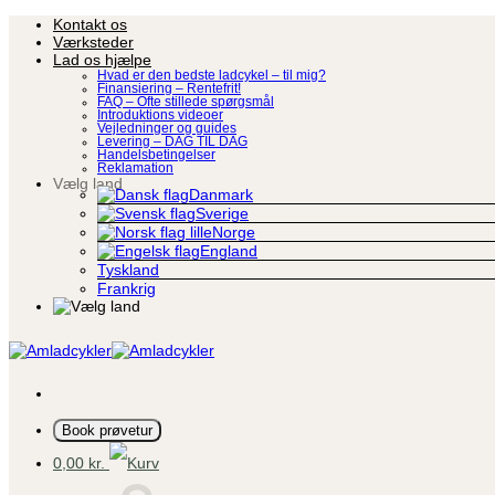
Fortsæt
Kontakt os
til
Værksteder
indhold
Lad os hjælpe
Hvad er den bedste ladcykel – til mig?
Finansiering – Rentefrit!
FAQ – Ofte stillede spørgsmål
Introduktions videoer
Vejledninger og guides
Levering – DAG TIL DAG
Handelsbetingelser
Reklamation
Vælg land
Danmark
Sverige
Norge
England
Tyskland
Frankrig
Book prøvetur
0,00
kr.