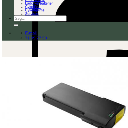
Reservedele
Ladcykel batterier
Cykellåse
Cykelhjelme
Services
Søg
efter:
E-mail
71 99 77 99