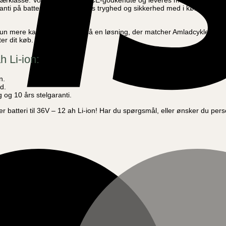
t i særklasse. Vores batterier er CE-godkendte og leveres med hele 6 må
ranti på batterier, får du hos os tryghed og sikkerhed med i købet. Forv
ke kun mere kapacitet, men også en løsning, der matcher Amladcyklers 
ter dit køb.
h Li-ion:
n.
d.
 og 10 års stelgaranti.
 batteri til 36V – 12 ah Li-ion! Har du spørgsmål, eller ønsker du pers