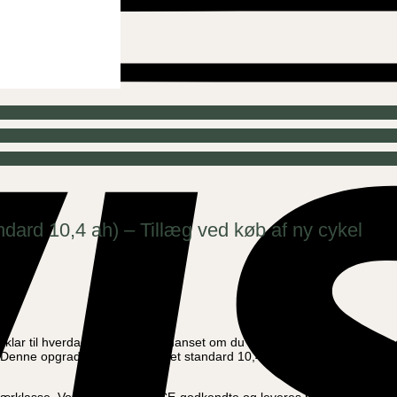
andard 10,4 ah) – Tillæg ved køb af ny cykel
d er klar til hverdagens eventyr – uanset om du bruger den til børnetransp
nne opgradering erstatter det standard 10,4 ah batteri, så du kan kør