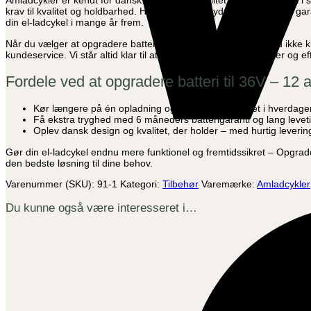
Amladcykler er kendt for dansk design, høj kvalitet og funktionalite
ion
krav til kvalitet og holdbarhed. Hvor mange udbydere ikke tilbyder ga
(fra
din el-ladcykel i mange år frem.
standard
10,4
Når du vælger at opgradere batteri til 36V – 12 ah Li-ion, får du ik
ah)
kundeservice. Vi står altid klar til at hjælpe dig – både før, under og ef
-
Tillæg
Fordele ved at opgradere batteri til 36V – 12 a
ved
køb
af
Kør længere på én opladning og få mere fleksibilitet i hverdage
ny
Få ekstra tryghed med 6 måneders batterigaranti og lang leveti
cykel
Oplev dansk design og kvalitet, der holder – med hurtig levering
antal
Gør din el-ladcykel endnu mere funktionel og fremtidssikret – Opgrader
den bedste løsning til dine behov.
Varenummer (SKU):
91-1
Kategori:
Tilbehør
Varemærke:
Amladcykler
Du kunne også være interesseret i…