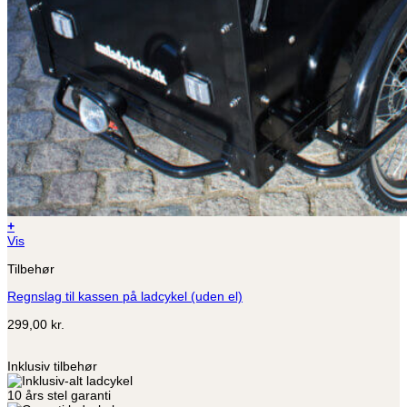
+
Vis
Tilbehør
Regnslag til kassen på ladcykel (uden el)
299,00
kr.
Inklusiv tilbehør
10 års stel garanti