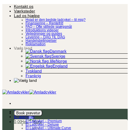
Fortsæt
Kontakt os
til
Værksteder
indhold
Lad os hjælpe
Hvad er den bedste ladcykel – til mig?
Finansiering – Rentefrit!
FAQ – Ofte stillede spørgsmål
Introduktions videoer
Vejledninger og guides
Levering – DAG TIL DAG
Handelsbetingelser
Reklamation
Vælg land
Danmark
Sverige
Norge
England
Tyskland
Frankrig
Ladcykel
Book prøvetur
El ladcykler
0,00
kr.
El Ladcykel – Premium
El Ladcykel – Deluxe
El Ladcykel – Ultimate Curve