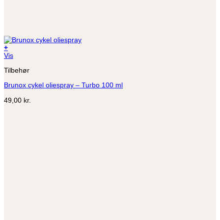
+
Vis
Tilbehør
Brunox cykel oliespray – Turbo 100 ml
49,00
kr.