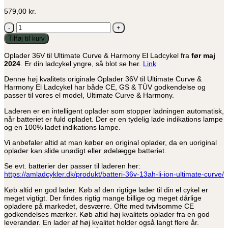
579,00
kr.
Oplader
36V
Tilføj til kurv
til
Ultimate
Oplader 36V til Ultimate Curve & Harmony El Ladcykel fra
før maj
Curve
2024
. Er din ladcykel yngre, så blot se her.
Link
&
Harmony
Denne høj kvalitets originale Oplader 36V til Ultimate Curve &
El
Harmony El Ladcykel har både CE, GS & TÜV godkendelse og
Ladcykel
passer til vores el model, Ultimate Curve & Harmony.
-
Stort
Laderen er en intelligent oplader som stopper ladningen automatisk,
stik
når batteriet er fuld opladet. Der er en tydelig lade indikations lampe
antal
og en 100% ladet indikations lampe.
Vi anbefaler altid at man køber en original oplader, da en uoriginal
oplader kan slide unødigt eller ødelægge batteriet.
Se evt. batterier der passer til laderen her:
https://amladcykler.dk/produkt/batteri-36v-13ah-li-ion-ultimate-curve/
Køb altid en god lader. Køb af den rigtige lader til din el cykel er
meget vigtigt. Der findes rigtig mange billige og meget dårlige
opladere på markedet, desværre. Ofte med tvivlsomme CE
godkendelses mærker. Køb altid høj kvalitets oplader fra en god
leverandør. En lader af høj kvalitet holder også langt flere år.