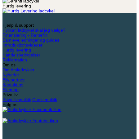
Hurtig levering
Hjælp & support
Hvilken ladcykel skal jeg vælge?
Finansiering - Rentefrit
Samlevejledninger og guides
Introduktionsvideoer
Hurtig levering
Handelsbetingelser
Reklamation
Om os
Om Amladcykler
Nyheder
Bliv partner
Kontakt os
Sitemap
Privatliv
Privatlivspolitik
Cookiepolitik
Følg os