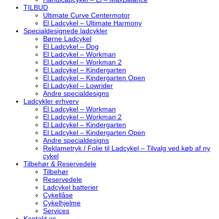
TILBUD
Ultimate Curve Centermotor
El Ladcykel – Ultimate Harmony
Specialdesignede ladcykler
Børne Ladcykel
El Ladcykel – Dog
El Ladcykel – Workman
El Ladcykel – Workman 2
El Ladcykel – Kindergarten
El Ladcykel – Kindergarten Open
El Ladcykel – Lowrider
Andre specialdesigns
Ladcykler erhverv
El Ladcykel – Workman
El Ladcykel – Workman 2
El Ladcykel – Kindergarten
El Ladcykel – Kindergarten Open
Andre specialdesigns
Reklametryk / Folie til Ladcykel – Tilvalg ved køb af ny
cykel
Tilbehør & Reservedele
Tilbehør
Reservedele
Ladcykel batterier
Cykellåse
Cykelhjelme
Services
Kontakt os