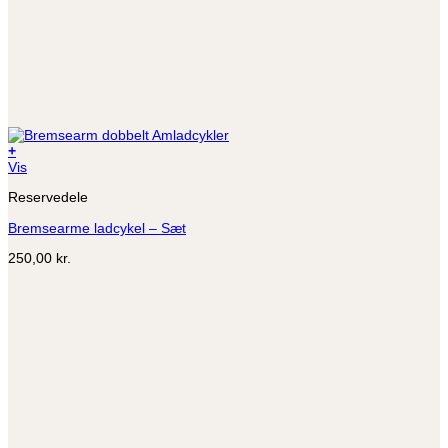
+
Dette
Vis
vare
Reservedele
har
flere
Bremsearme ladcykel – Sæt
varianter.
Mulighederne
250,00
kr.
kan
vælges
på
varesiden