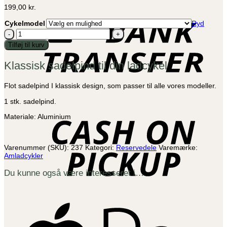
B
199,00
kr.
T
Cykelmodel
Ryd
Sadelpind
antal
Tilføj til kurv
Klassisk sadelpind til din ladcykel
Flot sadelpind I klassisk design, som passer til alle vores modeller.
1 stk. sadelpind.
C
o
Materiale: Aluminium
P
Varenummer (SKU):
237
Kategori:
Reservedele
Varemærke:
Amladcykler
Du kunne også være interesseret i…
A
P