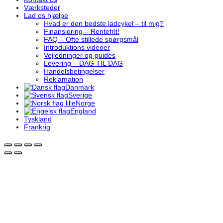
Værksteder
Lad os hjælpe
Hvad er den bedste ladcykel – til mig?
Finansiering – Rentefrit!
FAQ – Ofte stillede spørgsmål
Introduktions videoer
Vejledninger og guides
Levering – DAG TIL DAG
Handelsbetingelser
Reklamation
Danmark
Sverige
Norge
England
Tyskland
Frankrig