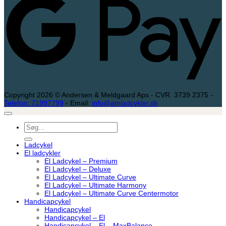
Copyright 2026 © Andersen & Meldgaard Aps - CVR. 3739 2375 -
Telefon: 71997799
- Email:
info@amladcykler.dk
Søg
efter:
Ladcykel
El ladcykler
El Ladcykel – Premium
El Ladcykel – Deluxe
El Ladcykel – Ultimate Curve
El Ladcykel – Ultimate Harmony
El Ladcykel – Ultimate Curve Centermotor
Handicapcykel
Handicapcykel
Handicapcykel – El
Handicapcykel – El – MaxBalance