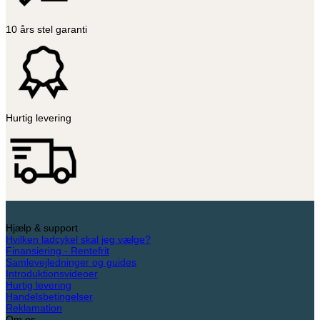
10 års stel garanti
Hurtig levering
Hjælp & support
Hvilken ladcykel skal jeg vælge?
Finansiering - Rentefrit
Samlevejledninger og guides
Introduktionsvideoer
Hurtig levering
Handelsbetingelser
Reklamation
Om os