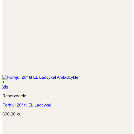
+
Dette
Vis
vare
Reservedele
har
flere
Forhjul 20″ til EL Ladcykel
varianter.
Mulighederne
600,00
kr.
kan
vælges
på
varesiden