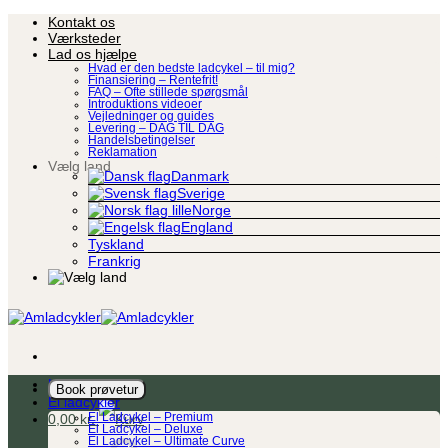
Fortsæt
Kontakt os
til
Værksteder
indhold
Lad os hjælpe
Hvad er den bedste ladcykel – til mig?
Finansiering – Rentefrit!
FAQ – Ofte stillede spørgsmål
Introduktions videoer
Vejledninger og guides
Levering – DAG TIL DAG
Handelsbetingelser
Reklamation
Vælg land
Danmark
Sverige
Norge
England
Tyskland
Frankrig
Ladcykel
Book prøvetur
El ladcykler
0,00
kr.
El Ladcykel – Premium
El Ladcykel – Deluxe
El Ladcykel – Ultimate Curve