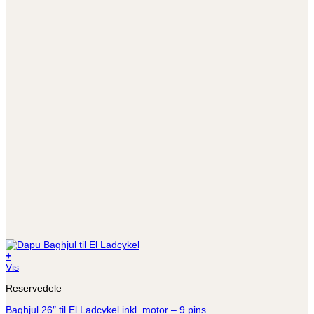
+
Dette
Vis
vare
Reservedele
har
flere
Baghjul 26″ til El Ladcykel inkl. motor – 9 pins
varianter.