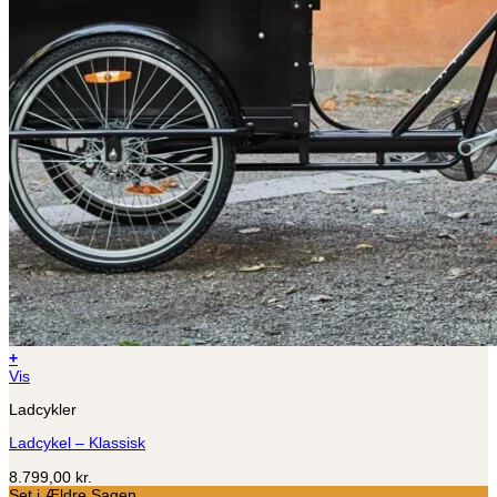
+
Vis
Ladcykler
Ladcykel – Klassisk
8.799,00
kr.
Set i Ældre Sagen