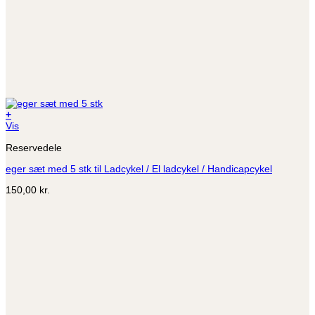
+
Dette
Vis
vare
Reservedele
har
flere
eger sæt med 5 stk til Ladcykel / El ladcykel / Handicapcykel
varianter.
Mulighederne
150,00
kr.
kan
vælges
på
varesiden