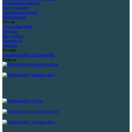
Introduktionsvideoer
Hurtig levering
Handelsbetingelser
Reklamation
Om os
Om Amladcykler
Nyheder
Bliv partner
Kontakt os
Sitemap
Privatliv
Privatlivspolitik
Cookiepolitik
Følg os