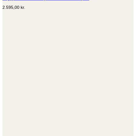
Mulighederne
2.595,00
kr.
kan
vælges
på
varesiden