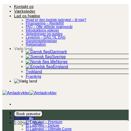
Fortsæt
Kontakt os
til
Værksteder
indhold
Lad os hjælpe
Hvad er den bedste ladcykel – til mig?
Finansiering – Rentefrit!
FAQ – Ofte stillede spørgsmål
Introduktions videoer
Vejledninger og guides
Levering – DAG TIL DAG
Handelsbetingelser
Reklamation
Vælg land
Danmark
Sverige
Norge
England
Tyskland
Frankrig
Ladcykel
Book prøvetur
El ladcykler
0,00
kr.
El Ladcykel – Premium
El Ladcykel – Deluxe
El Ladcykel – Ultimate Curve