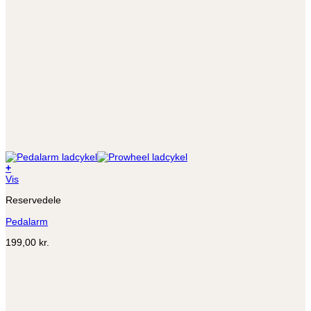
+
Dette
Vis
vare
Reservedele
har
flere
Pedalarm
varianter.
Mulighederne
199,00
kr.
kan
vælges
på
varesiden