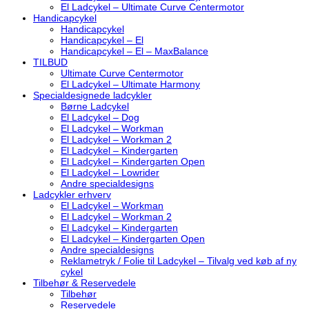
El Ladcykel – Ultimate Curve Centermotor
Handicapcykel
Handicapcykel
Handicapcykel – El
Handicapcykel – El – MaxBalance
TILBUD
Ultimate Curve Centermotor
El Ladcykel – Ultimate Harmony
Specialdesignede ladcykler
Børne Ladcykel
El Ladcykel – Dog
El Ladcykel – Workman
El Ladcykel – Workman 2
El Ladcykel – Kindergarten
El Ladcykel – Kindergarten Open
El Ladcykel – Lowrider
Andre specialdesigns
Ladcykler erhverv
El Ladcykel – Workman
El Ladcykel – Workman 2
El Ladcykel – Kindergarten
El Ladcykel – Kindergarten Open
Andre specialdesigns
Reklametryk / Folie til Ladcykel – Tilvalg ved køb af ny
cykel
Tilbehør & Reservedele
Tilbehør
Reservedele