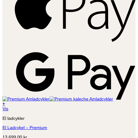
G
P
+
Vis
El ladcykler
El Ladcykel – Premium
13.699,00
kr.