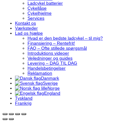
Ladcykel batterier
Cykellåse
Cykelhjelme
Services
Kontakt os
Værksteder
Lad os hjælpe
Hvad er den bedste ladcykel – til mig?
Finansiering – Rentefrit!
FAQ – Ofte stillede spørgsmål
Introduktions videoer
Vejledninger og guides
Levering – DAG TIL DAG
Handelsbetingelser
Reklamation
Danmark
Sverige
Norge
England
Tyskland
Frankrig