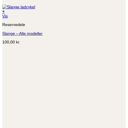
+
Dette
Vis
vare
Reservedele
har
flere
Slange – Alle modeller
varianter.
Mulighederne
100,00
kr.
kan
vælges
på
varesiden