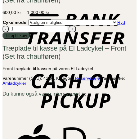
(Set fra chaufføren)
B
T
Prisinterval:
600,00
kr.
–
1.000,00
kr.
600,00 kr.
til
Cykelmodel
Ryd
1.000,00 kr.
Træplade
til
Tilføj til kurv
kasse
på
Træplade til kasse på El Ladcykel – Front
El
Ladcykel
(Set fra chaufføren)
-
C
Front
o
(Set
Front træplade til kassen på vores El Ladcykel.
P
fra
chaufføren)
Varenummer (SKU):
421-1
Kategori:
Reservedele
Varemærke:
antal
Amladcykler
Du kunne også være interesseret i…
A
P