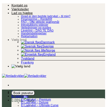
Fortsæt
Kontakt os
til
Værksteder
indhold
Lad os hjælpe
Hvad er den bedste ladcykel – til mig?
Finansiering – Rentefrit!
FAQ – Ofte stillede spørgsmål
Introduktions videoer
Vejledninger og guides
Levering – DAG TIL DAG
Handelsbetingelser
Reklamation
Vælg land
Danmark
Sverige
Norge
England
Tyskland
Frankrig
Ladcykel
Book prøvetur
El ladcykler
0,00
kr.
El Ladcykel – Premium
El Ladcykel – Deluxe
El Ladcykel – Ultimate Curve