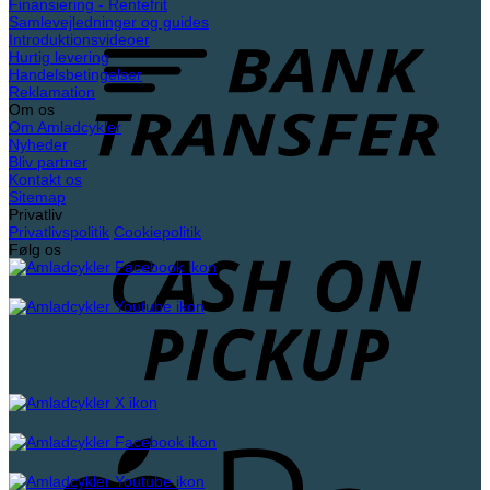
B
Finansiering - Rentefrit
i
T
Samlevejledninger og guides
efterårs-
Introduktionsvideoer
og
Hurtig levering
vinterperioden
Handelsbetingelser
Reklamation
Om os
Om Amladcykler
Nyheder
Bliv partner
Kontakt os
Sitemap
Privatliv
C
Privatlivspolitik
Cookiepolitik
o
Følg os
P
A
P