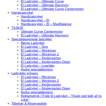
El Ladcykel – Ultimate Curve
El Ladcykel – Ultimate Harmony
El Ladcykel – Ultimate Curve Centermotor
Handicapcykel
Handicapcykel
Handicapcykel – El
Handicapcykel – El – MaxBalance
TILBUD
Ultimate Curve Centermotor
El Ladcykel – Ultimate Harmony
Specialdesignede ladcykler
Børne Ladcykel
El Ladcykel – Dog
El Ladcykel – Workman
El Ladcykel – Workman 2
El Ladcykel – Kindergarten
El Ladcykel – Kindergarten Open
El Ladcykel – Lowrider
Andre specialdesigns
Ladcykler erhverv
El Ladcykel – Workman
El Ladcykel – Workman 2
El Ladcykel – Kindergarten
El Ladcykel – Kindergarten Open
Andre specialdesigns
Reklametryk / Folie til Ladcykel – Tilvalg ved køb af ny
cykel
Tilbehør & Reservedele