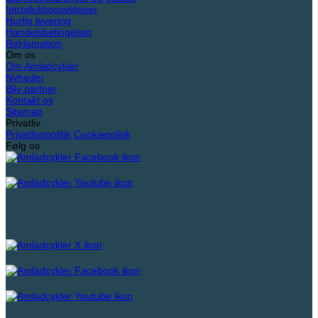
Introduktionsvideoer
Hurtig levering
Handelsbetingelser
Reklamation
Om os
Om Amladcykler
Nyheder
Bliv partner
Kontakt os
Sitemap
Privatliv
Privatlivspolitik
Cookiepolitik
Følg os