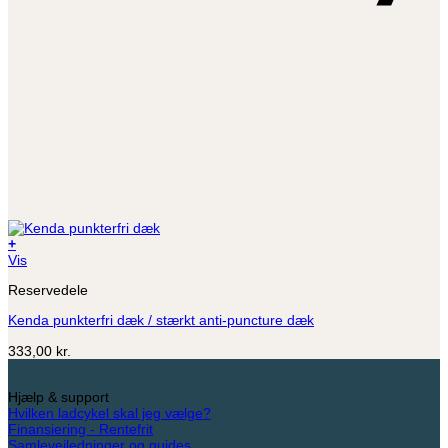
+
Dette
Vis
vare
Reservedele
har
flere
Kenda punkterfri dæk / stærkt anti-puncture dæk
varianter.
Mulighederne
333,00
kr.
kan
vælges
på
Hjælp & support
varesiden
Hvilken ladcykel skal jeg vælge?
Finansiering - Rentefrit
Samlevejledninger og guides