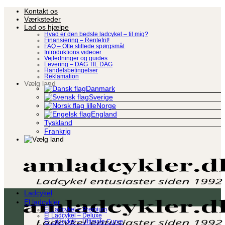
Fortsæt
Kontakt os
til
Værksteder
indhold
Lad os hjælpe
Hvad er den bedste ladcykel – til mig?
Finansiering – Rentefrit!
FAQ – Ofte stillede spørgsmål
Introduktions videoer
Vejledninger og guides
Levering – DAG TIL DAG
Handelsbetingelser
Reklamation
Vælg land
Danmark
Sverige
Norge
England
Tyskland
Frankrig
Ladcykel
El ladcykler
El Ladcykel – Premium
El Ladcykel – Deluxe
El Ladcykel – Ultimate Curve