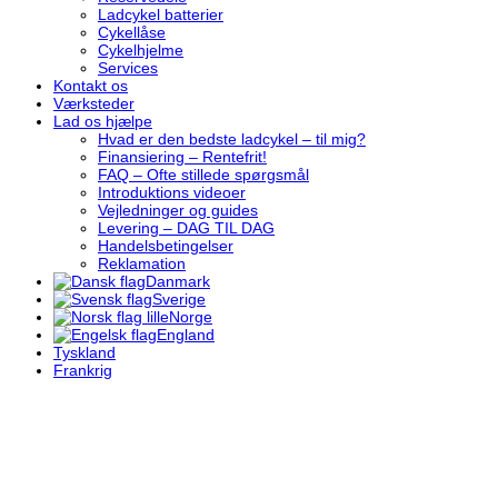
Ladcykel batterier
Cykellåse
Cykelhjelme
Services
Kontakt os
Værksteder
Lad os hjælpe
Hvad er den bedste ladcykel – til mig?
Finansiering – Rentefrit!
FAQ – Ofte stillede spørgsmål
Introduktions videoer
Vejledninger og guides
Levering – DAG TIL DAG
Handelsbetingelser
Reklamation
Danmark
Sverige
Norge
England
Tyskland
Frankrig