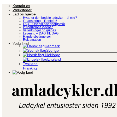
Fortsæt
Kontakt os
til
Værksteder
indhold
Lad os hjælpe
Hvad er den bedste ladcykel – til mig?
Finansiering – Rentefrit!
FAQ – Ofte stillede spørgsmål
Introduktions videoer
Vejledninger og guides
Levering – DAG TIL DAG
Handelsbetingelser
Reklamation
Vælg land
Danmark
Sverige
Norge
England
Tyskland
Frankrig