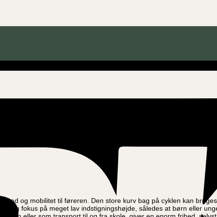
 bredt ud til alle vores dejlige kunder, og vi vil i den forbindelse, re
l et bredt publikum og brugere. Vores handicapcykel bruges både til folk
l på ca. 21 kg. og at sadlen og styr kan sættes så langt ned, at selv b
ed og mobilitet til føreren. Den store kurv bag på cyklen kan bruges til
ed særlig fokus på meget lav indstigningshøjde, således at børn eller 
itiden eller som transport til og fra skole, giver en enorm frihed, selvst