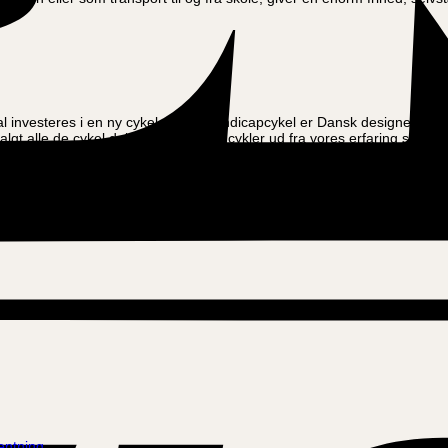
investeres i en ny cykel. Vores handicapcykel er Dansk designet helt enk
algt alle de cykel dele der sidder på cykler ud fra vores erfaring samt 
e forbi en af vores afdelinger til en prøvetur, for at se hvilken model p
aturligvis 100% køreklar og parat til at tage i brug. Vores cykelmekani
entning