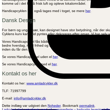
komme ud i det fri, få frisk luft og opleve lokalområdet.
Handicapcyklen kan også tages med i toget, se mere
her
.
Dansk Design
For børn og unge, især, kan designet have stor betydning, når der skal 
Cyklens kurv kan altid pyntes eller dekoreres efter smag. Vi har selv v
Vores Handicapcykel fås både med og uden el. Vi anbefaler altid at komm
bedre hverdag, med frihed og selvstændighed. Handicapcyklen levres n
inden du får den.
Se vores Handicapcykel uden el
her
.
Se vores Handicapcykel med el
her
.
Kontakt os her
Kontakt os her:
www.amladcykler.dk
TLF: 71997799
E-mail:
info@amladcykler.dk
Dette indlæg var udgivet den
Nyheder
. Bookmark
permalink
.
Ladcykel skal naturligvis med på sommerferie – lynhurtig levering/afh