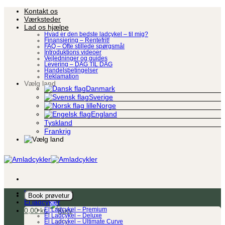
Fortsæt
Kontakt os
til
Værksteder
indhold
Lad os hjælpe
Hvad er den bedste ladcykel – til mig?
Finansiering – Rentefrit!
FAQ – Ofte stillede spørgsmål
Introduktions videoer
Vejledninger og guides
Levering – DAG TIL DAG
Handelsbetingelser
Reklamation
Vælg land
Danmark
Sverige
Norge
England
Tyskland
Frankrig
Ladcykel
Book prøvetur
El ladcykler
0,00
kr.
El Ladcykel – Premium
El Ladcykel – Deluxe
El Ladcykel – Ultimate Curve