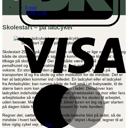
E-mail
71 99 77 99
Skolestart – på ladcykel
V
Skolestart 2022 – på ladcykel
Skolestart 2022 – på ladcykel. Årets skolestart er lige om hjørnet, og
både de store og små gør sig i den kommende uge klar til at skulle
tilbage på skolebænken. Der skal både være styr på skoletasken,
penalhuset og alle de praktiske ting, som nok mest påvirker de
voksne. En stor del af den praktiske planlægning, kan gå på
transporten til og fra skole og eller institution for de mindste. Det er
her at ladcyklen kommer ind i billedet. En ladcykel eller el ladcykel
fra Amladcykler, kan rumme både de helt små i et babysæde, til de
M
større børn som kan sidde på bænken i ladet. Derudover kan
ladcyklen indeholde både skoletasker, idrætstasker og mor eller fars
arbejdstaske så man let kan komme direkte fra skolen til arbejdet,
uden besvær. Med en el ladcykel, bliver turen en leg og gør starten
på dagen både hyggelig og interessant for hele familien.
Regner det, sættes den medfølgende kaleche blot på ladet, så de
mindste i hvert fald sidder tørt og trygt. Vejret i August, tegner til at
blive rigtig cykel vejr, se
her
.