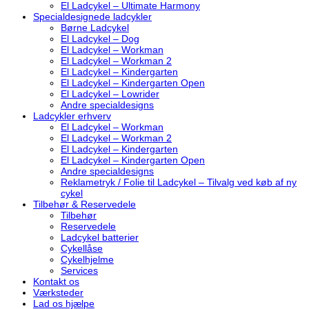
El Ladcykel – Ultimate Harmony
Specialdesignede ladcykler
Børne Ladcykel
El Ladcykel – Dog
El Ladcykel – Workman
El Ladcykel – Workman 2
El Ladcykel – Kindergarten
El Ladcykel – Kindergarten Open
El Ladcykel – Lowrider
Andre specialdesigns
Ladcykler erhverv
El Ladcykel – Workman
El Ladcykel – Workman 2
El Ladcykel – Kindergarten
El Ladcykel – Kindergarten Open
Andre specialdesigns
Reklametryk / Folie til Ladcykel – Tilvalg ved køb af ny
cykel
Tilbehør & Reservedele
Tilbehør
Reservedele
Ladcykel batterier
Cykellåse
Cykelhjelme
Services
Kontakt os
Værksteder
Lad os hjælpe