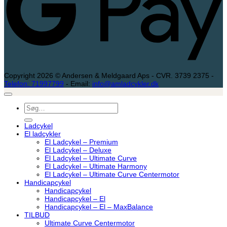
Copyright 2026 © Andersen & Meldgaard Aps - CVR. 3739 2375 -
Telefon: 71997799
- Email:
info@amladcykler.dk
Søg
efter:
Ladcykel
El ladcykler
El Ladcykel – Premium
El Ladcykel – Deluxe
El Ladcykel – Ultimate Curve
El Ladcykel – Ultimate Harmony
El Ladcykel – Ultimate Curve Centermotor
Handicapcykel
Handicapcykel
Handicapcykel – El
Handicapcykel – El – MaxBalance
TILBUD
Ultimate Curve Centermotor