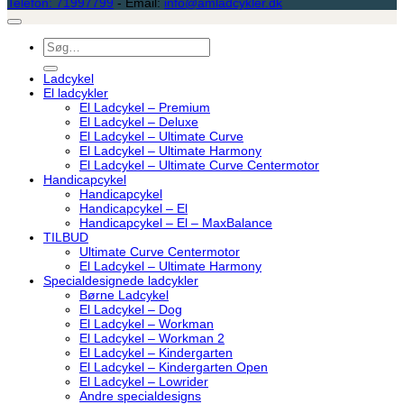
Telefon: 71997799
- Email:
info@amladcykler.dk
Søg
efter:
Ladcykel
El ladcykler
El Ladcykel – Premium
El Ladcykel – Deluxe
El Ladcykel – Ultimate Curve
El Ladcykel – Ultimate Harmony
El Ladcykel – Ultimate Curve Centermotor
Handicapcykel
Handicapcykel
Handicapcykel – El
Handicapcykel – El – MaxBalance
TILBUD
Ultimate Curve Centermotor
El Ladcykel – Ultimate Harmony
Specialdesignede ladcykler
Børne Ladcykel
El Ladcykel – Dog
El Ladcykel – Workman
El Ladcykel – Workman 2
El Ladcykel – Kindergarten
El Ladcykel – Kindergarten Open
El Ladcykel – Lowrider
Andre specialdesigns