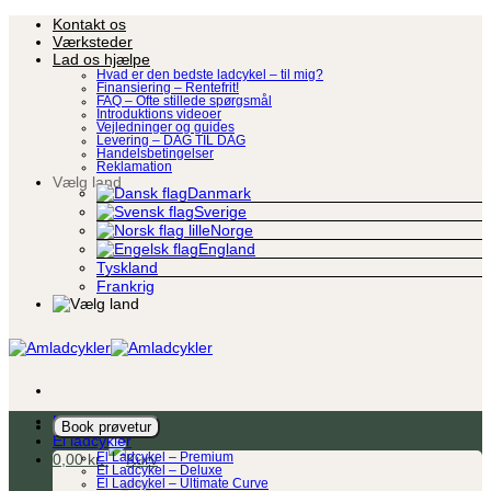
Fortsæt
Kontakt os
til
Værksteder
indhold
Lad os hjælpe
Hvad er den bedste ladcykel – til mig?
Finansiering – Rentefrit!
FAQ – Ofte stillede spørgsmål
Introduktions videoer
Vejledninger og guides
Levering – DAG TIL DAG
Handelsbetingelser
Reklamation
Vælg land
Danmark
Sverige
Norge
England
Tyskland
Frankrig
Ladcykel
Book prøvetur
El ladcykler
0,00
kr.
El Ladcykel – Premium
El Ladcykel – Deluxe
El Ladcykel – Ultimate Curve