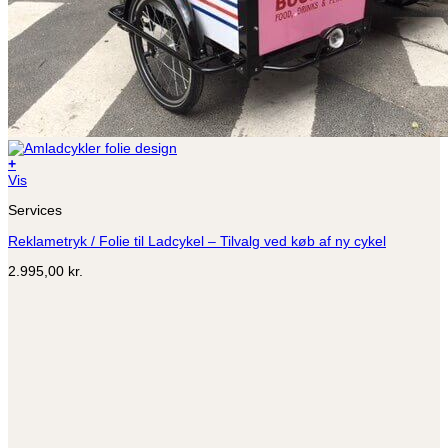
+
Vis
Services
Reklametryk / Folie til Ladcykel – Tilvalg ved køb af ny cykel
2.995,00
kr.