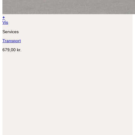
+
Vis
Services
Transport
679,00
kr.