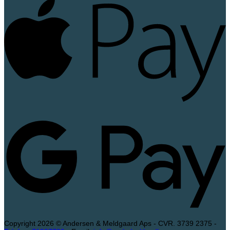
P
G
P
Copyright 2026 © Andersen & Meldgaard Aps - CVR. 3739 2375 -