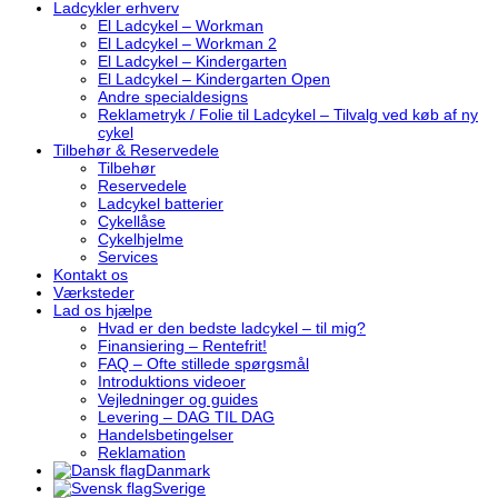
Ladcykler erhverv
El Ladcykel – Workman
El Ladcykel – Workman 2
El Ladcykel – Kindergarten
El Ladcykel – Kindergarten Open
Andre specialdesigns
Reklametryk / Folie til Ladcykel – Tilvalg ved køb af ny
cykel
Tilbehør & Reservedele
Tilbehør
Reservedele
Ladcykel batterier
Cykellåse
Cykelhjelme
Services
Kontakt os
Værksteder
Lad os hjælpe
Hvad er den bedste ladcykel – til mig?
Finansiering – Rentefrit!
FAQ – Ofte stillede spørgsmål
Introduktions videoer
Vejledninger og guides
Levering – DAG TIL DAG
Handelsbetingelser
Reklamation
Danmark
Sverige