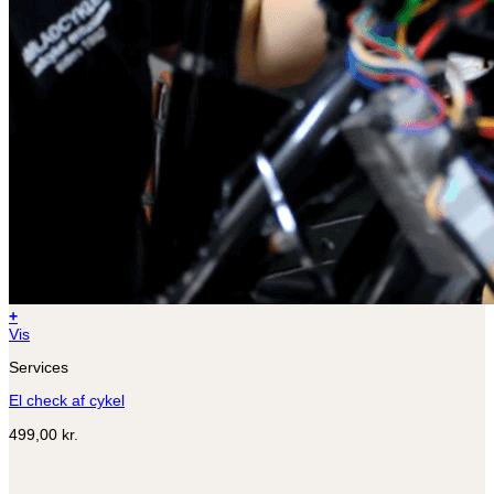
+
Vis
Services
El check af cykel
499,00
kr.