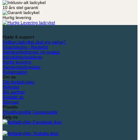
10 års stel garanti
Hurtig levering
Hjælp & support
Hvilken ladcykel skal jeg vælge?
Finansiering - Rentefrit
Samlevejledninger og guides
Introduktionsvideoer
Hurtig levering
Handelsbetingelser
Reklamation
Om os
Om Amladcykler
Nyheder
Bliv partner
Kontakt os
Sitemap
Privatliv
Privatlivspolitik
Cookiepolitik
Følg os