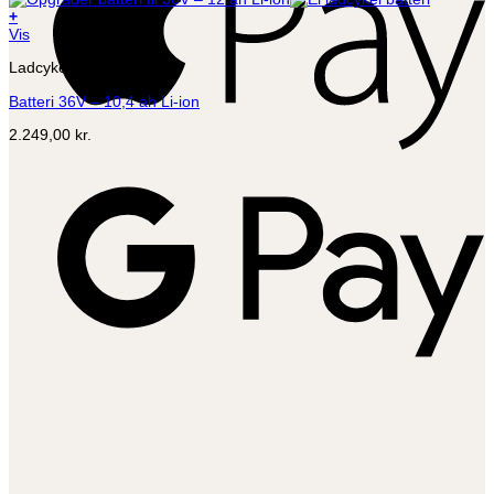
+
Vis
Ladcykel batterier
Batteri 36V – 10,4 ah Li-ion
2.249,00
kr.
G
P