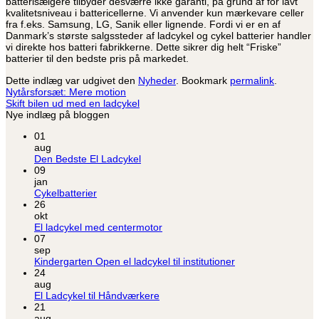
batterisælgere tilbyder desværre ikke garanti, på grund af for lavt
kvalitetsniveau i battericellerne. Vi anvender kun mærkevare celler
fra f.eks. Samsung, LG, Sanik eller lignende. Fordi vi er en af
Danmark’s største salgssteder af ladcykel og cykel batterier handler
vi direkte hos batteri fabrikkerne. Dette sikrer dig helt “Friske”
batterier til den bedste pris på markedet.
Dette indlæg var udgivet den
Nyheder
. Bookmark
permalink
.
Nytårsforsæt: Mere motion
Skift bilen ud med en ladcykel
Nye indlæg på bloggen
01
aug
Ingen
Den Bedste El Ladcykel
kommentarer
09
til
jan
Den
Ingen
Cykelbatterier
Bedste
kommentarer
26
til
El
okt
Cykelbatterier
Ladcykel
Ingen
El ladcykel med centermotor
kommentarer
07
til
sep
El
Ingen
Kindergarten Open el ladcykel til institutioner
ladcykel
kommentarer
24
med
til
aug
centermotor
Kindergarten
Ingen
El Ladcykel til Håndværkere
Open
kommentarer
21
til
el
aug