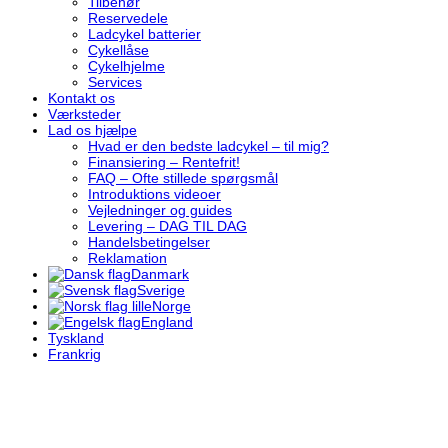
Tilbehør
Reservedele
Ladcykel batterier
Cykellåse
Cykelhjelme
Services
Kontakt os
Værksteder
Lad os hjælpe
Hvad er den bedste ladcykel – til mig?
Finansiering – Rentefrit!
FAQ – Ofte stillede spørgsmål
Introduktions videoer
Vejledninger og guides
Levering – DAG TIL DAG
Handelsbetingelser
Reklamation
Danmark
Sverige
Norge
England
Tyskland
Frankrig