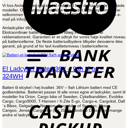
Vi hos Amladcykler står altid til rådighed hvis du har gamle udgåede
modeller. Ofte kan man blot skifte til et andet batterisystem. Du er
velkommen til at ringe på telefon 71997799 eller skrive til vores e-
mail på info@amldcaykler.dk
Amladcykler tilbyder helt ekstraordinært hele 6 måneders
Ekstraordinær batterigaranti, som tillæg indenfor de 2 år
reklamationsret. Garantien er et udtryk for vores høje kvalitet niveau
B
på battericellerne. De fleste batteriudbydere tilbyder desværre ikke
T
garanti, på grund af for lavt kvalitetsniveau i battericellerne.
El Ladcykel batteri 36V – 9ah Li-on –
324WH
Batteri til elcykel i høj kvalitet. 36V – 9ah Lithium batteri med CE
godkendelse. Batteriet passer til alle vores egne el ladcykler, samt til
C
modeller fra Orion, Cargo bike of Sweden, Cykelbanditten, Evobike
o
Cargo, Cargo9000, T-Hansen / X-Zite E-go, Cargo-e, Cargokid, Dall
P
´s Bikes, Getgadget, Nemjem, Cargobike of Sweden, Ebsen,
Cangoo, Jensen Cargobike (før 2016), Boxbike Deluxe, og mange
andre el ladcykler.