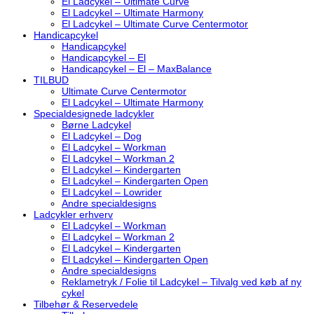
El Ladcykel – Ultimate Curve
El Ladcykel – Ultimate Harmony
El Ladcykel – Ultimate Curve Centermotor
Handicapcykel
Handicapcykel
Handicapcykel – El
Handicapcykel – El – MaxBalance
TILBUD
Ultimate Curve Centermotor
El Ladcykel – Ultimate Harmony
Specialdesignede ladcykler
Børne Ladcykel
El Ladcykel – Dog
El Ladcykel – Workman
El Ladcykel – Workman 2
El Ladcykel – Kindergarten
El Ladcykel – Kindergarten Open
El Ladcykel – Lowrider
Andre specialdesigns
Ladcykler erhverv
El Ladcykel – Workman
El Ladcykel – Workman 2
El Ladcykel – Kindergarten
El Ladcykel – Kindergarten Open
Andre specialdesigns
Reklametryk / Folie til Ladcykel – Tilvalg ved køb af ny
cykel
Tilbehør & Reservedele