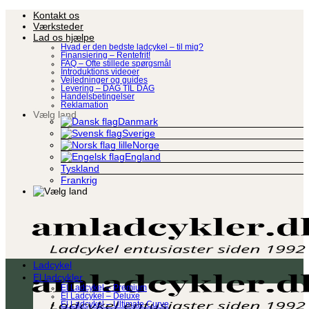
Fortsæt
Kontakt os
til
Værksteder
indhold
Lad os hjælpe
Hvad er den bedste ladcykel – til mig?
Finansiering – Rentefrit!
FAQ – Ofte stillede spørgsmål
Introduktions videoer
Vejledninger og guides
Levering – DAG TIL DAG
Handelsbetingelser
Reklamation
Vælg land
Danmark
Sverige
Norge
England
Tyskland
Frankrig
Ladcykel
El ladcykler
El Ladcykel – Premium
El Ladcykel – Deluxe
El Ladcykel – Ultimate Curve