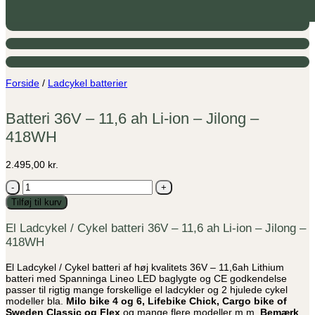
Forside
/
Ladcykel batterier
Batteri 36V – 11,6 ah Li-ion – Jilong –
418WH
2.495,00
kr.
Batteri
36V
Tilføj til kurv
-
11,6
El Ladcykel / Cykel batteri 36V – 11,6 ah Li-ion – Jilong –
ah
418WH
Li-
ion
-
El Ladcykel / Cykel batteri af høj kvalitets 36V – 11,6ah Lithium
Jilong
batteri med Spanninga Lineo LED baglygte og CE godkendelse
-
passer til rigtig mange forskellige el ladcykler og 2 hjulede cykel
418WH
modeller bla.
Milo bike 4 og 6,
Lifebike Chick, Cargo bike of
antal
Sweden Classic og Flex
og mange flere modeller m.m.
Bemærk