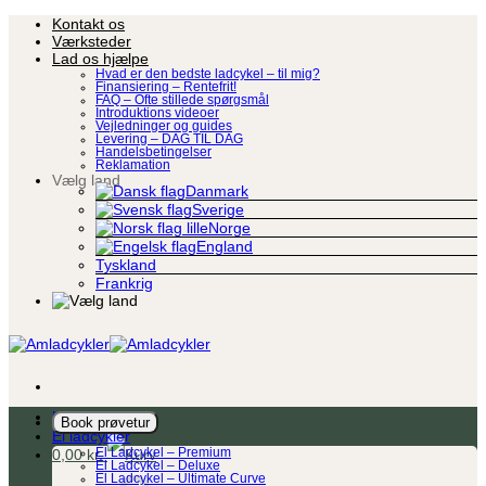
Fortsæt
Kontakt os
til
Værksteder
indhold
Lad os hjælpe
Hvad er den bedste ladcykel – til mig?
Finansiering – Rentefrit!
FAQ – Ofte stillede spørgsmål
Introduktions videoer
Vejledninger og guides
Levering – DAG TIL DAG
Handelsbetingelser
Reklamation
Vælg land
Danmark
Sverige
Norge
England
Tyskland
Frankrig
Ladcykel
Book prøvetur
El ladcykler
0,00
kr.
El Ladcykel – Premium
El Ladcykel – Deluxe
El Ladcykel – Ultimate Curve