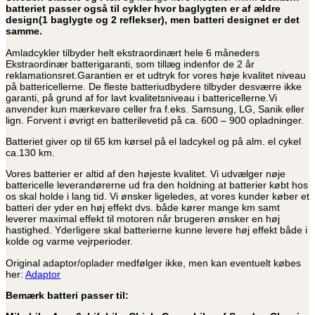
batteriet passer også til cykler hvor baglygten er af ældre
design(1 baglygte og 2 reflekser), men batteri designet er det
samme.
Amladcykler tilbyder helt ekstraordinært hele 6 måneders
Ekstraordinær batterigaranti, som tillæg indenfor de 2 år
reklamationsret.Garantien er et udtryk for vores høje kvalitet niveau
på battericellerne. De fleste batteriudbydere tilbyder desværre ikke
garanti, på grund af for lavt kvalitetsniveau i battericellerne.Vi
anvender kun mærkevare celler fra f.eks. Samsung, LG, Sanik eller
lign. Forvent i øvrigt en batterilevetid på ca. 600 – 900 opladninger.
Batteriet giver op til 65 km kørsel på el ladcykel og på alm. el cykel
ca.130 km.
Vores batterier er altid af den højeste kvalitet. Vi udvælger nøje
battericelle leverandørerne ud fra den holdning at batterier købt hos
os skal holde i lang tid. Vi ønsker ligeledes, at vores kunder køber et
batteri der yder en høj effekt dvs. både kører mange km samt
leverer maximal effekt til motoren når brugeren ønsker en høj
hastighed. Yderligere skal batterierne kunne levere høj effekt både i
kolde og varme vejrperioder.
Original adaptor/oplader medfølger ikke, men kan eventuelt købes
her:
Adaptor
Bemærk batteri passer til: