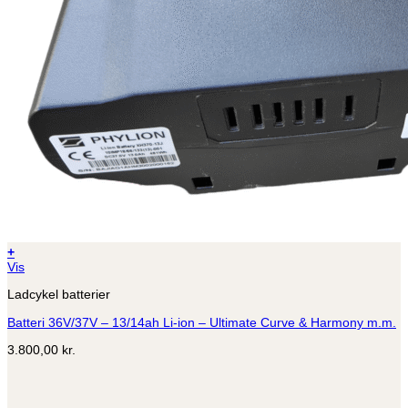
+
Vis
Ladcykel batterier
Batteri 36V/37V – 13/14ah Li-ion – Ultimate Curve & Harmony m.m.
3.800,00
kr.