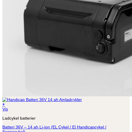
+
Vis
Ladcykel batterier
Batteri 36V – 14 ah Li-ion (EL Cykel / El Handicapcykel /
Seniorcykel)