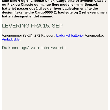
Milo bike 4 og 6, Lifebike Chick, Cargo bike of Sweden Classic
og Flex og Classic og mange flere modeller m.m. Bemærk
batteriet passer også til cykler hvor baglygten er af ældre
design f.eks. ældre Cargo9000 (1 baglygte og 2 reflekser), men
batteri designet er det samme.
LEVERING FRA 15. SEP.
Varenummer (SKU):
272
Kategori:
Ladcykel batterier
Varemærke:
Amladcykler
Du kunne også være interesseret i…