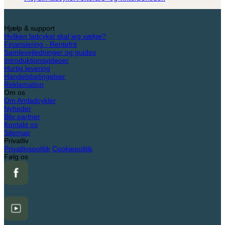
ved
til
kommentarer
el
Seniorer
til
ladcykel
Plej
Hjælp & support
din
Hvilken ladcykel skal jeg vælge?
ladcykel
Finansiering - Rentefrit
i
Samlevejledninger og guides
efterårs-
Introduktionsvideoer
og
Hurtig levering
vinterperioden
Handelsbetingelser
Reklamation
Om os
Om Amladcykler
Nyheder
Bliv partner
Kontakt os
Sitemap
Privatliv
Privatlivspolitik
Cookiepolitik
Følg os