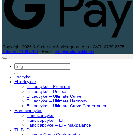
Copyright 2026 © Andersen & Meldgaard Aps - CVR. 3739 2375 -
Telefon: 71997799
- Email:
info@amladcykler.dk
Søg
efter:
Ladcykel
El ladcykler
El Ladcykel – Premium
El Ladcykel – Deluxe
El Ladcykel – Ultimate Curve
El Ladcykel – Ultimate Harmony
El Ladcykel – Ultimate Curve Centermotor
Handicapcykel
Handicapcykel
Handicapcykel – El
Handicapcykel – El – MaxBalance
TILBUD
Ultimate Curve Centermotor