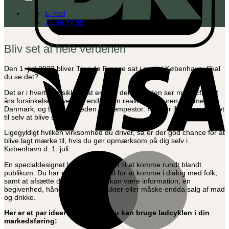
E-mail
71 99 77 99
Bliv set af hele verdenen
V
Den 1. juli 2022 bliver Tour de France sat i gang i København. Skal
du se det?
Det er i hvert fald sikkert, at en stor del af verden ser med. Efter et
års forsinkelse, bliver det endelig en realitet, at touren kommer til
Danmark, og bevågenheden er kæmpestor. Hvorfor ikke benytte det
til selv at blive set?
Ligegyldigt hvilken virksomhed du driver, så er der god chance for at
blive lagt mærke til, hvis du gør opmærksom på dig selv i
København d. 1. juli.
M
En specialdesignet ladcykel er ideel til at komme rundt blandt
publikum. Du har en god mulighed for at komme i dialog med folk,
samt at afsætte dine ’varer’. Det kan være information, en
begivenhed, håndgribelige produkter eller måske endda salg af mad
og drikke.
Her er et par ideer til, hvordan du kan bruge ladcyklen i din
markedsføring: