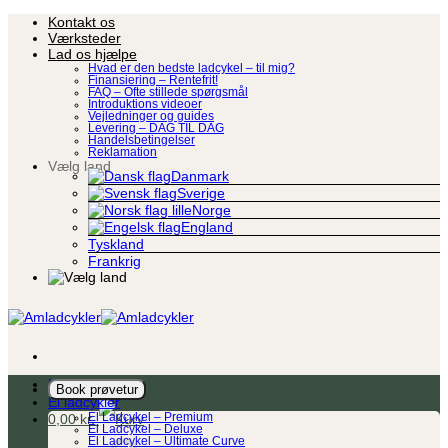
Fortsæt
Kontakt os
til
Værksteder
indhold
Lad os hjælpe
Hvad er den bedste ladcykel – til mig?
Finansiering – Rentefrit!
FAQ – Ofte stillede spørgsmål
Introduktions videoer
Vejledninger og guides
Levering – DAG TIL DAG
Handelsbetingelser
Reklamation
Vælg land
Danmark
Sverige
Norge
England
Tyskland
Frankrig
Ladcykel
Book prøvetur
El ladcykler
0,00
kr.
El Ladcykel – Premium
El Ladcykel – Deluxe
El Ladcykel – Ultimate Curve