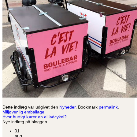
Dette indlæg var udgivet den
Nyheder
. Bookmark
permalink
.
Miljøvenlig emballage
Hvor hurtigt kører en el ladcykel?
Nye indlæg på bloggen
01
aug