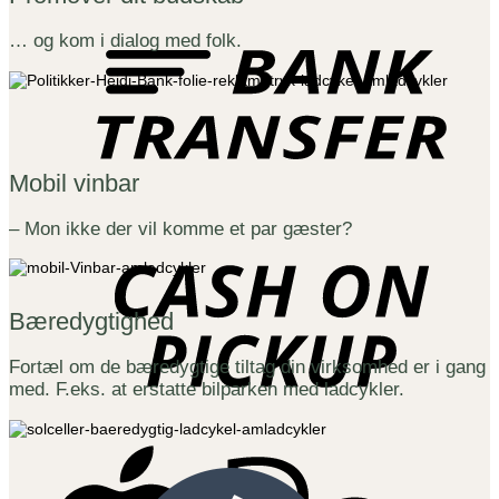
B
T
… og kom i dialog med folk.
Mobil vinbar
C
– Mon ikke der vil komme et par gæster?
o
P
Bæredygtighed
Fortæl om de bæredygtige tiltag din virksomhed er i gang
med. F.eks. at erstatte bilparken med ladcykler.
A
P