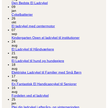
Ingen
Den Bedste El Ladcykel
kommentarer
09
til
jan
Den
Ingen
Cykelbatterier
Bedste
kommentarer
26
til
El
okt
Cykelbatterier
Ladcykel
Ingen
El ladcykel med centermotor
kommentarer
07
til
sep
El
Ingen
Kindergarten Open el ladcykel til institutioner
ladcykel
kommentarer
24
med
til
aug
centermotor
Kindergarten
Ingen
El Ladcykel til Håndværkere
Open
kommentarer
21
til
el
aug
El
ladcykel
Ingen
El Ladcykel til hund og hundeejere
Ladcykel
til
kommentarer
18
til
til
institutioner
aug
Håndværkere
El
Ingen
Elektriske Ladcykel til Familier med Små Børn
Ladcykel
kommentarer
17
til
til
aug
hund
Elektriske
Ingen
En Fantastisk El Handicapcykel til Seniorer
og
Ladcykel
kommentarer
16
hundeejere
til
til
aug
En
Familier
Ingen
Fordelen ved el ladcykel
Fantastisk
med
kommentarer
25
til
El
Små
jan
Fordelen
Handicapcykel
Børn
Ingen
Plej din ladcykel i efterårs- og vinterperioden