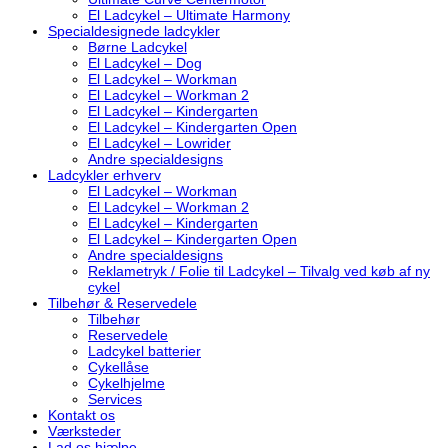
El Ladcykel – Ultimate Harmony
Specialdesignede ladcykler
Børne Ladcykel
El Ladcykel – Dog
El Ladcykel – Workman
El Ladcykel – Workman 2
El Ladcykel – Kindergarten
El Ladcykel – Kindergarten Open
El Ladcykel – Lowrider
Andre specialdesigns
Ladcykler erhverv
El Ladcykel – Workman
El Ladcykel – Workman 2
El Ladcykel – Kindergarten
El Ladcykel – Kindergarten Open
Andre specialdesigns
Reklametryk / Folie til Ladcykel – Tilvalg ved køb af ny
cykel
Tilbehør & Reservedele
Tilbehør
Reservedele
Ladcykel batterier
Cykellåse
Cykelhjelme
Services
Kontakt os
Værksteder
Lad os hjælpe